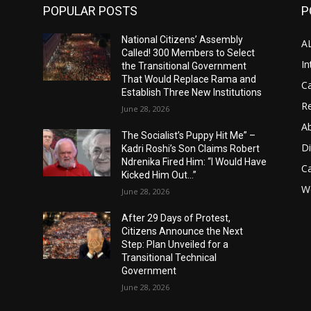
POPULAR POSTS
P
National Citizens’ Assembly
A
Called! 300 Members to Select
In
the Transitional Government
That Would Replace Rama and
Ca
Establish Three New Institutions
Re
June 28, 2026
A
The Socialist’s Puppy Hit Me” –
D
Kadri Roshi’s Son Claims Robert
Ndrenika Fired Him: “I Would Have
C
Kicked Him Out…”
Wo
June 28, 2026
After 29 Days of Protest,
Citizens Announce the Next
Step: Plan Unveiled for a
Transitional Technical
Government
June 28, 2026