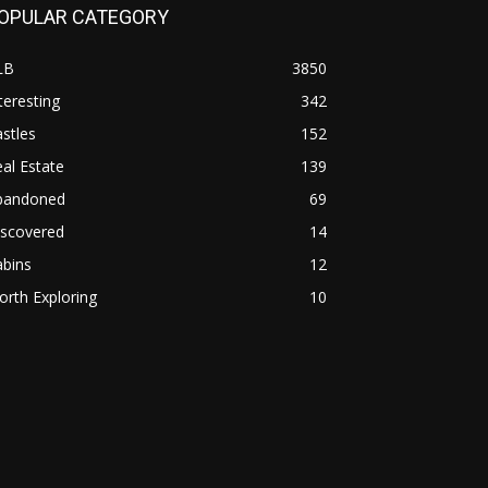
OPULAR CATEGORY
LB
3850
teresting
342
stles
152
al Estate
139
bandoned
69
iscovered
14
abins
12
rth Exploring
10