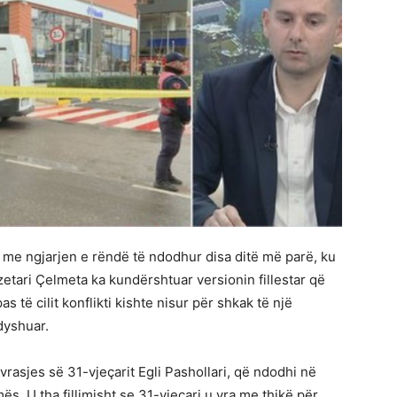
r me ngjarjen e rëndë të ndodhur disa ditë më parë, ku
azetari Çelmeta ka kundërshtuar versionin fillestar që
 të cilit konflikti kishte nisur për shkak të një
dyshuar.
rasjes së 31-vjeçarit Egli Pashollari, që ndodhi në
s. U tha fillimisht se 31-vjeçari u vra me thikë për