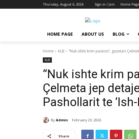
Thursday, August 6, 2026
Sign in / Join
Home Pag
HOME PAGE
ABOUT US
BLOG
Home
ALB
“Nuk ishte krim pasioni”, gazetari Çelmeta
ALB
“Nuk ishte krim pa
Çelmeta jep detaje
Pashollarit te ‘Ish
By
Admin
February 23, 2026
Share