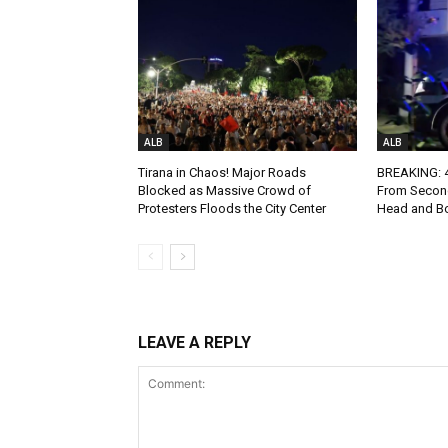
ALB
ALB
Tirana in Chaos! Major Roads
BREAKING: 4-
Blocked as Massive Crowd of
From Second
Protesters Floods the City Center
Head and Bo
LEAVE A REPLY