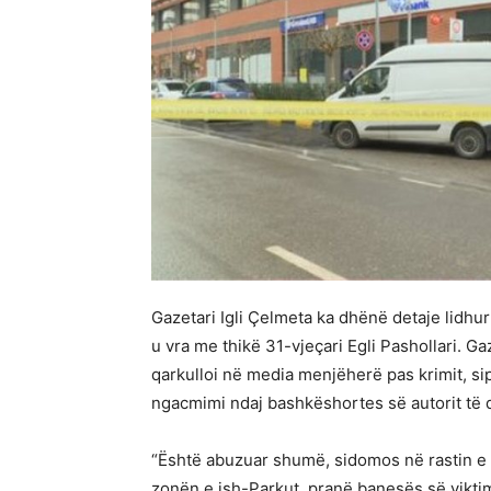
Gazetari Igli Çelmeta ka dhënë detaje lidhu
u vra me thikë 31-vjeçari Egli Pashollari. G
qarkulloi në media menjëherë pas krimit, sipas
ngacmimi ndaj bashkëshortes së autorit të 
“Është abuzuar shumë, sidomos në rastin e v
zonën e ish-Parkut, pranë banesës së viktimë