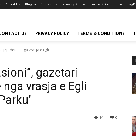
e
About Us
Blog
Contact Us
Privacy Policy
Terms & Conditions
TagD
CONTACT US
PRIVACY POLICY
TERMS & CONDITIONS
T
 jep detaje nga vrasja e Egli...
sioni”, gazetari
 nga vrasja e Egli
-Parku’
84
0