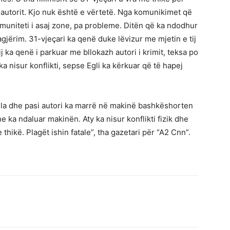
utorit. Kjo nuk është e vërtetë. Nga komunikimet që
muniteti i asaj zone, pa probleme. Ditën që ka ndodhur
agjërim. 31-vjeçari ka qenë duke lëvizur me mjetin e tij
ka qenë i parkuar me bllokazh autori i krimit, teksa po
a nisur konflikti, sepse Egli ka kërkuar që të hapej
lla dhe pasi autori ka marrë në makinë bashkëshorten
he ka ndaluar makinën. Aty ka nisur konflikti fizik dhe
hikë. Plagët ishin fatale”, tha gazetari për “A2 Cnn”.