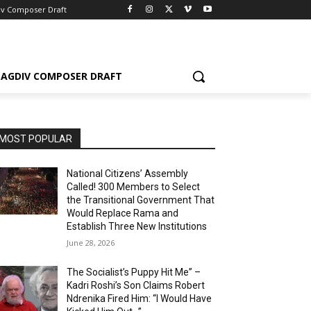
iv Composer Draft
AGDIV COMPOSER DRAFT
MOST POPULAR
National Citizens’ Assembly
Called! 300 Members to Select
the Transitional Government That
Would Replace Rama and
Establish Three New Institutions
June 28, 2026
The Socialist’s Puppy Hit Me” –
Kadri Roshi’s Son Claims Robert
Ndrenika Fired Him: “I Would Have