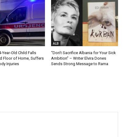
ALB
Year-Old Child Falls
“Don’t Sacrifice Albania for Your Sick
 Floor of Home, Suffers
Ambition” – Writer Elvira Dones
dy Injuries
Sends Strong Message to Rama