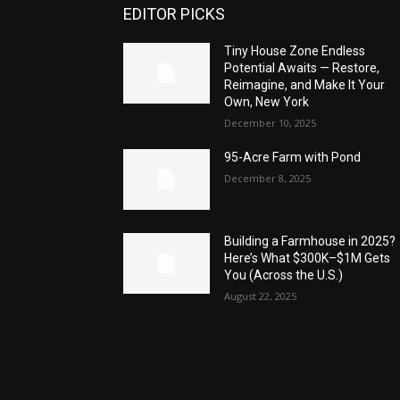
EDITOR PICKS
Tiny House Zone Endless
Potential Awaits — Restore,
Reimagine, and Make It Your
Own, New York
December 10, 2025
95-Acre Farm with Pond
December 8, 2025
Building a Farmhouse in 2025?
Here’s What $300K–$1M Gets
You (Across the U.S.)
August 22, 2025