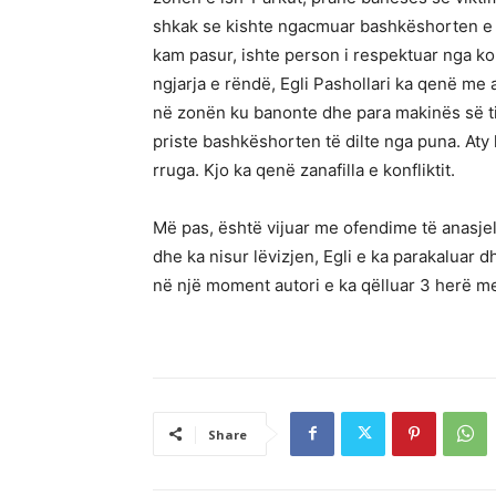
shkak se kishte ngacmuar bashkëshorten e a
kam pasur, ishte person i respektuar nga ko
ngjarja e rëndë, Egli Pashollari ka qenë me 
në zonën ku banonte dhe para makinës së tij 
priste bashkëshorten të dilte nga puna. Aty k
rruga. Kjo ka qenë zanafilla e konfliktit.
Më pas, është vijuar me ofendime të anasje
dhe ka nisur lëvizjen, Egli e ka parakaluar d
në një moment autori e ka qëlluar 3 herë me t
Share