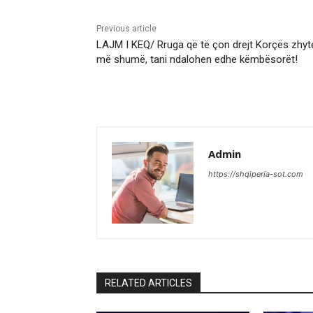
Previous article
LAJM I KEQ/ Rruga që të çon drejt Korçës zhyt
më shumë, tani ndalohen edhe këmbësorët!
Admin
https://shqiperia-sot.com
RELATED ARTICLES