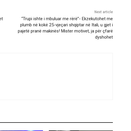
Next article
et
“Trupi ishte i mbuluar me rërë”- Ekzekutohet me
plumb në kokë 25-vjeçari shqiptar në Itali, u gjet i
pajetë pranë makinës! Mister motivet, ja për çfarë
dyshohet