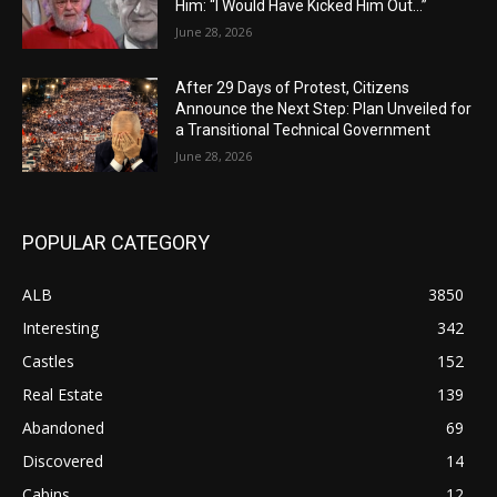
Him: “I Would Have Kicked Him Out…”
June 28, 2026
After 29 Days of Protest, Citizens
Announce the Next Step: Plan Unveiled for
a Transitional Technical Government
June 28, 2026
POPULAR CATEGORY
ALB
3850
Interesting
342
Castles
152
Real Estate
139
Abandoned
69
Discovered
14
Cabins
12