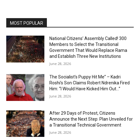
MOST POPULAR
National Citizens’ Assembly Called! 300
Members to Select the Transitional
Government That Would Replace Rama
and Establish Three New Institutions
June 28, 2026
The Socialist’s Puppy Hit Me” – Kadri
Roshi’s Son Claims Robert Ndrenika Fired
Him: “I Would Have Kicked Him Out…”
June 28, 2026
After 29 Days of Protest, Citizens
Announce the Next Step: Plan Unveiled for
a Transitional Technical Government
June 28, 2026