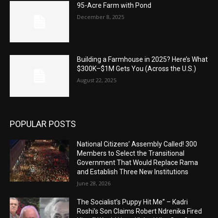
95-Acre Farm with Pond
December 8, 2025
Building a Farmhouse in 2025? Here’s What
$300K–$1M Gets You (Across the U.S.)
August 22, 2025
POPULAR POSTS
National Citizens’ Assembly Called! 300
Members to Select the Transitional
Government That Would Replace Rama
and Establish Three New Institutions
June 28, 2026
The Socialist’s Puppy Hit Me” – Kadri
Roshi’s Son Claims Robert Ndrenika Fired