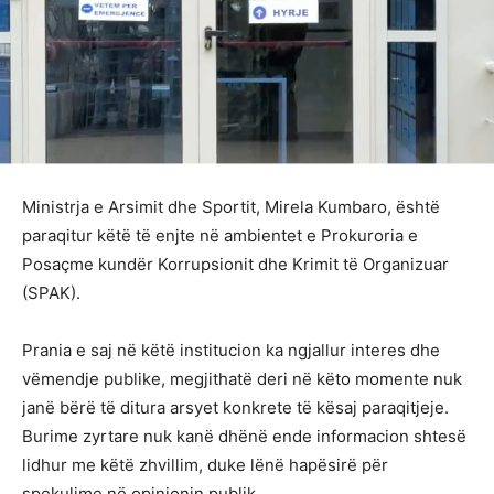
Ministrja e Arsimit dhe Sportit, Mirela Kumbaro, është
paraqitur këtë të enjte në ambientet e Prokuroria e
Posaçme kundër Korrupsionit dhe Krimit të Organizuar
(SPAK).
Prania e saj në këtë institucion ka ngjallur interes dhe
vëmendje publike, megjithatë deri në këto momente nuk
janë bërë të ditura arsyet konkrete të kësaj paraqitjeje.
Burime zyrtare nuk kanë dhënë ende informacion shtesë
lidhur me këtë zhvillim, duke lënë hapësirë për
spekulime në opinionin publik.