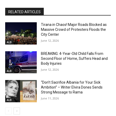
RELATED ARTICLES
Tirana in Chaos! Major Roads Blocked as
Massive Crowd of Protesters Floods the
City Center
June 12, 2026
ALB
BREAKING: 4-Year-Old Child Falls From
Second Floor of Home, Suffers Head and
Body Injuries
June 12, 2026
ALB
“Don’t Sacrifice Albania for Your Sick
Ambition” – Writer Elvira Dones Sends
Strong Message to Rama
June 11, 2026
ALB