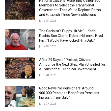
National Citizens’ Assembly Called! 300
Members to Select the Transitional
Government That Would Replace Rama
and Establish Three New Institutions
June 28, 2026
The Socialist’s Puppy Hit Me” – Kadri
Roshi’s Son Claims Robert Ndrenika Fired
Him: “I Would Have Kicked Him Out…”
June 28, 2026
After 29 Days of Protest, Citizens
Announce the Next Step: Plan Unveiled for
a Transitional Technical Government
June 28, 2026
Good News for Pensioners: Around
900,000 People to Benefit as Pensions
Increase from July 1
June 27, 2026