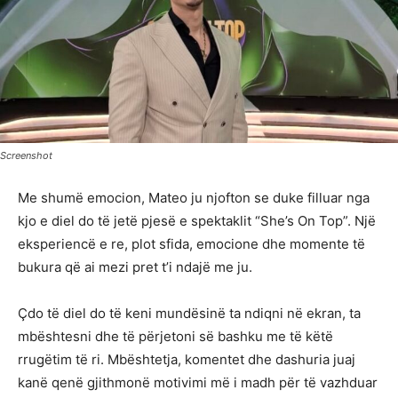
Screenshot
Me shumë emocion, Mateo ju njofton se duke filluar nga
kjo e diel do të jetë pjesë e spektaklit “She’s On Top”. Një
eksperiencë e re, plot sfida, emocione dhe momente të
bukura që ai mezi pret t’i ndajë me ju.
Çdo të diel do të keni mundësinë ta ndiqni në ekran, ta
mbështesni dhe të përjetoni së bashku me të këtë
rrugëtim të ri. Mbështetja, komentet dhe dashuria juaj
kanë qenë gjithmonë motivimi më i madh për të vazhduar