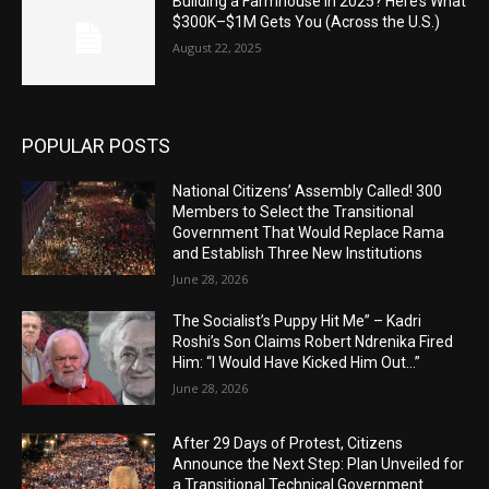
Building a Farmhouse in 2025? Here’s What
$300K–$1M Gets You (Across the U.S.)
August 22, 2025
POPULAR POSTS
National Citizens’ Assembly Called! 300
Members to Select the Transitional
Government That Would Replace Rama
and Establish Three New Institutions
June 28, 2026
The Socialist’s Puppy Hit Me” – Kadri
Roshi’s Son Claims Robert Ndrenika Fired
Him: “I Would Have Kicked Him Out…”
June 28, 2026
After 29 Days of Protest, Citizens
Announce the Next Step: Plan Unveiled for
a Transitional Technical Government