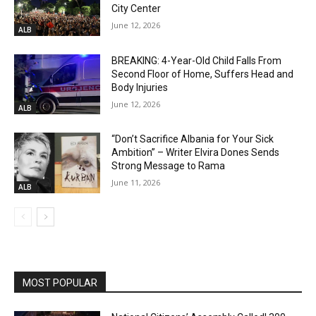
City Center
June 12, 2026
ALB
BREAKING: 4-Year-Old Child Falls From
Second Floor of Home, Suffers Head and
Body Injuries
June 12, 2026
ALB
“Don’t Sacrifice Albania for Your Sick
Ambition” – Writer Elvira Dones Sends
Strong Message to Rama
June 11, 2026
ALB
MOST POPULAR