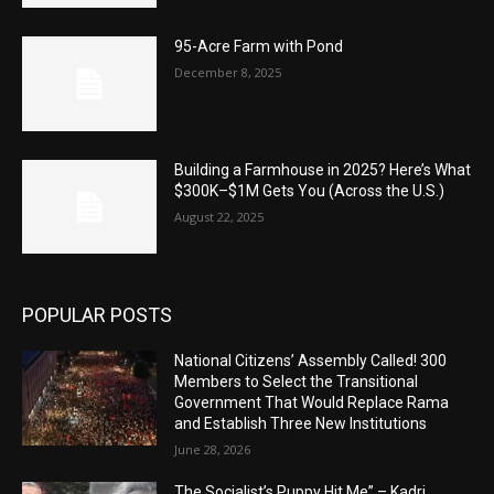
95-Acre Farm with Pond
December 8, 2025
Building a Farmhouse in 2025? Here’s What
$300K–$1M Gets You (Across the U.S.)
August 22, 2025
POPULAR POSTS
National Citizens’ Assembly Called! 300
Members to Select the Transitional
Government That Would Replace Rama
and Establish Three New Institutions
June 28, 2026
The Socialist’s Puppy Hit Me” – Kadri