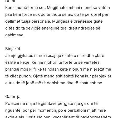
Demi
Keni shumë forcë sot. Megjithatë, mbani mend se vetëm
pse keni forcë nuk do të thotë se ajo do të përdoret për
qëllimet tuaja personale. Mungesa e drejtësisë gjatë
ditës do ta devijojë energjinë tuaj drejt ndreqjes së
gabimeve.
Binjakët
Je një gjykatës i mirë i asaj që është e mirë dhe çfarë
është e keqe. Ke një njohuri të fortë të së vërtetës,
prandaj mos ki frikë ta ndash këtë njohuri me njerëzit me
të cilët punon. Gjatë mëngjesit është koha kur përpjekjet
e tua do të jenë më të dobishme dhe të zbatueshme.
Gaforrja
Po ecni në majë të gishtave përgjatë një gardhi të
ngushtë, por për momentin, po e përballoni mjaft mirë
aktin e ekuilibrit. Ndiheni veçanërisht të paqëndrueshëm