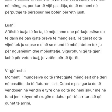
në mëngjes, por kur të vijë pasditja, do të ndiheni në
përputhje të përsosur me botën përreth jush.
Luani
Aftësitë tuaja të forta, të ndjeshme dhe përkujdesëse do
të dalin në pah gjatë orëve të mëngjesit. Të tjerët do të
vijnë tek ju sepse e dinë se mund të mbështeten tek ju
për ngushëllim dhe mbështetje. Sigurohuni që të gjeni
kohë për veten tuaj, jo vetëm për të tjerët.
Virgjëresha
Momenti I mundësive do të rritet gjatë mëngjesit dhe deri
në pasdite, do të fluturoni lart. Copat e pasigurta do të
vendosen në vendin e tyre dhe do të ndiheni sikur më në
fund jeni kthyer në rrugën e duhur për të arritur atë që
duhet të arrini.