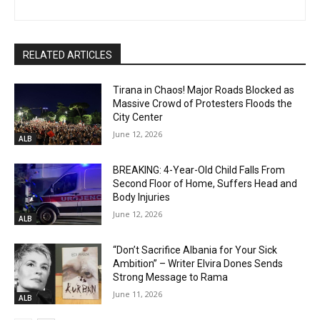
RELATED ARTICLES
Tirana in Chaos! Major Roads Blocked as
Massive Crowd of Protesters Floods the
City Center
June 12, 2026
ALB
BREAKING: 4-Year-Old Child Falls From
Second Floor of Home, Suffers Head and
Body Injuries
June 12, 2026
ALB
“Don’t Sacrifice Albania for Your Sick
Ambition” – Writer Elvira Dones Sends
Strong Message to Rama
June 11, 2026
ALB