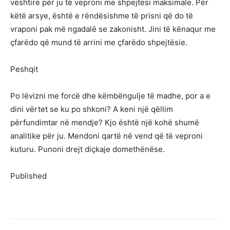
vështirë për ju të veproni me shpejtësi maksimale. Për
këtë arsye, është e rëndësishme të prisni që do të
vraponi pak më ngadalë se zakonisht. Jini të kënaqur me
çfarëdo që mund të arrini me çfarëdo shpejtësie.
Peshqit
Po lëvizni me forcë dhe këmbëngulje të madhe, por a e
dini vërtet se ku po shkoni? A keni një qëllim
përfundimtar në mendje? Kjo është një kohë shumë
analitike për ju. Mendoni qartë në vend që të veproni
kuturu. Punoni drejt diçkaje domethënëse.
Published