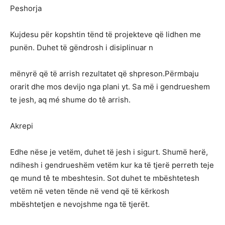
Peshorja
Kujdesu për kopshtin tënd të projekteve që lidhen me
punën. Duhet të gëndrosh i disiplinuar n
mënyrë që të arrish rezultatet që shpreson.Përmbaju
orarit dhe mos devijo nga plani yt. Sa më i gendrueshem
te jesh, aq mé shume do tê arrish.
Akrepi
Edhe nëse je vetëm, duhet të jesh i sigurt. Shumë herë,
ndihesh i gendrueshëm vetëm kur ka të tjerë perreth teje
qe mund tê te mbeshtesin. Sot duhet te mbështetesh
vetëm në veten tënde në vend që të kërkosh
mbështetjen e nevojshme nga të tjerët.