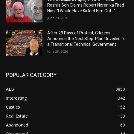
Roshi’s Son Claims Robert Ndrenika Fired
Him: “I Would Have Kicked Him Out…”
June 28, 2026
After 29 Days of Protest, Citizens
Announce the Next Step: Plan Unveiled for
a Transitional Technical Government
June 28, 2026
POPULAR CATEGORY
ALB
3850
Interesting
342
Castles
152
Real Estate
139
Abandoned
69
Discovered
14