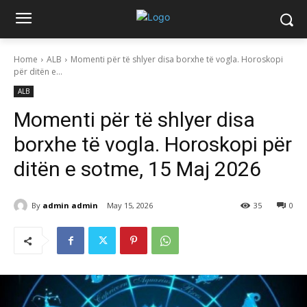
Home
ALB
Momenti për të shlyer disa borxhe të vogla. Horoskopi
për ditën e...
ALB
Momenti për të shlyer disa
borxhe të vogla. Horoskopi për
ditën e sotme, 15 Maj 2026
By
admin admin
May 15, 2026
35
0