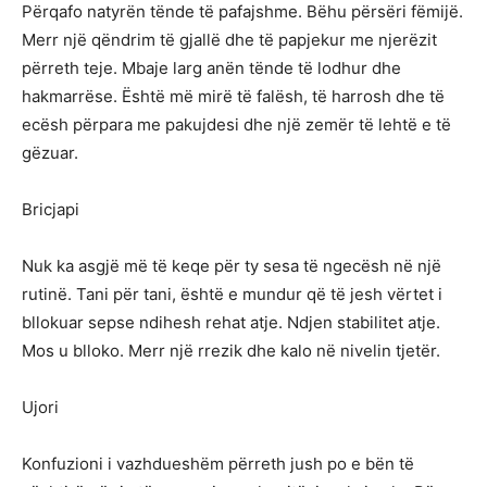
Përqafo natyrën tënde të pafajshme. Bëhu përsëri fëmijë.
Merr një qëndrim të gjallë dhe të papjekur me njerëzit
përreth teje. Mbaje larg anën tënde të lodhur dhe
hakmarrëse. Është më mirë të falësh, të harrosh dhe të
ecësh përpara me pakujdesi dhe një zemër të lehtë e të
gëzuar.
Bricjapi
Nuk ka asgjë më të keqe për ty sesa të ngecësh në një
rutinë. Tani për tani, është e mundur që të jesh vërtet i
bllokuar sepse ndihesh rehat atje. Ndjen stabilitet atje.
Mos u blloko. Merr një rrezik dhe kalo në nivelin tjetër.
Ujori
Konfuzioni i vazhdueshëm përreth jush po e bën të