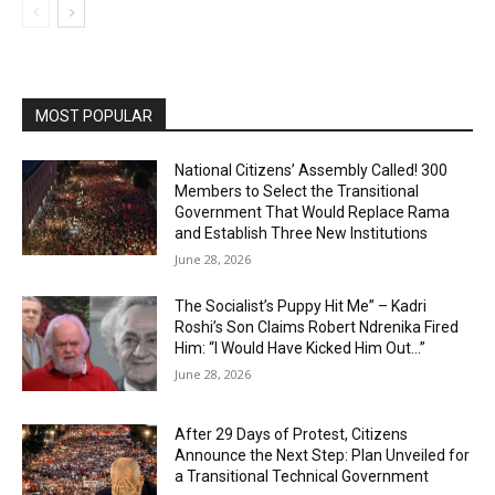
MOST POPULAR
National Citizens’ Assembly Called! 300
Members to Select the Transitional
Government That Would Replace Rama
and Establish Three New Institutions
June 28, 2026
The Socialist’s Puppy Hit Me” – Kadri
Roshi’s Son Claims Robert Ndrenika Fired
Him: “I Would Have Kicked Him Out…”
June 28, 2026
After 29 Days of Protest, Citizens
Announce the Next Step: Plan Unveiled for
a Transitional Technical Government