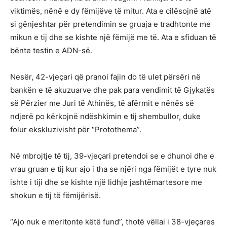
viktimës, nënë e dy fëmijëve të mitur. Ata e cilësojnë atë
si gënjeshtar për pretendimin se gruaja e tradhtonte me
mikun e tij dhe se kishte një fëmijë me të. Ata e sfiduan të
bënte testin e ADN-së.
Nesër, 42-vjeçari që pranoi fajin do të ulet përsëri në
bankën e të akuzuarve dhe pak para vendimit të Gjykatës
së Përzier me Juri të Athinës, të afërmit e nënës së
ndjerë po kërkojnë ndëshkimin e tij shembullor, duke
folur ekskluzivisht për “Protothema”.
Në mbrojtje të tij, 39-vjeçari pretendoi se e dhunoi dhe e
vrau gruan e tij kur ajo i tha se njëri nga fëmijët e tyre nuk
ishte i tiji dhe se kishte një lidhje jashtëmartesore me
shokun e tij të fëmijërisë.
“Ajo nuk e meritonte këtë fund”, thotë vëllai i 38-vjeçares