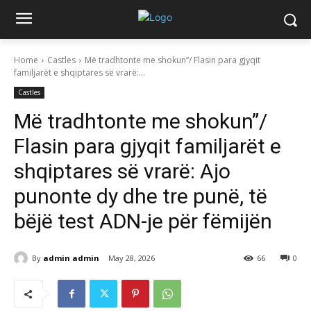
Home
Castles
Më tradhtonte me shokun”/ Flasin para gjyqit
familjarët e shqiptares së vrarë:...
Castles
Më tradhtonte me shokun”/
Flasin para gjyqit familjarët e
shqiptares së vrarë: Ajo
punonte dy dhe tre punë, të
bëjë test ADN-je për fëmijën
By
admin admin
May 28, 2026
66
0