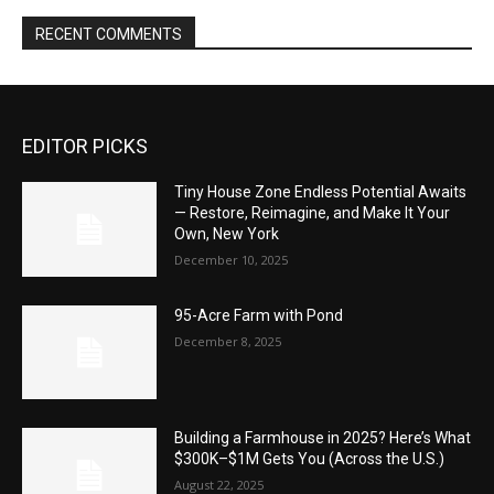
RECENT COMMENTS
EDITOR PICKS
Tiny House Zone Endless Potential Awaits
— Restore, Reimagine, and Make It Your
Own, New York
December 10, 2025
95-Acre Farm with Pond
December 8, 2025
Building a Farmhouse in 2025? Here’s What
$300K–$1M Gets You (Across the U.S.)
August 22, 2025