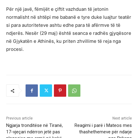
Për një javë, fëmijët e çiftit vazhduan të jetonin
normalisht në shtëpi me babanë e tyre duke luajtur teatër
si para autoriteteve ashtu edhe para të afërmve të të
ndjerës. Nesër (29 maj) është seanca e radhës gjyqësore
në Gjykatën e Athinës, ku priten zhvillime të reja nga
procesi.
Previous article
Next article
Ngjarja tronditëse në Tiranë,
Reagimi i parë i Mateos mes
17-vjeçari ndërron jetë pas
thashethemeve për ndarje