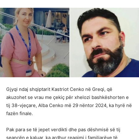
Gjyqi ndaj shqiptarit Kastriot Cenko në Greqi, që
akuzohet se vrau me çekiç për xhelozi bashkëshorten e
tij 38-vjeçare, Alba Cenko më 29 nëntor 2024, ka hyrë në
fazën finale.
Pak para se të jepet verdikti dhe pas dëshmisë së tij
seancën e kaluar, ka ardhur reagimi i familjarëve të