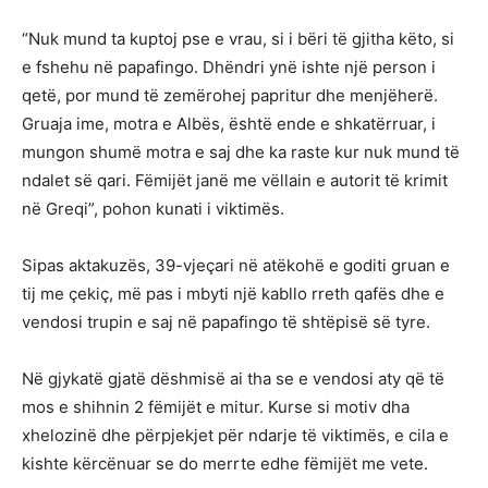
“Nuk mund ta kuptoj pse e vrau, si i bëri të gjitha këto, si
e fshehu në papafingo. Dhëndri ynë ishte një person i
qetë, por mund të zemërohej papritur dhe menjëherë.
Gruaja ime, motra e Albës, është ende e shkatërruar, i
mungon shumë motra e saj dhe ka raste kur nuk mund të
ndalet së qari. Fëmijët janë me vëllain e autorit të krimit
në Greqi”, pohon kunati i viktimës.
Sipas aktakuzës, 39-vjeçari në atëkohë e goditi gruan e
tij me çekiç, më pas i mbyti një kabllo rreth qafës dhe e
vendosi trupin e saj në papafingo të shtëpisë së tyre.
Në gjykatë gjatë dëshmisë ai tha se e vendosi aty që të
mos e shihnin 2 fëmijët e mitur. Kurse si motiv dha
xhelozinë dhe përpjekjet për ndarje të viktimës, e cila e
kishte kërcënuar se do merrte edhe fëmijët me vete.