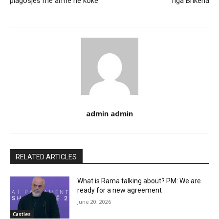
plagosjes me armë në kokë
nga Brikena
admin admin
RELATED ARTICLES
What is Rama talking about? PM: We are
ready for a new agreement
June 20, 2026
Castles