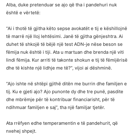
Alba, duke pretenduar se ajo që tha i pandehuri nuk
është e vërtetë:
“Ai i thotë të gjitha këto sepse avokatët e tij e këshillojnë
të marrë një lloj lehtësimi. Janë të gjitha gënjeshtra. Ai
duhet të shkojë të bëjë një test ADN-je nëse beson se
fëmija nuk është i tiji. Ata u martuan dhe brenda një viti
lindi fëmija. Kur arriti të takonte shokun e tij të fëmijërisë
dhe të kishte një lidhje me të?”, vijoi ai dëshminë.
“Ajo ishte në shtëpi gjithë ditën me burrin dhe familjen e
tij. Ku e gjeti ajo? Ajo punonte dy dhe tre punë, pasdite
dhe mbrëmje për të kontribuar financiarisht, për të
ndihmuar familjen e saj”, tha një familjar tjetër.
Ata rrëfyen edhe temperamentin e të pandehurit, që
nxehej shpejt.