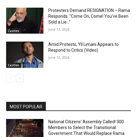
Protesters Demand RESIGNATION – Rama
Responds: “Come On, Come! You’ve Been
Sold a Lie…”
June 13, 2026
Castles
Amid Protests, Yll Limani Appears to
Respond to Critics (Video)
June 12, 2026
Castles
MOST POPULAR
National Citizens’ Assembly Called! 300
Members to Select the Transitional
Government That Would Replace Rama