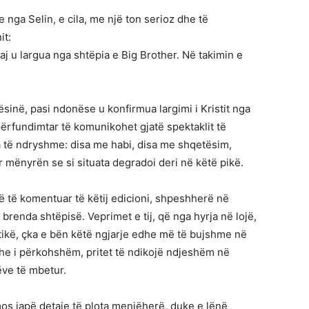
e nga Selin, e cila, me një ton serioz dhe të
it:
maj u largua nga shtëpia e Big Brother. Në takimin e
inë, pasi ndonëse u konfirmua largimi i Kristit nga
ërfundimtar të komunikohet gjatë spektaklit të
të ndryshme: disa me habi, disa me shqetësim,
 mënyrën se si situata degradoi deri në këtë pikë.
ë të komentuar të këtij edicioni, shpeshherë në
renda shtëpisë. Veprimet e tij, që nga hyrja në lojë,
ikë, çka e bën këtë ngjarje edhe më të bujshme në
 edhe i përkohshëm, pritet të ndikojë ndjeshëm në
ëve të mbetur.
mos japë detaje të plota menjëherë, duke e lënë