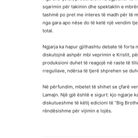
sqarimin për takimin dhe spektaklin e mbrëmje
tashmë po pret me interes të madh për të m
nga gara apo nëse do të ketë një vendim tjet
total.
Ngjarja ka hapur gjithashtu debate të forta n
diskutojnë ashpër mbi veprimin e Kristit, për
produksioni duhet të reagojë në raste të til
rregullave, ndërsa të tjerë shprehen se du
Në përfundim, mbetet të shihet se çfarë ve
Lamajn. Një gjë është e sigurt: kjo ngjarje
diskutueshme të këtij edicioni të “Big Brothe
rëndësishme për vijimin e lojës.