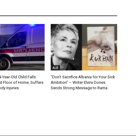
ALB
Year-Old Child Falls
“Don’t Sacrifice Albania for Your Sick
 Floor of Home, Suffers
Ambition” – Writer Elvira Dones
dy Injuries
Sends Strong Message to Rama