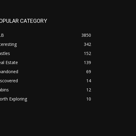
OPULAR CATEGORY
LB
3850
teresting
342
stles
152
al Estate
139
bandoned
69
iscovered
14
abins
12
rth Exploring
10