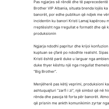
Pas ngjarjes së rëndë dhe të paprecedentë
Brother VIP Albania, situata brenda lojës k
banorët, por edhe publikun që ndjek me vëmen
incidentin ku banori Kristi Lamaj kapërceu m
rreptësisht nga rregullat e formatit dhe që
produksionin
Ngjarja ndodhi papritur dhe krijoi konfuzion
kuptuan se çfarë po ndodhte realisht. Sipa
Kristi është parë duke u larguar nga ambie
duke thyer kështu një nga rregullat themelore
“Big Brother”.
Menjëherë pas këtij veprimi, produksioni ka
ashtuquajturi “zarfi i zi”, një simbol që në 
rënda dhe pasoja të forta për banorët. Atmo
që prisnin me ankth komunikimin zyrtar nga Vë