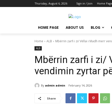
Thursday, August 6, 2026
Sign in / Join
Home Pag
HOME PAGE
ABOUT US
BLOG
Home
ALB
Mbërrin zarfi i zi/ Vëllai i Madh merr ven
ALB
Mbërrin zarfi i zi/
vendimin zyrtar pë
By
admin admin
February 14, 2026
Share