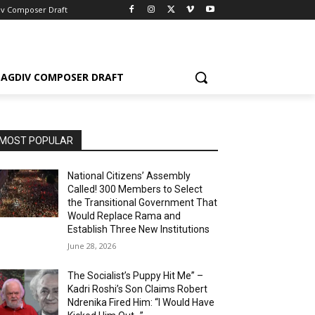
iv Composer Draft
AGDIV COMPOSER DRAFT
MOST POPULAR
National Citizens’ Assembly
Called! 300 Members to Select
the Transitional Government That
Would Replace Rama and
Establish Three New Institutions
June 28, 2026
The Socialist’s Puppy Hit Me” –
Kadri Roshi’s Son Claims Robert
Ndrenika Fired Him: “I Would Have