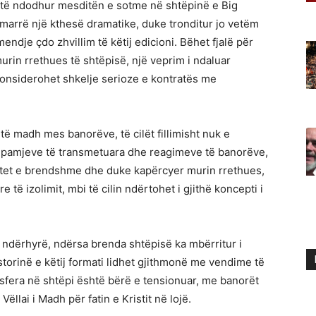
 të ndodhur mesditën e sotme në shtëpinë e Big
a marrë një kthesë dramatike, duke tronditur jo vetëm
dje çdo zhvillim të këtij edicioni. Bëhet fjalë për
urin rrethues të shtëpisë, një veprim i ndaluar
 konsiderohet shkelje serioze e kontratës me
 të madh mes banorëve, të cilët fillimisht nuk e
s pamjeve të transmetuara dhe reagimeve të banorëve,
ntet e brendshme dhe duke kapërcyer murin rrethues,
 të izolimit, mbi të cilin ndërtohet i gjithë koncepti i
 ndërhyrë, ndërsa brenda shtëpisë ka mbërritur i
historinë e këtij formati lidhet gjithmonë me vendime të
sfera në shtëpi është bërë e tensionuar, me banorët
llai i Madh për fatin e Kristit në lojë.