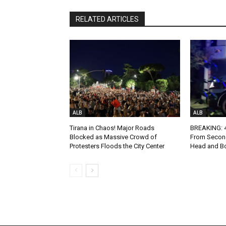
RELATED ARTICLES
ALB
ALB
Tirana in Chaos! Major Roads
BREAKING: 4-
Blocked as Massive Crowd of
From Second
Protesters Floods the City Center
Head and Bo