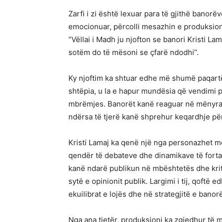
Zarfi i zi është lexuar para të gjithë banorëv
emocionuar, përcolli mesazhin e produksion
“Vëllai i Madh ju njofton se banori Kristi La
sotëm do të mësoni se çfarë ndodhi”.
Ky njoftim ka shtuar edhe më shumë paqartës
shtëpia, u la e hapur mundësia që vendimi p
mbrëmjes. Banorët kanë reaguar në mënyra 
ndërsa të tjerë kanë shprehur keqardhje për
Kristi Lamaj ka qenë një nga personazhet m
qendër të debateve dhe dinamikave të forta b
kanë ndarë publikun në mbështetës dhe krit
sytë e opinionit publik. Largimi i tij, qoftë
ekuilibrat e lojës dhe në strategjitë e banor
Nga ana tjetër, produksioni ka zgjedhur të 