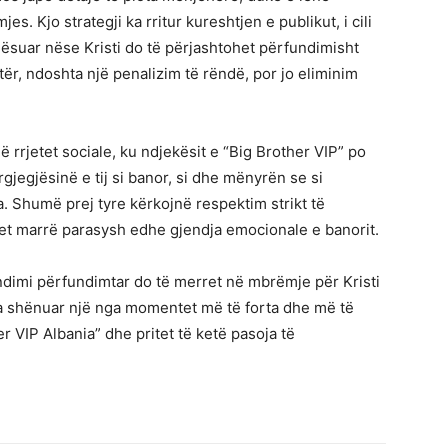
s. Kjo strategji ka rritur kureshtjen e publikut, i cili
ësuar nëse Kristi do të përjashtohet përfundimisht
ër, ndoshta një penalizim të rëndë, por jo eliminim
ë rrjetet sociale, ku ndjekësit e “Big Brother VIP” po
gjegjësinë e tij si banor, si dhe mënyrën se si
la. Shumë prej tyre kërkojnë respektim strikt të
het marrë parasysh edhe gjendja emocionale e banorit.
ndimi përfundimtar do të merret në mbrëmje për Kristi
 ka shënuar një nga momentet më të forta dhe më të
r VIP Albania” dhe pritet të ketë pasoja të