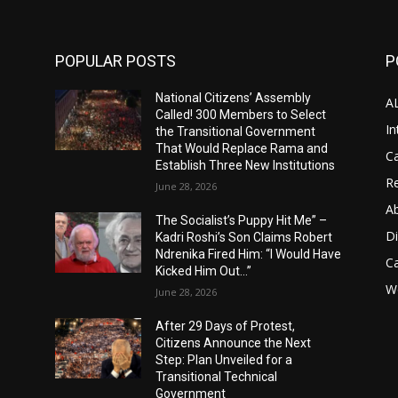
POPULAR POSTS
P
National Citizens’ Assembly
A
Called! 300 Members to Select
In
the Transitional Government
That Would Replace Rama and
Ca
Establish Three New Institutions
Re
June 28, 2026
A
The Socialist’s Puppy Hit Me” –
D
Kadri Roshi’s Son Claims Robert
Ndrenika Fired Him: “I Would Have
C
Kicked Him Out…”
Wo
June 28, 2026
After 29 Days of Protest,
Citizens Announce the Next
Step: Plan Unveiled for a
Transitional Technical
Government