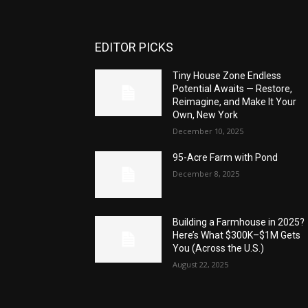
EDITOR PICKS
Tiny House Zone Endless
Potential Awaits — Restore,
Reimagine, and Make It Your
Own, New York
December 10, 2025
95-Acre Farm with Pond
December 8, 2025
Building a Farmhouse in 2025?
Here’s What $300K–$1M Gets
You (Across the U.S.)
August 22, 2025