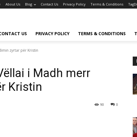
e
About Us
Blog
Contact Us
Privacy Policy
Terms & Conditions
TagD
CONTACT US
PRIVACY POLICY
TERMS & CONDITIONS
T
dimin zyrtar për Kristin
 Vëllai i Madh merr
r Kristin
90
0