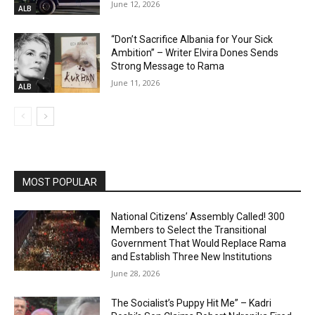
June 12, 2026
ALB
“Don’t Sacrifice Albania for Your Sick
Ambition” – Writer Elvira Dones Sends
Strong Message to Rama
June 11, 2026
ALB
MOST POPULAR
National Citizens’ Assembly Called! 300
Members to Select the Transitional
Government That Would Replace Rama
and Establish Three New Institutions
June 28, 2026
The Socialist’s Puppy Hit Me” – Kadri