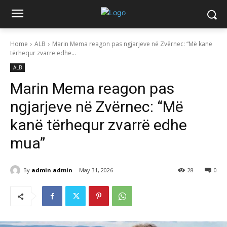
Home
ALB
Marin Mema reagon pas ngjarjeve në Zvërnec: “Më kanë
tërhequr zvarrë edhe...
ALB
Marin Mema reagon pas
ngjarjeve në Zvërnec: “Më
kanë tërhequr zvarrë edhe
mua”
By
admin admin
May 31, 2026
28
0