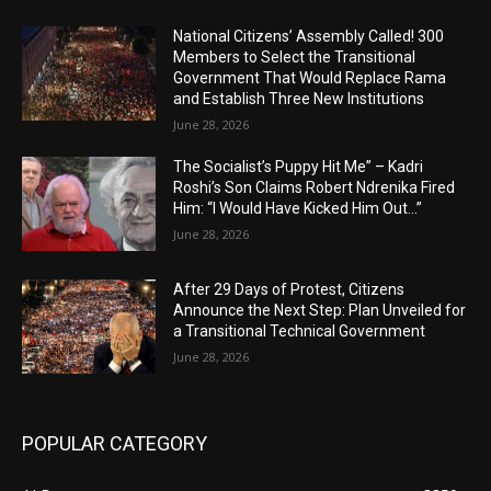
National Citizens’ Assembly Called! 300
Members to Select the Transitional
Government That Would Replace Rama
and Establish Three New Institutions
June 28, 2026
The Socialist’s Puppy Hit Me” – Kadri
Roshi’s Son Claims Robert Ndrenika Fired
Him: “I Would Have Kicked Him Out…”
June 28, 2026
After 29 Days of Protest, Citizens
Announce the Next Step: Plan Unveiled for
a Transitional Technical Government
June 28, 2026
POPULAR CATEGORY