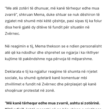
“Me atë zotëri të dhunuar, më kanë tërhequr edhe mua
zvarrë”, shkruan Mema, duke shtuar se nuk dëshiron të
zgjatet më shumë mbi këtë çështje, pasi sipas tij ka folur
disa herë gjatë dy ditëve të fundit për situatën në
Zvërnec.
Në reagimin e tij, Mema thekson se e ndien personalisht
atë që ka ndodhur dhe shprehet se ngjarja i ka rikthyer
kujtime të pakëndshme nga përvoja të mëparshme.
Deklarata e tij ka ngjallur reagime të shumta në rrjetet
sociale, ku shumë qytetarë kanë komentuar mbi
zhvillimet e fundit në Zvërnec dhe përplasjet që kanë
shoqëruar protestat në zonë.
“Më kanë tërhequr edhe mua zvarrë, ashtu si zotërinë.