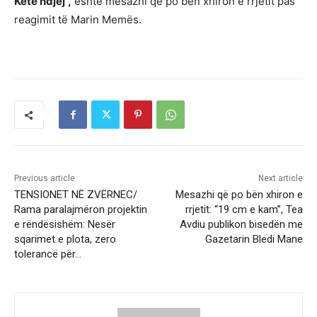
Këtë ndjej”,
është mesazhi që po bën xhiron e rrjetit pas
reagimit të Marin Memës.
Previous article
Next article
TENSIONET NË ZVËRNEC/
Mesazhi që po bën xhiron e
Rama paralajmëron projektin
rrjetit: “19 cm e kam”, Tea
e rëndësishëm: Nesër
Avdiu publikon bisedën me
sqarimet e plota, zero
Gazetarin Bledi Mane
tolerancë për…