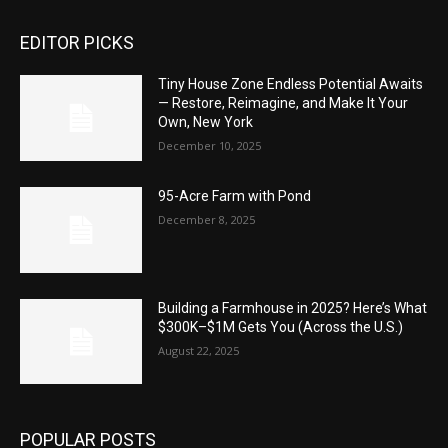
EDITOR PICKS
Tiny House Zone Endless Potential Awaits
— Restore, Reimagine, and Make It Your
Own, New York
December 10, 2025
95-Acre Farm with Pond
December 8, 2025
Building a Farmhouse in 2025? Here’s What
$300K–$1M Gets You (Across the U.S.)
August 22, 2025
POPULAR POSTS