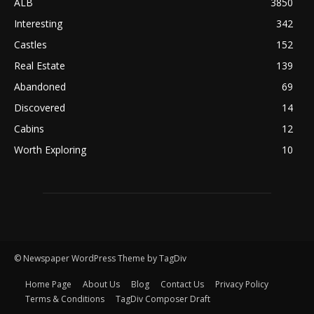
ALB
3850
Interesting
342
Castles
152
Real Estate
139
Abandoned
69
Discovered
14
Cabins
12
Worth Exploring
10
© Newspaper WordPress Theme by TagDiv
Home Page
About Us
Blog
Contact Us
Privacy Policy
Terms & Conditions
TagDiv Composer Draft