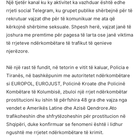
Një tjetër kanal ku ky aktivitet ka vazhduar është edhe
rrjeti social Telegram, ku grupet publike shërbejnë për të
rekrutuar vajzat dhe për të komunikuar me ata që
kërkojnë shërbime seksuale. Shpesh herë, vajzat janë të
joshura me premtime për pagesa të larta ose janë viktima
të rrjeteve ndërkombëtare të trafikut të qenieve
njerëzore.
Në një rast të fundit, në tetorin e vitit të kaluar, Policia e
Tiranës, në bashkëpunim me autoritetet ndërkombëtare
si EUROPOL, EUROJUST, Policinë Kroate dhe Policinë
Kombëtare të Kolumbisë, zbuloi një rrjet ndërkombëtar
prostitucioni ku ishin të përfshira 48 gra dhe vajza nga
vendet e Amerikës Latine dhe Azisë Qendrore.Ato
trafikoheshin dhe shfrytëzoheshin për prostitucion në
Shqipëri, duke konfirmuar se fenomeni është i lidhur
ngushtë me rrjetet ndërkombëtare të krimit.