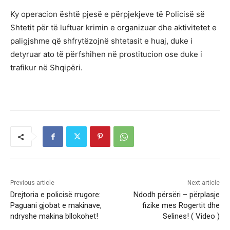
Ky operacion është pjesë e përpjekjeve të Policisë së
Shtetit për të luftuar krimin e organizuar dhe aktivitetet e
paligjshme që shfrytëzojnë shtetasit e huaj, duke i
detyruar ato të përfshihen në prostitucion ose duke i
trafikur në Shqipëri.
Previous article
Next article
Drejtoria e policisë rrugore:
Ndodh përsëri – përplasje
Paguani gjobat e makinave,
fizike mes Rogertit dhe
ndryshe makina bllokohet!
Selines! ( Video )