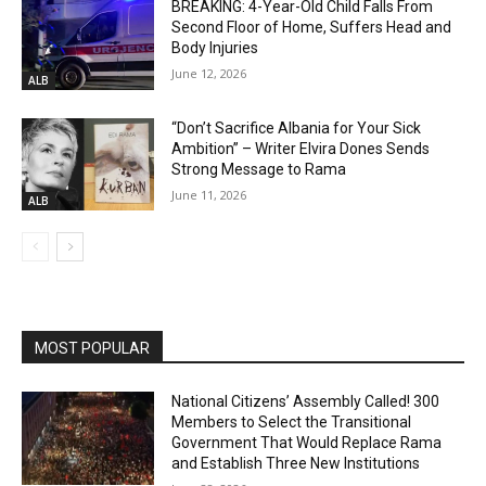
BREAKING: 4-Year-Old Child Falls From
Second Floor of Home, Suffers Head and
Body Injuries
June 12, 2026
ALB
“Don’t Sacrifice Albania for Your Sick
Ambition” – Writer Elvira Dones Sends
Strong Message to Rama
June 11, 2026
ALB
MOST POPULAR
National Citizens’ Assembly Called! 300
Members to Select the Transitional
Government That Would Replace Rama
and Establish Three New Institutions