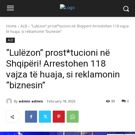
Home
ALB
“Lulëzon” prost*tucioni në Shqipëri! Arrestohen 118 vajza
të huaja, si reklamonin “biznesin”
ALB
“Lulëzon” prost*tucioni në
Shqipëri! Arrestohen 118
vajza të huaja, si reklamonin
“biznesin”
By
admin admin
February 18, 2026
89
0