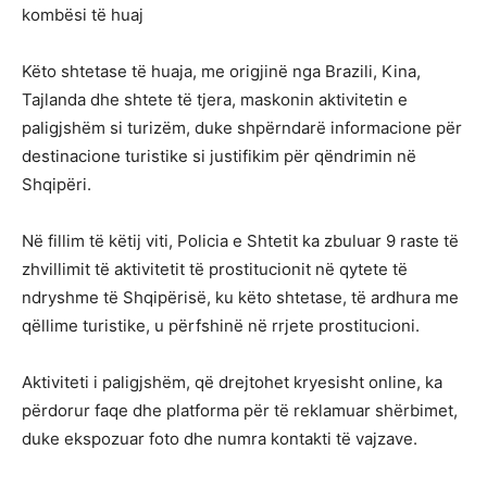
kombësi të huaj
Këto shtetase të huaja, me origjinë nga Brazili, Kina,
Tajlanda dhe shtete të tjera, maskonin aktivitetin e
paligjshëm si turizëm, duke shpërndarë informacione për
destinacione turistike si justifikim për qëndrimin në
Shqipëri.
Në fillim të këtij viti, Policia e Shtetit ka zbuluar 9 raste të
zhvillimit të aktivitetit të prostitucionit në qytete të
ndryshme të Shqipërisë, ku këto shtetase, të ardhura me
qëllime turistike, u përfshinë në rrjete prostitucioni.
Aktiviteti i paligjshëm, që drejtohet kryesisht online, ka
përdorur faqe dhe platforma për të reklamuar shërbimet,
duke ekspozuar foto dhe numra kontakti të vajzave.