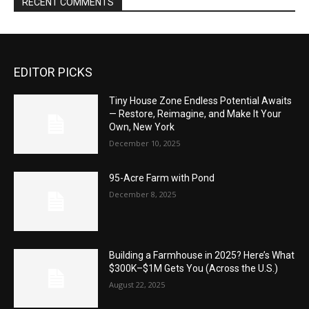
RECENT COMMENTS
EDITOR PICKS
Tiny House Zone Endless Potential Awaits
— Restore, Reimagine, and Make It Your
Own, New York
December 10, 2025
95-Acre Farm with Pond
December 8, 2025
Building a Farmhouse in 2025? Here’s What
$300K–$1M Gets You (Across the U.S.)
August 22, 2025