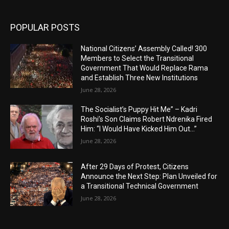
POPULAR POSTS
National Citizens’ Assembly Called! 300
Members to Select the Transitional
Government That Would Replace Rama
and Establish Three New Institutions
June 28, 2026
The Socialist’s Puppy Hit Me” – Kadri
Roshi’s Son Claims Robert Ndrenika Fired
Him: “I Would Have Kicked Him Out…”
June 28, 2026
After 29 Days of Protest, Citizens
Announce the Next Step: Plan Unveiled for
a Transitional Technical Government
June 28, 2026