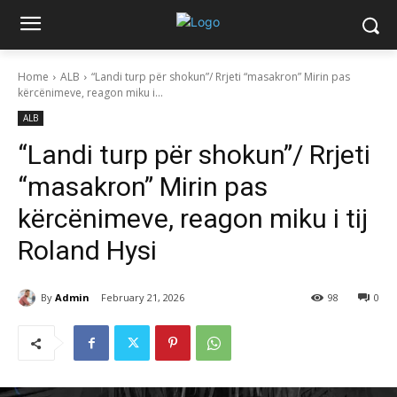
Home
ALB
“Landi turp për shokun”/ Rrjeti “masakron” Mirin pas
kërcënimeve, reagon miku i...
ALB
“Landi turp për shokun”/ Rrjeti
“masakron” Mirin pas
kërcënimeve, reagon miku i tij
Roland Hysi
By
Admin
February 21, 2026
98
0