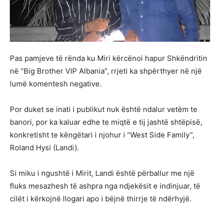
Pas pamjeve të rënda ku Miri kërcënoi hapur Shkëndritin
në “Big Brother VIP Albania”, rrjeti ka shpërthyer në një
lumë komentesh negative.
Por duket se inati i publikut nuk është ndalur vetëm te
banori, por ka kaluar edhe te miqtë e tij jashtë shtëpisë,
konkretisht te këngëtari i njohur i “West Side Family”,
Roland Hysi (Landi).
Si miku i ngushtë i Mirit, Landi është përballur me një
fluks mesazhesh të ashpra nga ndjekësit e indinjuar, të
cilët i kërkojnë llogari apo i bëjnë thirrje të ndërhyjë.