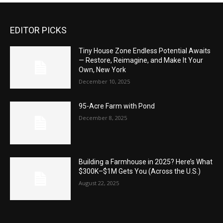
EDITOR PICKS
Tiny House Zone Endless Potential Awaits
— Restore, Reimagine, and Make It Your
Own, New York
December 10, 2025
95-Acre Farm with Pond
December 8, 2025
Building a Farmhouse in 2025? Here’s What
$300K–$1M Gets You (Across the U.S.)
August 22, 2025