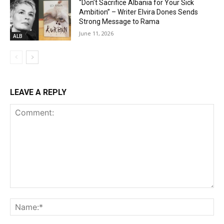
“Don’t Sacrifice Albania for Your Sick
Ambition” – Writer Elvira Dones Sends
Strong Message to Rama
June 11, 2026
ALB
LEAVE A REPLY
Comment:
Na