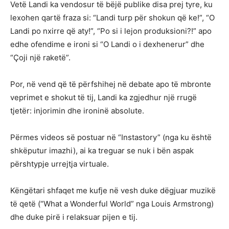
Vetë Landi ka vendosur të bëjë publike disa prej tyre, ku
lexohen qartë fraza si: “Landi turp për shokun që ke!”, “O
Landi po nxirre që aty!”, “Po si i lejon produksioni?!” apo
edhe ofendime e ironi si “O Landi o i dexhenerur” dhe
“Çoji një raketë”.
Por, në vend që të përfshihej në debate apo të mbronte
veprimet e shokut të tij, Landi ka zgjedhur një rrugë
tjetër: injorimin dhe ironinë absolute.
Përmes videos së postuar në “Instastory” (nga ku është
shkëputur imazhi), ai ka treguar se nuk i bën aspak
përshtypje urrejtja virtuale.
Këngëtari shfaqet me kufje në vesh duke dëgjuar muzikë
të qetë (“What a Wonderful World” nga Louis Armstrong)
dhe duke pirë i relaksuar pijen e tij.