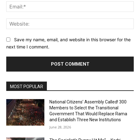
Ema
Web
Save my name, email, and website in this browser for the
next time I comment.
MOST POPULAR
National Citizens’ Assembly Called! 300
Members to Select the Transitional
Government That Would Replace Rama
and Establish Three New Institutions
June 28, 2026