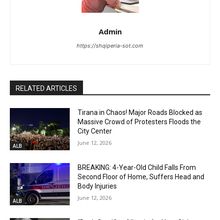
Admin
https://shqiperia-sot.com
RELATED ARTICLES
Tirana in Chaos! Major Roads Blocked as
Massive Crowd of Protesters Floods the
City Center
June 12, 2026
ALB
BREAKING: 4-Year-Old Child Falls From
Second Floor of Home, Suffers Head and
Body Injuries
June 12, 2026
ALB