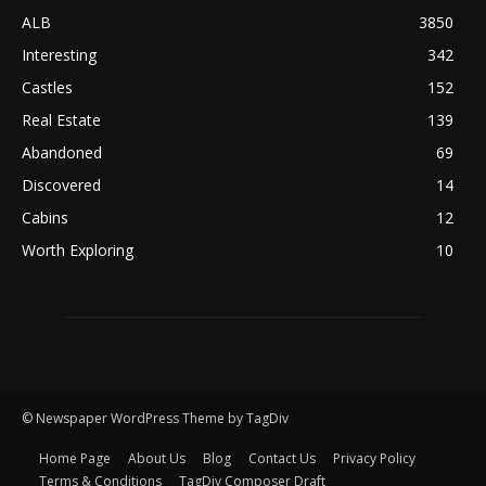
ALB
3850
Interesting
342
Castles
152
Real Estate
139
Abandoned
69
Discovered
14
Cabins
12
Worth Exploring
10
© Newspaper WordPress Theme by TagDiv
Home Page
About Us
Blog
Contact Us
Privacy Policy
Terms & Conditions
TagDiv Composer Draft