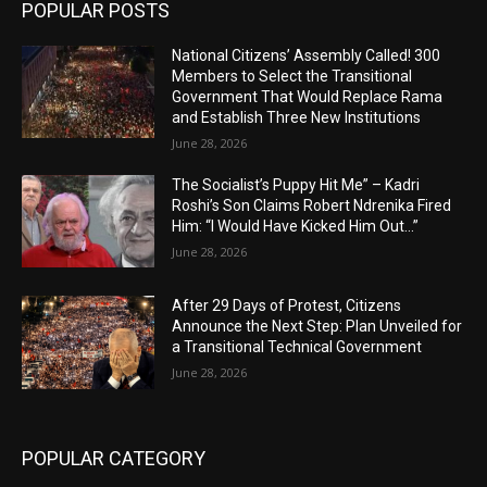
POPULAR POSTS
National Citizens’ Assembly Called! 300
Members to Select the Transitional
Government That Would Replace Rama
and Establish Three New Institutions
June 28, 2026
The Socialist’s Puppy Hit Me” – Kadri
Roshi’s Son Claims Robert Ndrenika Fired
Him: “I Would Have Kicked Him Out…”
June 28, 2026
After 29 Days of Protest, Citizens
Announce the Next Step: Plan Unveiled for
a Transitional Technical Government
June 28, 2026
POPULAR CATEGORY