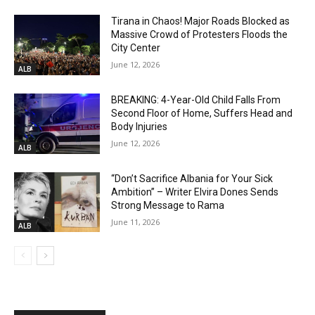
Tirana in Chaos! Major Roads Blocked as
Massive Crowd of Protesters Floods the
City Center
June 12, 2026
ALB
BREAKING: 4-Year-Old Child Falls From
Second Floor of Home, Suffers Head and
Body Injuries
June 12, 2026
ALB
“Don’t Sacrifice Albania for Your Sick
Ambition” – Writer Elvira Dones Sends
Strong Message to Rama
June 11, 2026
ALB