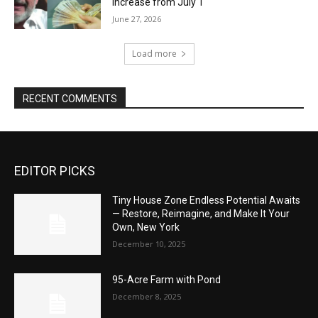
Increase from July 1
June 27, 2026
Load more
RECENT COMMENTS
EDITOR PICKS
Tiny House Zone Endless Potential Awaits
— Restore, Reimagine, and Make It Your
Own, New York
December 10, 2025
95-Acre Farm with Pond
December 8, 2025