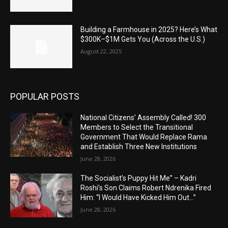
Building a Farmhouse in 2025? Here’s What
$300K–$1M Gets You (Across the U.S.)
August 22, 2025
POPULAR POSTS
National Citizens’ Assembly Called! 300
Members to Select the Transitional
Government That Would Replace Rama
and Establish Three New Institutions
June 28, 2026
The Socialist’s Puppy Hit Me” – Kadri
Roshi’s Son Claims Robert Ndrenika Fired
Him: “I Would Have Kicked Him Out…”
June 28, 2026