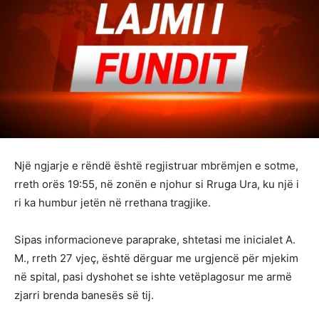
Një ngjarje e rëndë është regjistruar mbrëmjen e sotme,
rreth orës 19:55, në zonën e njohur si Rruga Ura, ku një i
ri ka humbur jetën në rrethana tragjike.
Sipas informacioneve paraprake, shtetasi me inicialet A.
M., rreth 27 vjeç, është dërguar me urgjencë për mjekim
në spital, pasi dyshohet se ishte vetëplagosur me armë
zjarri brenda banesës së tij.