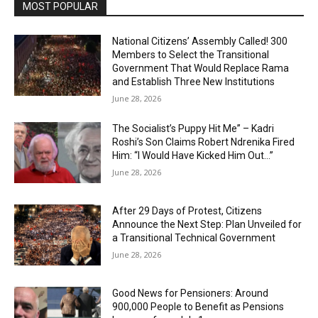
MOST POPULAR
National Citizens’ Assembly Called! 300
Members to Select the Transitional
Government That Would Replace Rama
and Establish Three New Institutions
June 28, 2026
The Socialist’s Puppy Hit Me” – Kadri
Roshi’s Son Claims Robert Ndrenika Fired
Him: “I Would Have Kicked Him Out…”
June 28, 2026
After 29 Days of Protest, Citizens
Announce the Next Step: Plan Unveiled for
a Transitional Technical Government
June 28, 2026
Good News for Pensioners: Around
900,000 People to Benefit as Pensions