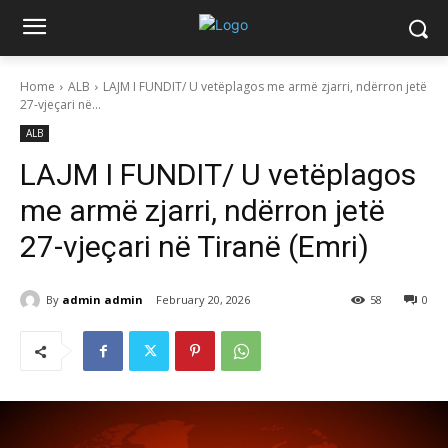
Home
ALB
LAJM I FUNDIT/ U vetëplagos me armë zjarri, ndërron jetë
27-vjeçari në...
ALB
LAJM I FUNDIT/ U vetëplagos
me armë zjarri, ndërron jetë
27-vjeçari në Tiranë (Emri)
By
admin admin
February 20, 2026
58
0