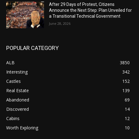
After 29 Days of Protest, Citizens
Announce the Next Step: Plan Unveiled for
a Transitional Technical Government
June 28, 2026
POPULAR CATEGORY
ALB
3850
Interesting
342
Castles
152
Real Estate
139
Abandoned
69
Discovered
14
Cabins
12
Worth Exploring
10