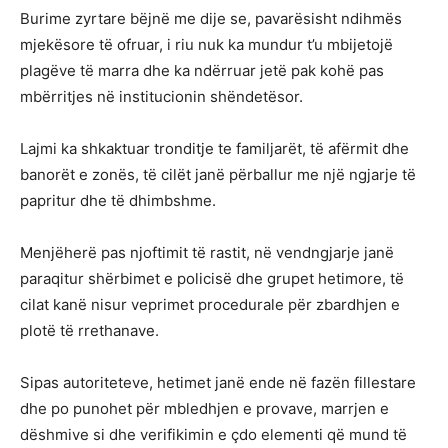
Burime zyrtare bëjnë me dije se, pavarësisht ndihmës
mjekësore të ofruar, i riu nuk ka mundur t’u mbijetojë
plagëve të marra dhe ka ndërruar jetë pak kohë pas
mbërritjes në institucionin shëndetësor.
Lajmi ka shkaktuar tronditje te familjarët, të afërmit dhe
banorët e zonës, të cilët janë përballur me një ngjarje të
papritur dhe të dhimbshme.
Menjëherë pas njoftimit të rastit, në vendngjarje janë
paraqitur shërbimet e policisë dhe grupet hetimore, të
cilat kanë nisur veprimet procedurale për zbardhjen e
plotë të rrethanave.
Sipas autoriteteve, hetimet janë ende në fazën fillestare
dhe po punohet për mbledhjen e provave, marrjen e
dëshmive si dhe verifikimin e çdo elementi që mund të