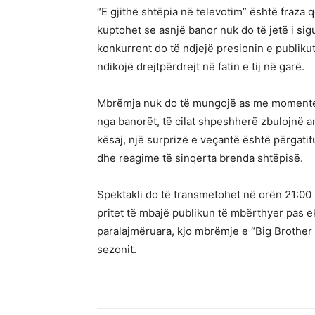
“E gjithë shtëpia në televotim” është fraza 
kuptohet se asnjë banor nuk do të jetë i sig
konkurrent do të ndjejë presionin e publiku
ndikojë drejtpërdrejt në fatin e tij në garë.
Mbrëmja nuk do të mungojë as me momente
nga banorët, të cilat shpeshherë zbulojnë 
kësaj, një surprizë e veçantë është përgatitu
dhe reagime të sinqerta brenda shtëpisë.
Spektakli do të transmetohet në orën 21:00
pritet të mbajë publikun të mbërthyer pas e
paralajmëruara, kjo mbrëmje e “Big Brother
sezonit.