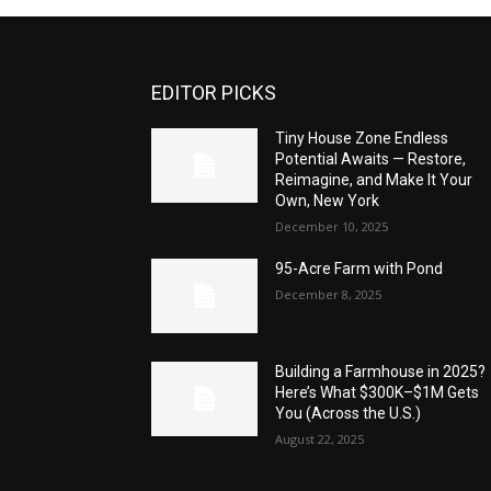
EDITOR PICKS
Tiny House Zone Endless
Potential Awaits — Restore,
Reimagine, and Make It Your
Own, New York
December 10, 2025
95-Acre Farm with Pond
December 8, 2025
Building a Farmhouse in 2025?
Here’s What $300K–$1M Gets
You (Across the U.S.)
August 22, 2025