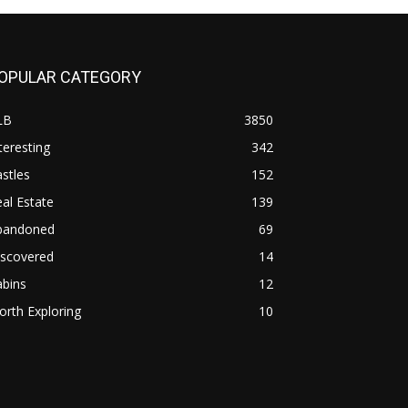
OPULAR CATEGORY
LB
3850
teresting
342
stles
152
al Estate
139
bandoned
69
iscovered
14
abins
12
rth Exploring
10