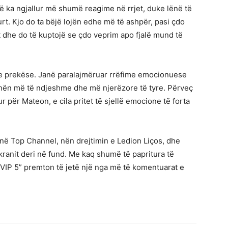
që ka ngjallur më shumë reagime në rrjet, duke lënë të
urt. Kjo do ta bëjë lojën edhe më të ashpër, pasi çdo
t dhe do të kuptojë se çdo veprim apo fjalë mund të
 prekëse. Janë paralajmëruar rrëfime emocionuese
anën më të ndjeshme dhe më njerëzore të tyre. Përveç
r për Mateon, e cila pritet të sjellë emocione të forta
 në Top Channel, nën drejtimin e Ledion Liços, dhe
kranit deri në fund. Me kaq shumë të papritura të
 VIP 5” premton të jetë një nga më të komentuarat e