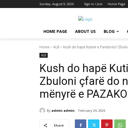
Sunday, August 9, 2026
Sign in / Join
Home Page
HOME PAGE
ABOUT US
BLOG
Home
ALB
Kush do hapë Kutinë e Pandorës? Zbulon
ALB
Kush do hapë Kut
Zbuloni çfarë do 
mënyrë e PAZAKO
By
admin admin
February 24, 2026
Share