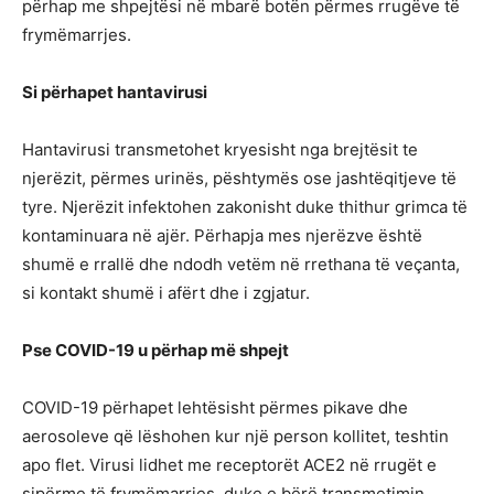
përhap me shpejtësi në mbarë botën përmes rrugëve të
frymëmarrjes.
Si përhapet hantavirusi
Hantavirusi transmetohet kryesisht nga brejtësit te
njerëzit, përmes urinës, pështymës ose jashtëqitjeve të
tyre. Njerëzit infektohen zakonisht duke thithur grimca të
kontaminuara në ajër. Përhapja mes njerëzve është
shumë e rrallë dhe ndodh vetëm në rrethana të veçanta,
si kontakt shumë i afërt dhe i zgjatur.
Pse COVID-19 u përhap më shpejt
COVID-19 përhapet lehtësisht përmes pikave dhe
aerosoleve që lëshohen kur një person kollitet, teshtin
apo flet. Virusi lidhet me receptorët ACE2 në rrugët e
sipërme të frymëmarrjes, duke e bërë transmetimin