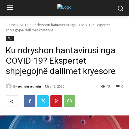
Home
ALB
Ku ndryshon hantavirusi nga COVID-19? Ekspertët
shpjegojnë dallimet kryesore
ALB
Ku ndryshon hantavirusi nga
COVID-19? Ekspertët
shpjegojnë dallimet kryesore
By
admin admin
May 12, 2026
43
0