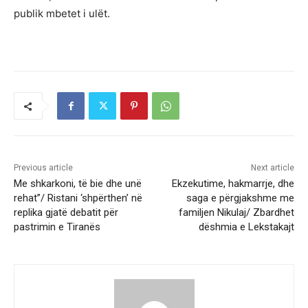
publik mbetet i ulët.
Previous article
Next article
Me shkarkoni, të bie dhe unë
Ekzekutime, hakmarrje, dhe
rehat”/ Ristani ‘shpërthen’ në
saga e përgjakshme me
replika gjatë debatit për
familjen Nikulaj/ Zbardhet
pastrimin e Tiranës
dëshmia e Lekstakajt