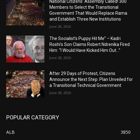
National Citizens’ Assembly Called! 300
Members to Select the Transitional
Government That Would Replace Rama
and Establish Three New Institutions
June 28, 2026
The Socialist’s Puppy Hit Me” – Kadri
Roshi’s Son Claims Robert Ndrenika Fired
Him: “I Would Have Kicked Him Out…”
June 28, 2026
After 29 Days of Protest, Citizens
Announce the Next Step: Plan Unveiled for
a Transitional Technical Government
June 28, 2026
POPULAR CATEGORY
ALB
3850