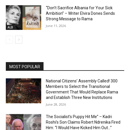
“Don’t Sacrifice Albania for Your Sick
Ambition” – Writer Elvira Dones Sends
Strong Message to Rama
June 11, 2026
ALB
MOST POPULAR
National Citizens’ Assembly Called! 300
Members to Select the Transitional
Government That Would Replace Rama
and Establish Three New Institutions
June 28, 2026
The Socialist’s Puppy Hit Me” – Kadri
Roshi’s Son Claims Robert Ndrenika Fired
Him: “I Would Have Kicked Him Out…”