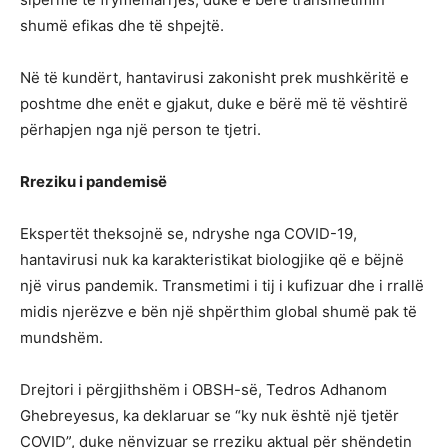
shumë efikas dhe të shpejtë.
Në të kundërt, hantavirusi zakonisht prek mushkëritë e
poshtme dhe enët e gjakut, duke e bërë më të vështirë
përhapjen nga një person te tjetri.
Rreziku i pandemisë
Ekspertët theksojnë se, ndryshe nga COVID-19,
hantavirusi nuk ka karakteristikat biologjike që e bëjnë
një virus pandemik. Transmetimi i tij i kufizuar dhe i rrallë
midis njerëzve e bën një shpërthim global shumë pak të
mundshëm.
Drejtori i përgjithshëm i OBSH-së, Tedros Adhanom
Ghebreyesus, ka deklaruar se “ky nuk është një tjetër
COVID”, duke nënvizuar se rreziku aktual për shëndetin