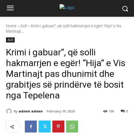
Home
ALB
Krimi i gabuar”, që solli hakmarrjen e egër! “Hija” e Vis
Martinajt...
ALB
Krimi i gabuar”, që solli
hakmarrjen e egër! “Hija” e Vis
Martinajt pas dhunimit dhe
grabitjes së prindërve të bosit
nga Tepelena
By
admin admin
February 19, 2026
100
0