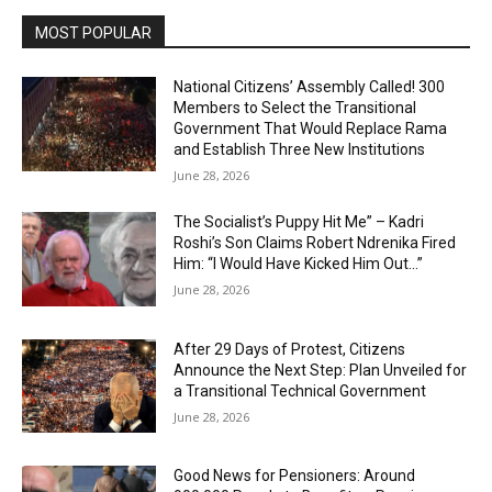
MOST POPULAR
National Citizens’ Assembly Called! 300
Members to Select the Transitional
Government That Would Replace Rama
and Establish Three New Institutions
June 28, 2026
The Socialist’s Puppy Hit Me” – Kadri
Roshi’s Son Claims Robert Ndrenika Fired
Him: “I Would Have Kicked Him Out…”
June 28, 2026
After 29 Days of Protest, Citizens
Announce the Next Step: Plan Unveiled for
a Transitional Technical Government
June 28, 2026
Good News for Pensioners: Around