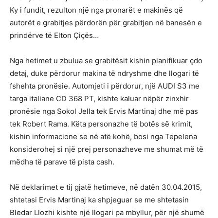
Ky i fundit, rezulton një nga pronarët e makinës që
autorët e grabitjes përdorën për grabitjen në banesën e
prindërve të Elton Çiçës…
Nga hetimet u zbulua se grabitësit kishin planifikuar çdo
detaj, duke përdorur makina të ndryshme dhe llogari të
fshehta pronësie. Automjeti i përdorur, një AUDI S3 me
targa italiane CD 368 PT, kishte kaluar nëpër zinxhir
pronësie nga Sokol Jella tek Ervis Martinaj dhe më pas
tek Robert Rama. Këta personazhe të botës së krimit,
kishin informacione se në atë kohë, bosi nga Tepelena
konsiderohej si një prej personazheve me shumat më të
mëdha të parave të pista cash.
Në deklarimet e tij gjatë hetimeve, në datën 30.04.2015,
shtetasi Ervis Martinaj ka shpjeguar se me shtetasin
Bledar Llozhi kishte një llogari pa mbyllur, për një shumë