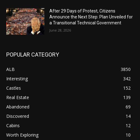
After 29 Days of Protest, Citizens
Announce the Next Step: Plan Unveiled for
a Transitional Technical Government
June 28, 2026
POPULAR CATEGORY
ALB
3850
Interesting
342
Castles
152
Real Estate
139
Abandoned
69
Discovered
14
Cabins
12
Worth Exploring
10