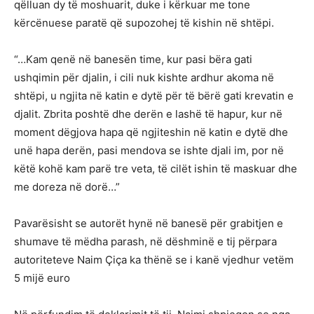
qëlluan dy të moshuarit, duke i kërkuar me tone
kërcënuese paratë që supozohej të kishin në shtëpi.
“…Kam qenë në banesën time, kur pasi bëra gati
ushqimin për djalin, i cili nuk kishte ardhur akoma në
shtëpi, u ngjita në katin e dytë për të bërë gati krevatin e
djalit. Zbrita poshtë dhe derën e lashë të hapur, kur në
moment dëgjova hapa që ngjiteshin në katin e dytë dhe
unë hapa derën, pasi mendova se ishte djali im, por në
këtë kohë kam parë tre veta, të cilët ishin të maskuar dhe
me doreza në dorë…”
Pavarësisht se autorët hynë në banesë për grabitjen e
shumave të mëdha parash, në dëshminë e tij përpara
autoriteteve Naim Çiça ka thënë se i kanë vjedhur vetëm
5 mijë euro