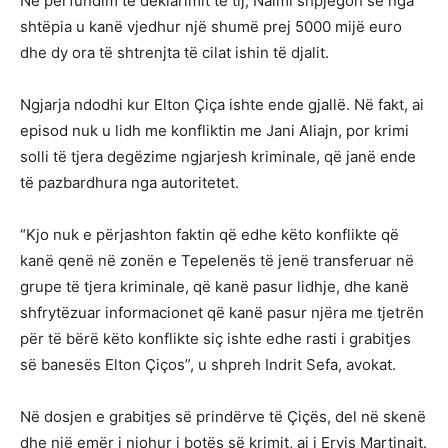
Në përfundim të deklarimit të tij, Naimi shpjegon se nga
shtëpia u kanë vjedhur një shumë prej 5000 mijë euro
dhe dy ora të shtrenjta të cilat ishin të djalit.
Ngjarja ndodhi kur Elton Çiça ishte ende gjallë. Në fakt, ai
episod nuk u lidh me konfliktin me Jani Aliajn, por krimi
solli të tjera degëzime ngjarjesh kriminale, që janë ende
të pazbardhura nga autoritetet.
“Kjo nuk e përjashton faktin që edhe këto konflikte që
kanë qenë në zonën e Tepelenës të jenë transferuar në
grupe të tjera kriminale, që kanë pasur lidhje, dhe kanë
shfrytëzuar informacionet që kanë pasur njëra me tjetrën
për të bërë këto konflikte siç ishte edhe rasti i grabitjes
së banesës Elton Çiços”, u shpreh Indrit Sefa, avokat.
Në dosjen e grabitjes së prindërve të Çiçës, del në skenë
dhe një emër i njohur i botës së krimit, ai i Ervis Martinajt.