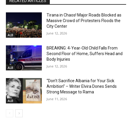
RELATED ARTICLES
Tirana in Chaos! Major Roads Blocked as
Massive Crowd of Protesters Floods the
City Center
June 12, 2026
ALB
BREAKING: 4-Year-Old Child Falls From
Second Floor of Home, Suffers Head and
Body Injuries
June 12, 2026
ALB
“Don’t Sacrifice Albania for Your Sick
Ambition” – Writer Elvira Dones Sends
Strong Message to Rama
June 11, 2026
ALB