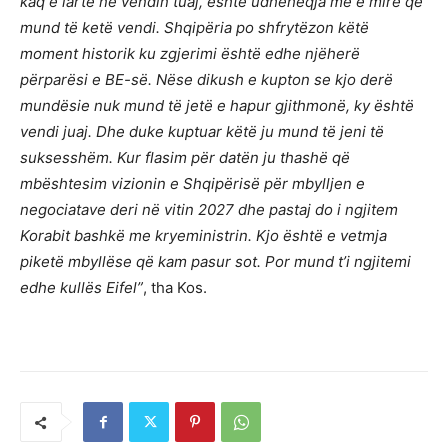
kaq e lartë në vendin tuaj, është udhëheqja më e mirë që
mund të ketë vendi. Shqipëria po shfrytëzon këtë
moment historik ku zgjerimi është edhe njëherë
përparësi e BE-së. Nëse dikush e kupton se kjo derë
mundësie nuk mund të jetë e hapur gjithmonë, ky është
vendi juaj. Dhe duke kuptuar këtë ju mund të jeni të
suksesshëm. Kur flasim për datën ju thashë që
mbështesim vizionin e Shqipërisë për mbylljen e
negociatave deri në vitin 2027 dhe pastaj do i ngjitem
Korabit bashkë me kryeministrin. Kjo është e vetmja
piketë mbyllëse që kam pasur sot. Por mund t’i ngjitemi
edhe kullës Eifel”
, tha Kos.