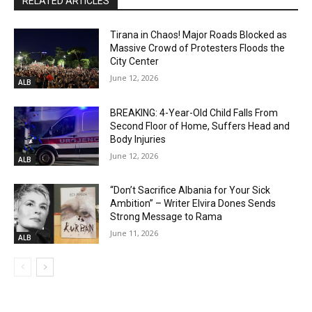
RELATED ARTICLES
Tirana in Chaos! Major Roads Blocked as
Massive Crowd of Protesters Floods the
City Center
June 12, 2026
ALB
BREAKING: 4-Year-Old Child Falls From
Second Floor of Home, Suffers Head and
Body Injuries
June 12, 2026
ALB
“Don’t Sacrifice Albania for Your Sick
Ambition” – Writer Elvira Dones Sends
Strong Message to Rama
June 11, 2026
ALB