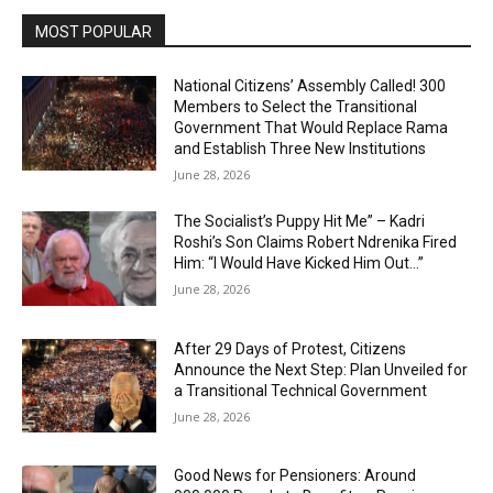
MOST POPULAR
National Citizens’ Assembly Called! 300
Members to Select the Transitional
Government That Would Replace Rama
and Establish Three New Institutions
June 28, 2026
The Socialist’s Puppy Hit Me” – Kadri
Roshi’s Son Claims Robert Ndrenika Fired
Him: “I Would Have Kicked Him Out…”
June 28, 2026
After 29 Days of Protest, Citizens
Announce the Next Step: Plan Unveiled for
a Transitional Technical Government
June 28, 2026
Good News for Pensioners: Around