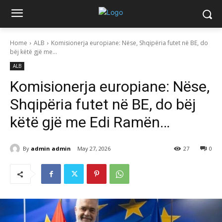
Home
ALB
Komisionerja europiane: Nëse, Shqipëria futet në BE, do
bëj këtë gjë me...
ALB
Komisionerja europiane: Nëse,
Shqipëria futet në BE, do bëj
këtë gjë me Edi Ramën…
By
admin admin
May 27, 2026
27
0