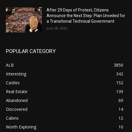
After 29 Days of Protest, Citizens
Announce the Next Step: Plan Unveiled for
a Transitional Technical Government
June 28, 2026
POPULAR CATEGORY
ALB
3850
Interesting
342
Castles
152
Real Estate
139
Abandoned
69
Discovered
14
Cabins
12
Worth Exploring
10