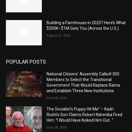
Building a Farmhouse in 2025? Here’s What
$300K–$1M Gets You (Across the U.S.)
August 22, 2025
POPULAR POSTS
National Citizens’ Assembly Called! 300
Members to Select the Transitional
Government That Would Replace Rama
and Establish Three New Institutions
June 28, 2026
The Socialist’s Puppy Hit Me” – Kadri
Roshi’s Son Claims Robert Ndrenika Fired
Him: “I Would Have Kicked Him Out…”
June 28, 2026