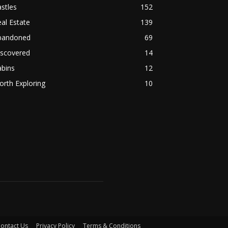
stles
152
al Estate
139
bandoned
69
iscovered
14
abins
12
rth Exploring
10
ontact Us
Privacy Policy
Terms & Conditions