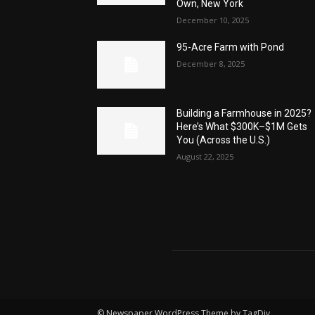
Own, New York
December 10, 2025
95-Acre Farm with Pond
December 8, 2025
Building a Farmhouse in 2025?
Here’s What $300K–$1M Gets
You (Across the U.S.)
August 22, 2025
© Newspaper WordPress Theme by TagDiv