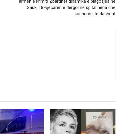
armën e krimit! Zbardhet dinamika e plagosjes në
Sauk, 18-vjeçaren e dërgoi në spital nëna dhe
kushëriri i të dashurit