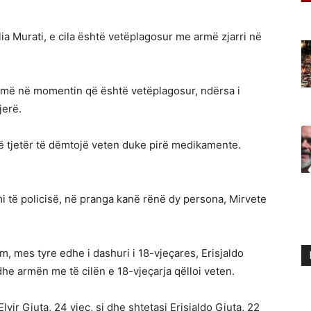
a Murati, e cila është vetëplagosur me armë zjarri në
omë në momentin që është vetëplagosur, ndërsa i
jerë.
rë tjetër të dëmtojë veten duke pirë medikamente.
mi të policisë, në pranga kanë rënë dy persona, Mirvete
m, mes tyre edhe i dashuri i 18-vjeçares, Erisjaldo
edhe armën me të cilën e 18-vjeçarja qëlloi veten.
lvir Gjuta, 24 vjeç, si dhe shtetasi Erisjaldo Gjuta, 22