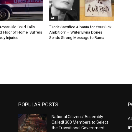
ALB
Year-Old Child Falls
“Don’t Sacrifice Albania for Your Sick
 Floor of Home, Suffers
Ambition” – Writer Elvira Dones
dy Injuries
Sends Strong Message to Rama
POPULAR POSTS
P
National Citizens’ Assembly
A
Called! 300 Members to Select
In
the Transitional Government