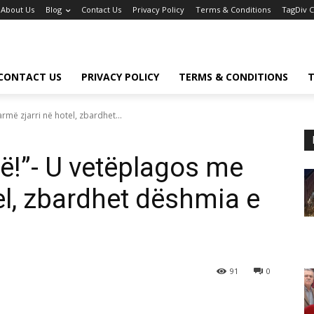
About Us
Blog
Contact Us
Privacy Policy
Terms & Conditions
TagDiv 
CONTACT US
PRIVACY POLICY
TERMS & CONDITIONS
T
më zjarri në hotel, zbardhet...
ë!”- U vetëplagos me
el, zbardhet dëshmia e
91
0