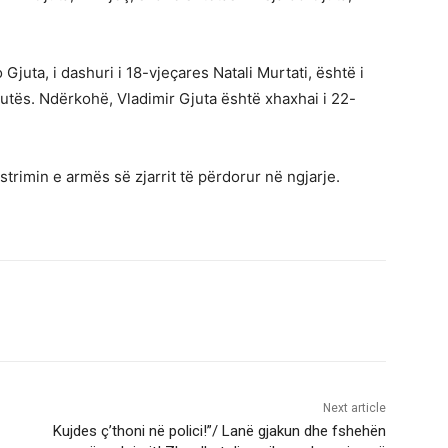
Gjuta, i dashuri i 18-vjeçares Natali Murtati, është i
jutës. Ndërkohë, Vladimir Gjuta është xhaxhai i 22-
trimin e armës së zjarrit të përdorur në ngjarje.
Next article
Kujdes ç’thoni në polici!”/ Lanë gjakun dhe fshehën