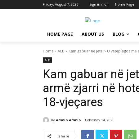
Friday, August 7, 2026
Sign in / Join
Home Page
HOME PAGE
ABOUT US
BLOG
Home
ALB
Kam gabuar në jetë!”- U vetëplagos me ar
ALB
Kam gabuar në jet
armë zjarri në hot
18-vjeçares
By
admin admin
February 14, 2026
Share