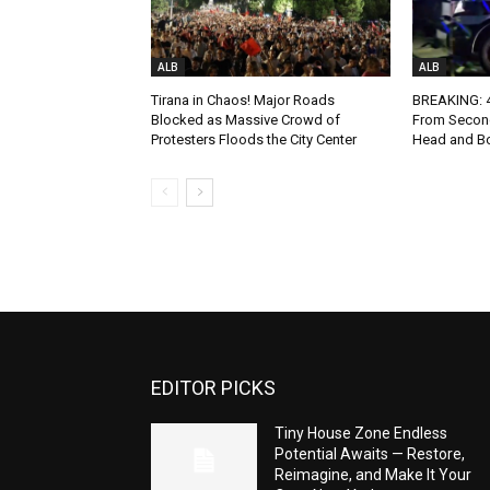
ALB
ALB
Tirana in Chaos! Major Roads
BREAKING: 4-
Blocked as Massive Crowd of
From Second
Protesters Floods the City Center
Head and Bo
EDITOR PICKS
Tiny House Zone Endless
Potential Awaits — Restore,
Reimagine, and Make It Your