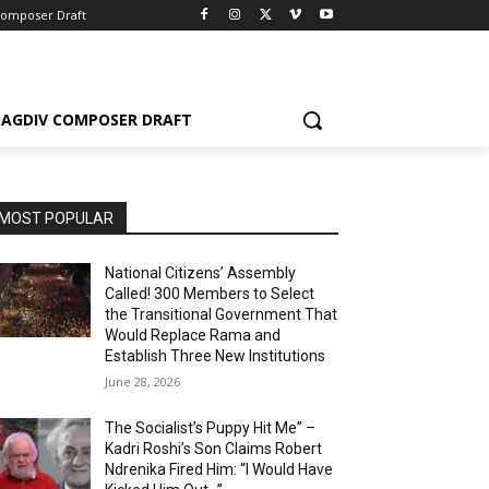
Composer Draft
AGDIV COMPOSER DRAFT
MOST POPULAR
National Citizens’ Assembly
Called! 300 Members to Select
the Transitional Government That
Would Replace Rama and
Establish Three New Institutions
June 28, 2026
The Socialist’s Puppy Hit Me” –
Kadri Roshi’s Son Claims Robert
Ndrenika Fired Him: “I Would Have