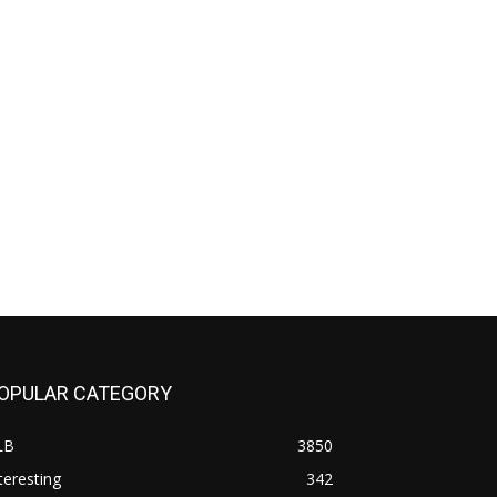
OPULAR CATEGORY
LB
3850
teresting
342