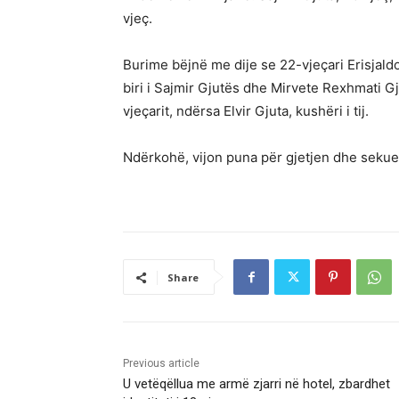
vjeç.
Burime bëjnë me dije se 22-vjeçari Erisjaldo 
biri i Sajmir Gjutës dhe Mirvete Rexhmati G
vjeçarit, ndërsa Elvir Gjuta, kushëri i tij.
Ndërkohë, vijon puna për gjetjen dhe sekues
Share
Previous article
U vetëqëllua me armë zjarri në hotel, zbardhet