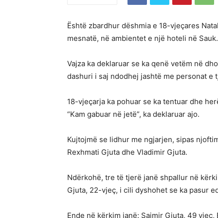
Është zbardhur dëshmia e 18-vjeçares Natali
mesnatë, në ambientet e një hoteli në Sauk.
Vajza ka deklaruar se ka qenë vetëm në dh
dashuri i saj ndodhej jashtë me personat e t
18-vjeçarja ka pohuar se ka tentuar dhe he
“Kam gabuar në jetë”, ka deklaruar ajo.
Kujtojmë se lidhur me ngjarjen, sipas njofti
Rexhmati Gjuta dhe Vladimir Gjuta.
Ndërkohë, tre të tjerë janë shpallur në kërki
Gjuta, 22-vjeç, i cili dyshohet se ka pasur 
Ende në kërkim janë: Sajmir Gjuta, 49 vjeç, E