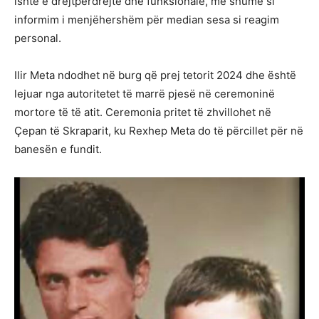
ishte e drejtpërdrejtë dhe funksionale, më shumë si
informim i menjëhershëm për median sesa si reagim
personal.
Ilir Meta ndodhet në burg që prej tetorit 2024 dhe është
lejuar nga autoritetet të marrë pjesë në ceremoninë
mortore të të atit. Ceremonia pritet të zhvillohet në
Çepan të Skraparit, ku Rexhep Meta do të përcillet për në
banesën e fundit.