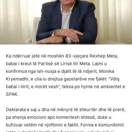
Ka ndërruar jetë në moshën 83-vjeçare Rexhep Meta,
babai i kreut të Partisë së Lirisë Ilir Meta. Lajmi u
konfirmua nga ish-nusja e djalit të të ndjerit, Monika
Kryemadhi, e cila iu drejtua gazetarëve me fjalët: “Vdiq
babai i Ilirit, e morët vesh”, teksa po hynte në ambientet e
SPAK.
Deklarata e saj u dha në mënyrë të shkurtër dhe të prerë,
pa shenja emocioni apo komentesh shtesë, duke u
kufizuar vetëm në njoftimin e faktit. Forma e komunikimit