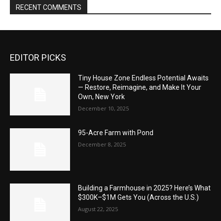
RECENT COMMENTS
EDITOR PICKS
Tiny House Zone Endless Potential Awaits
— Restore, Reimagine, and Make It Your
Own, New York
December 10, 2025
95-Acre Farm with Pond
December 8, 2025
Building a Farmhouse in 2025? Here’s What
$300K–$1M Gets You (Across the U.S.)
August 22, 2025