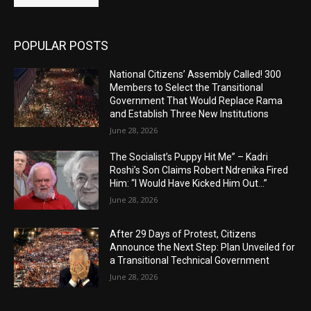
POPULAR POSTS
National Citizens’ Assembly Called! 300
Members to Select the Transitional
Government That Would Replace Rama
and Establish Three New Institutions
June 28, 2026
The Socialist’s Puppy Hit Me” – Kadri
Roshi’s Son Claims Robert Ndrenika Fired
Him: “I Would Have Kicked Him Out…”
June 28, 2026
After 29 Days of Protest, Citizens
Announce the Next Step: Plan Unveiled for
a Transitional Technical Government
June 28, 2026