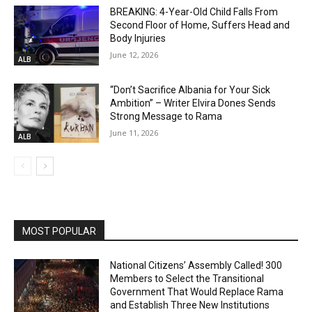
BREAKING: 4-Year-Old Child Falls From
Second Floor of Home, Suffers Head and
Body Injuries
June 12, 2026
ALB
“Don’t Sacrifice Albania for Your Sick
Ambition” – Writer Elvira Dones Sends
Strong Message to Rama
June 11, 2026
ALB
MOST POPULAR
National Citizens’ Assembly Called! 300
Members to Select the Transitional
Government That Would Replace Rama
and Establish Three New Institutions