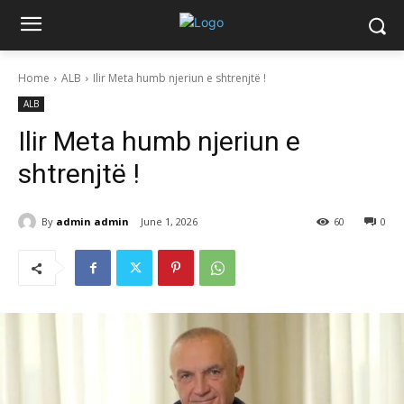
Home
ALB
Ilir Meta humb njeriun e shtrenjtë !
ALB
Ilir Meta humb njeriun e
shtrenjtë !
By
admin admin
June 1, 2026
60
0