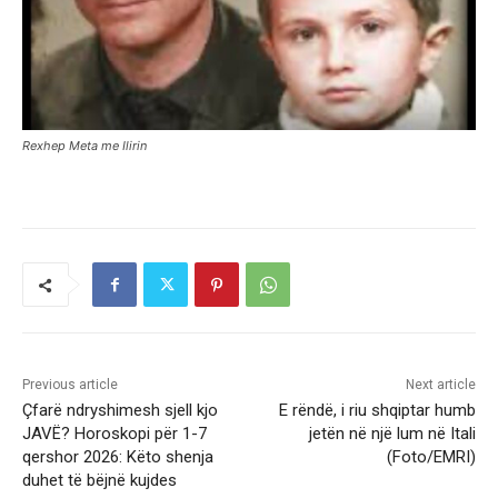
Rexhep Meta me Ilirin
Previous article
Next article
Çfarë ndryshimesh sjell kjo
E rëndë, i riu shqiptar humb
JAVË? Horoskopi për 1-7
jetën në një lum në Itali
qershor 2026: Këto shenja
(Foto/EMRI)
duhet të bëjnë kujdes