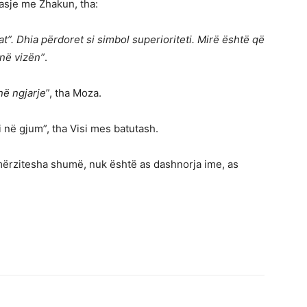
asje me Zhakun, tha:
”. Dhia përdoret si simbol superioriteti. Mirë është që
në vizën”
.
në ngjarje
”, tha Moza.
i në gjum”, tha Visi mes batutash.
mërzitesha shumë, nuk është as dashnorja ime, as