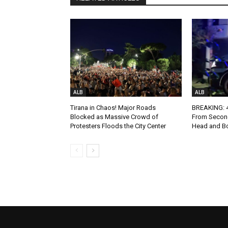
ALB
ALB
Tirana in Chaos! Major Roads
BREAKING: 4-
Blocked as Massive Crowd of
From Second
Protesters Floods the City Center
Head and Bo