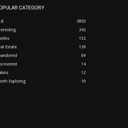
OPULAR CATEGORY
LB
3850
teresting
342
stles
152
al Estate
139
bandoned
69
iscovered
14
abins
12
rth Exploring
10