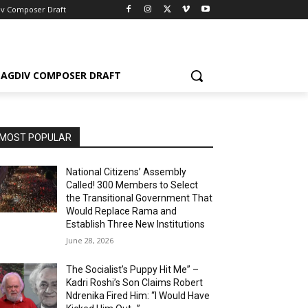
iv Composer Draft
AGDIV COMPOSER DRAFT
MOST POPULAR
National Citizens’ Assembly
Called! 300 Members to Select
the Transitional Government That
Would Replace Rama and
Establish Three New Institutions
June 28, 2026
The Socialist’s Puppy Hit Me” –
Kadri Roshi’s Son Claims Robert
Ndrenika Fired Him: “I Would Have