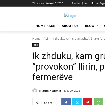
Thursday, August 6, 2026
Sign in / Join
Home Pag
HOME PAGE
ABOUT US
BLOG
Home
ALB
Ik zhduku, kam gruan jashtë”, Zhaku “pro
ALB
Ik zhduku, kam gr
“provokon” Ilirin,
fermerëve
By
admin admin
May 29, 2026
Share