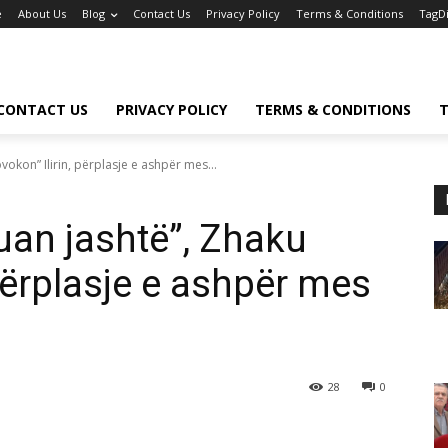
e
About Us
Blog
Contact Us
Privacy Policy
Terms & Conditions
TagD
CONTACT US
PRIVACY POLICY
TERMS & CONDITIONS
T
vokon” Ilirin, përplasje e ashpër mes...
uan jashtë”, Zhaku
 përplasje e ashpër mes
28
0