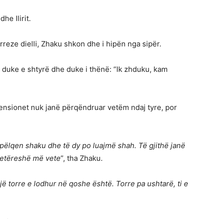
he Ilirit.
rreze dielli, Zhaku shkon dhe i hipën nga sipër.
 duke e shtyrë dhe duke i thënë: “Ik zhduku, kam
 tensionet nuk janë përqëndruar vetëm ndaj tyre, por
pëlqen shaku dhe të dy po luajmë shah. Të gjithë janë
bretëreshë më vete
”, tha Zhaku.
 torre e lodhur në qoshe është. Torre pa ushtarë, ti e