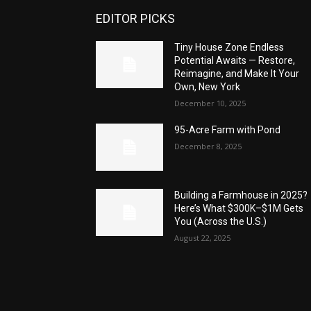
EDITOR PICKS
Tiny House Zone Endless
Potential Awaits — Restore,
Reimagine, and Make It Your
Own, New York
December 10, 2025
95-Acre Farm with Pond
December 8, 2025
Building a Farmhouse in 2025?
Here’s What $300K–$1M Gets
You (Across the U.S.)
August 22, 2025