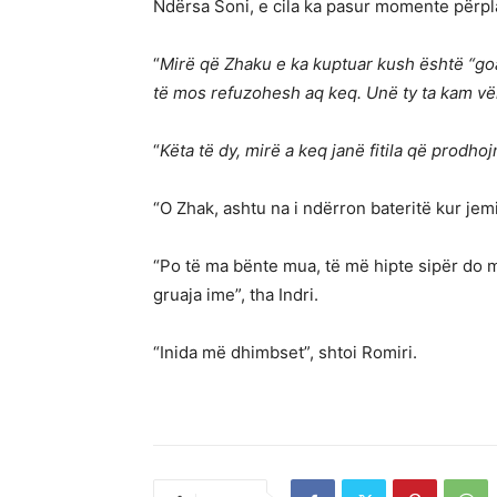
Ndërsa Soni, e cila ka pasur momente përpl
“
Mirë që Zhaku e ka kuptuar kush është “goat
të mos refuzohesh aq keq. Unë ty ta kam vë
“
Këta të dy, mirë a keq janë fitila që prodhoj
“O Zhak, ashtu na i ndërron bateritë kur jem
“Po të ma bënte mua, të më hipte sipër do 
gruaja ime”, tha Indri.
“Inida më dhimbset”, shtoi Romiri.