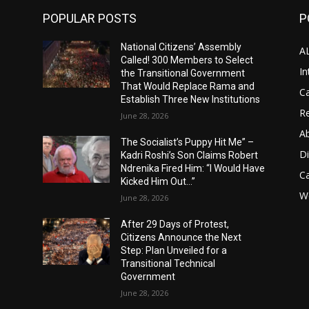
POPULAR POSTS
P
National Citizens’ Assembly
A
Called! 300 Members to Select
In
the Transitional Government
That Would Replace Rama and
Ca
Establish Three New Institutions
Re
June 28, 2026
A
The Socialist’s Puppy Hit Me” –
D
Kadri Roshi’s Son Claims Robert
Ndrenika Fired Him: “I Would Have
C
Kicked Him Out…”
Wo
June 28, 2026
After 29 Days of Protest,
Citizens Announce the Next
Step: Plan Unveiled for a
Transitional Technical
Government
June 28, 2026