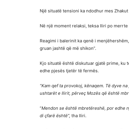
Një situatë tensioni ka ndodhur mes Zhakut d
Në një moment relaksi, teksa Iliri po merrte 
Reagimi i balerinit ka qenë i menjëhershëm,
gruan jashtë që më shikon”.
Kjo situatë është diskutuar gjatë prime, ku
edhe pjesës tjetër të fermës.
“Kam qef ta provokoj, kënaqem. Të dyve na 
ushtarët e Ilirit, përveç Mozës që është m
“
Mendon se është mbretëreshë, por edhe një
di çfarë është”,
tha Iliri.