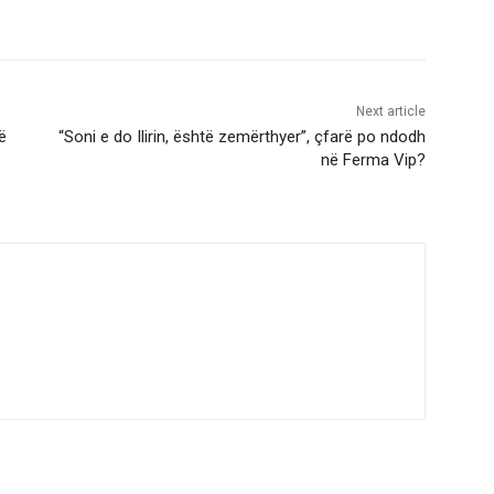
Next article
ë
“Soni e do Ilirin, është zemërthyer”, çfarë po ndodh
në Ferma Vip?