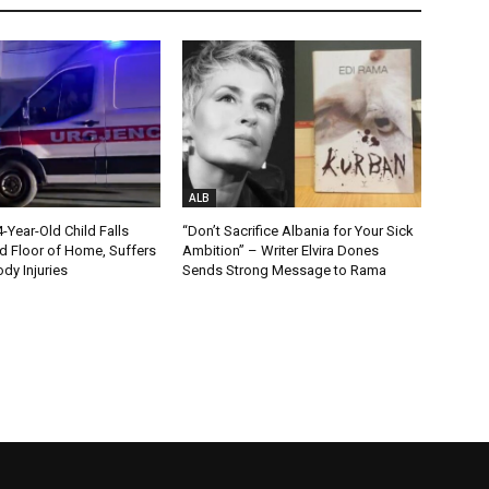
ALB
Year-Old Child Falls
“Don’t Sacrifice Albania for Your Sick
 Floor of Home, Suffers
Ambition” – Writer Elvira Dones
dy Injuries
Sends Strong Message to Rama