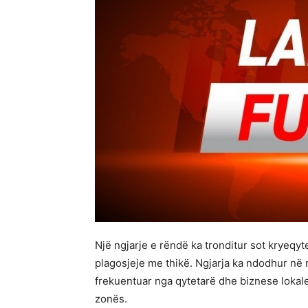
Një ngjarje e rëndë ka tronditur sot kryeqyt
plagosjeje me thikë. Ngjarja ka ndodhur në 
frekuentuar nga qytetarë dhe biznese lokal
zonës.