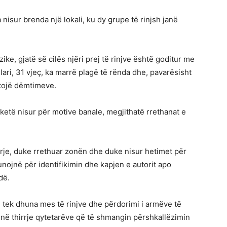
nisur brenda një lokali, ku dy grupe të rinjsh janë
ike, gjatë së cilës njëri prej të rinjve është goditur me
hollari, 31 vjeç, ka marrë plagë të rënda dhe, pavarësisht
tojë dëmtimeve.
ketë nisur për motive banale, megjithatë rrethanat e
rje, duke rrethuar zonën dhe duke nisur hetimet për
unojnë për identifikimin dhe kapjen e autorit apo
dë.
 tek dhuna mes të rinjve dhe përdorimi i armëve të
bëjnë thirrje qytetarëve që të shmangin përshkallëzimin