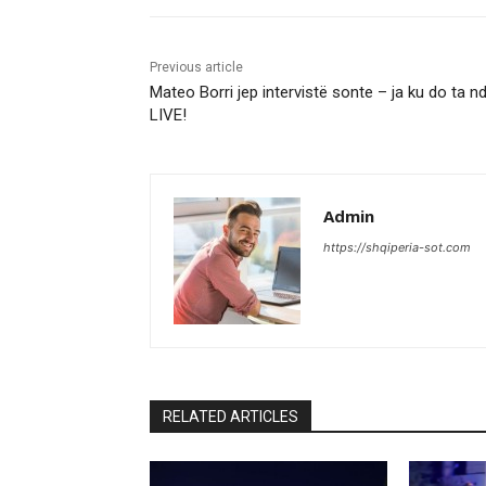
Previous article
Mateo Borri jep intervistë sonte – ja ku do ta nd
LIVE!
Admin
https://shqiperia-sot.com
RELATED ARTICLES