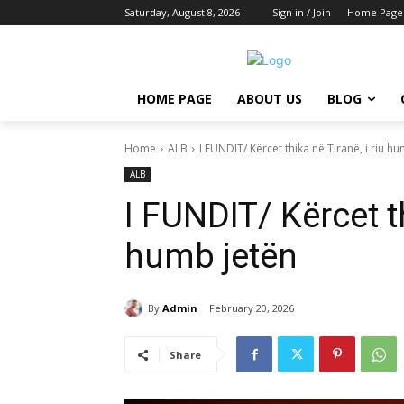
Saturday, August 8, 2026
Sign in / Join
Home Page
HOME PAGE
ABOUT US
BLOG
Home
ALB
I FUNDIT/ Kërcet thika në Tiranë, i riu h
ALB
I FUNDIT/ Kërcet th
humb jetën
By
Admin
February 20, 2026
Share