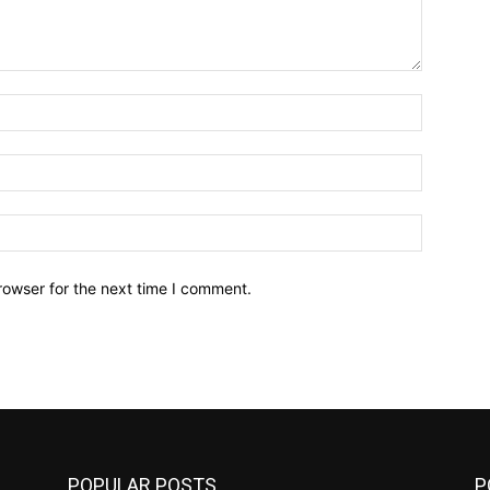
Name:*
Email:*
Website:
rowser for the next time I comment.
POPULAR POSTS
P