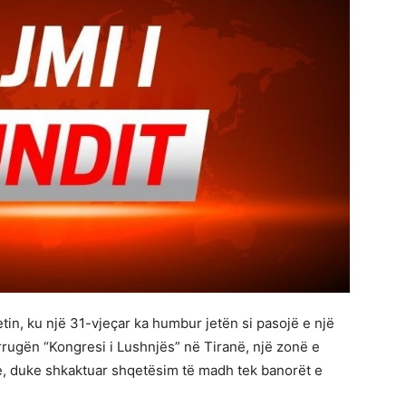
etin, ku një 31-vjeçar ka humbur jetën si pasojë e një
rrugën “Kongresi i Lushnjës” në Tiranë, një zonë e
e, duke shkaktuar shqetësim të madh tek banorët e