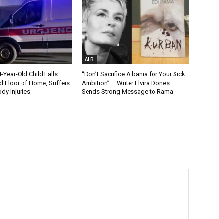
ALB
Year-Old Child Falls
“Don’t Sacrifice Albania for Your Sick
 Floor of Home, Suffers
Ambition” – Writer Elvira Dones
dy Injuries
Sends Strong Message to Rama