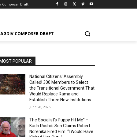
v Composer Draft
AGDIV COMPOSER DRAFT
MOST POPULAR
National Citizens’ Assembly
Called! 300 Members to Select
the Transitional Government That
Would Replace Rama and
Establish Three New Institutions
June 28, 2026
The Socialist’s Puppy Hit Me” –
Kadri Roshi’s Son Claims Robert
Ndrenika Fired Him: “I Would Have