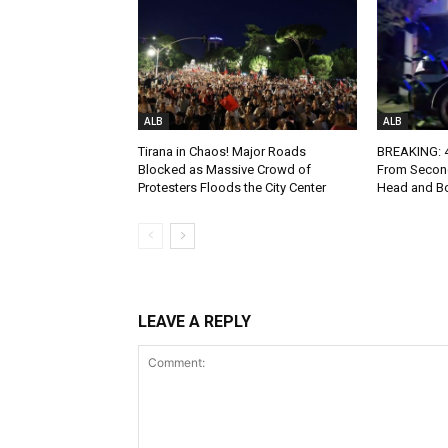
ALB
ALB
Tirana in Chaos! Major Roads
BREAKING: 4-
Blocked as Massive Crowd of
From Second
Protesters Floods the City Center
Head and Bo
LEAVE A REPLY