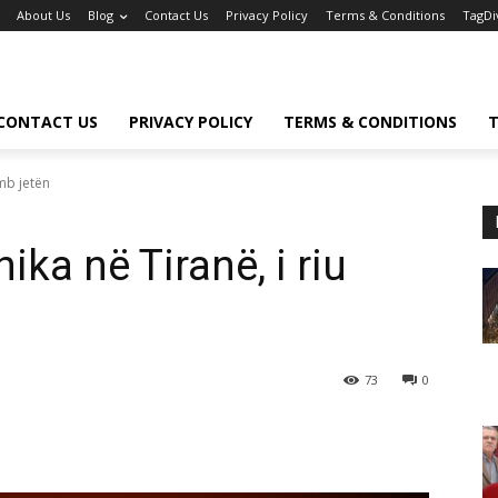
About Us
Blog
Contact Us
Privacy Policy
Terms & Conditions
TagDi
CONTACT US
PRIVACY POLICY
TERMS & CONDITIONS
T
umb jetën
ika në Tiranë, i riu
73
0