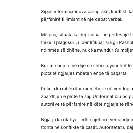
Sipas informacioneve paraprake, konflikti ka 
përfshirë fillimisht në një debat verbal.
Më pas, situata ka degraduar në përleshje fiz
thikë. I plagosuri, i identifikuar si Egli Pas
ndihmës së dhënë, nuk ka mundur t’u mbije
Burime bëjnë me dije se sherri dyshohet të 
plota të ngjarjes mbeten ende të paqarta.
Policia ka mbërritur menjëherë në vendngja
zbardhjen e plotë të saj. Uniformat blu po p
autorëve të përfshirë në këtë ngjarje të rën
Ngjarja ka rikthyer edhe njëherë vëmendjen
ftohta në konflikte të çastit. Autoritetet u 