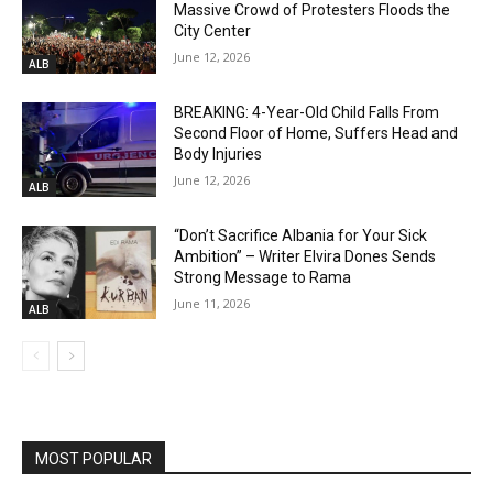
Massive Crowd of Protesters Floods the
City Center
June 12, 2026
ALB
BREAKING: 4-Year-Old Child Falls From
Second Floor of Home, Suffers Head and
Body Injuries
June 12, 2026
ALB
“Don’t Sacrifice Albania for Your Sick
Ambition” – Writer Elvira Dones Sends
Strong Message to Rama
June 11, 2026
ALB
MOST POPULAR