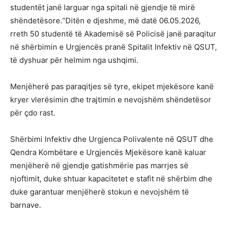
studentët janë larguar nga spitali në gjendje të mirë
shëndetësore.“Ditën e djeshme, më datë 06.05.2026,
rreth 50 studentë të Akademisë së Policisë janë paraqitur
në shërbimin e Urgjencës pranë Spitalit Infektiv në QSUT,
të dyshuar për helmim nga ushqimi.
Menjëherë pas paraqitjes së tyre, ekipet mjekësore kanë
kryer vlerësimin dhe trajtimin e nevojshëm shëndetësor
për çdo rast.
Shërbimi Infektiv dhe Urgjenca Polivalente në QSUT dhe
Qendra Kombëtare e Urgjencës Mjekësore kanë kaluar
menjëherë në gjendje gatishmërie pas marrjes së
njoftimit, duke shtuar kapacitetet e stafit në shërbim dhe
duke garantuar menjëherë stokun e nevojshëm të
barnave.