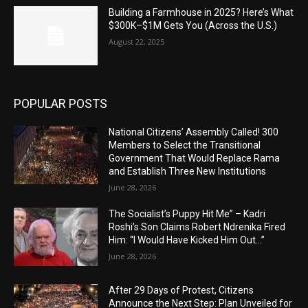
Building a Farmhouse in 2025? Here’s What
$300K–$1M Gets You (Across the U.S.)
August 22, 2025
POPULAR POSTS
National Citizens’ Assembly Called! 300
Members to Select the Transitional
Government That Would Replace Rama
and Establish Three New Institutions
June 28, 2026
The Socialist’s Puppy Hit Me” – Kadri
Roshi’s Son Claims Robert Ndrenika Fired
Him: “I Would Have Kicked Him Out…”
June 28, 2026
After 29 Days of Protest, Citizens
Announce the Next Step: Plan Unveiled for