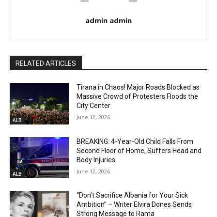
admin admin
RELATED ARTICLES
Tirana in Chaos! Major Roads Blocked as
Massive Crowd of Protesters Floods the
City Center
June 12, 2026
ALB
BREAKING: 4-Year-Old Child Falls From
Second Floor of Home, Suffers Head and
Body Injuries
June 12, 2026
ALB
“Don’t Sacrifice Albania for Your Sick
Ambition” – Writer Elvira Dones Sends
Strong Message to Rama