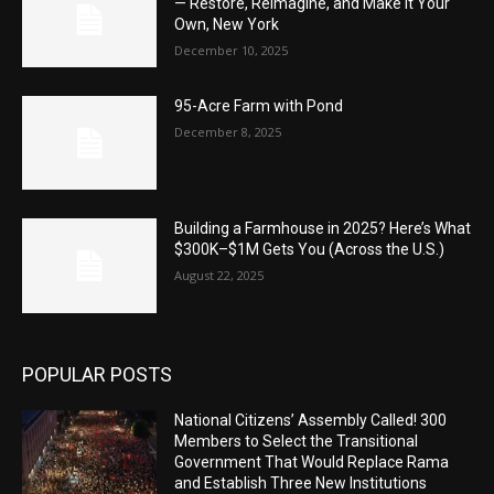
— Restore, Reimagine, and Make It Your
Own, New York
December 10, 2025
95-Acre Farm with Pond
December 8, 2025
Building a Farmhouse in 2025? Here’s What
$300K–$1M Gets You (Across the U.S.)
August 22, 2025
POPULAR POSTS
National Citizens’ Assembly Called! 300
Members to Select the Transitional
Government That Would Replace Rama
and Establish Three New Institutions