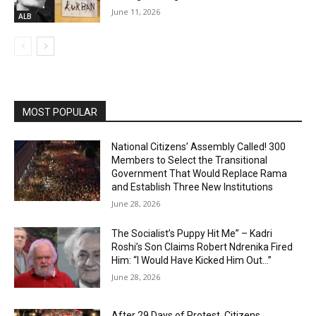
June 11, 2026
ALB
MOST POPULAR
National Citizens’ Assembly Called! 300
Members to Select the Transitional
Government That Would Replace Rama
and Establish Three New Institutions
June 28, 2026
The Socialist’s Puppy Hit Me” – Kadri
Roshi’s Son Claims Robert Ndrenika Fired
Him: “I Would Have Kicked Him Out…”
June 28, 2026
After 29 Days of Protest, Citizens