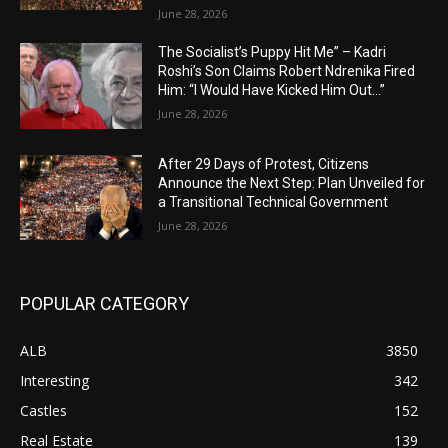
June 28, 2026
The Socialist’s Puppy Hit Me” – Kadri
Roshi’s Son Claims Robert Ndrenika Fired
Him: “I Would Have Kicked Him Out…”
June 28, 2026
After 29 Days of Protest, Citizens
Announce the Next Step: Plan Unveiled for
a Transitional Technical Government
June 28, 2026
POPULAR CATEGORY
ALB
3850
Interesting
342
Castles
152
Real Estate
139