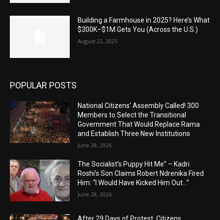
Building a Farmhouse in 2025? Here’s What
$300K–$1M Gets You (Across the U.S.)
August 22, 2025
POPULAR POSTS
National Citizens’ Assembly Called! 300
Members to Select the Transitional
Government That Would Replace Rama
and Establish Three New Institutions
June 28, 2026
The Socialist’s Puppy Hit Me” – Kadri
Roshi’s Son Claims Robert Ndrenika Fired
Him: “I Would Have Kicked Him Out…”
June 28, 2026
After 29 Days of Protest, Citizens