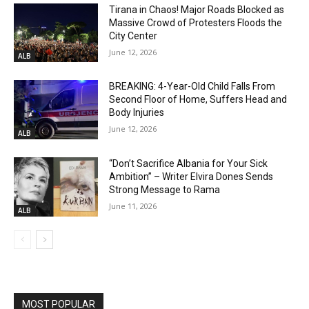
Tirana in Chaos! Major Roads Blocked as
Massive Crowd of Protesters Floods the
City Center
June 12, 2026
ALB
BREAKING: 4-Year-Old Child Falls From
Second Floor of Home, Suffers Head and
Body Injuries
June 12, 2026
ALB
“Don’t Sacrifice Albania for Your Sick
Ambition” – Writer Elvira Dones Sends
Strong Message to Rama
June 11, 2026
ALB
MOST POPULAR