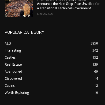
Announce the Next Step: Plan Unveiled for
a Transitional Technical Government
June 28, 2026
POPULAR CATEGORY
ALB
3850
Interesting
342
Castles
152
Real Estate
139
Abandoned
69
Discovered
14
Cabins
12
Worth Exploring
10