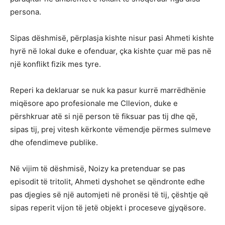
persona.
Sipas dëshmisë, përplasja kishte nisur pasi Ahmeti kishte
hyrë në lokal duke e ofenduar, çka kishte çuar më pas në
një konflikt fizik mes tyre.
Reperi ka deklaruar se nuk ka pasur kurrë marrëdhënie
miqësore apo profesionale me Cllevion, duke e
përshkruar atë si një person të fiksuar pas tij dhe që,
sipas tij, prej vitesh kërkonte vëmendje përmes sulmeve
dhe ofendimeve publike.
Në vijim të dëshmisë, Noizy ka pretenduar se pas
episodit të tritolit, Ahmeti dyshohet se qëndronte edhe
pas djegies së një automjeti në pronësi të tij, çështje që
sipas reperit vijon të jetë objekt i proceseve gjyqësore.