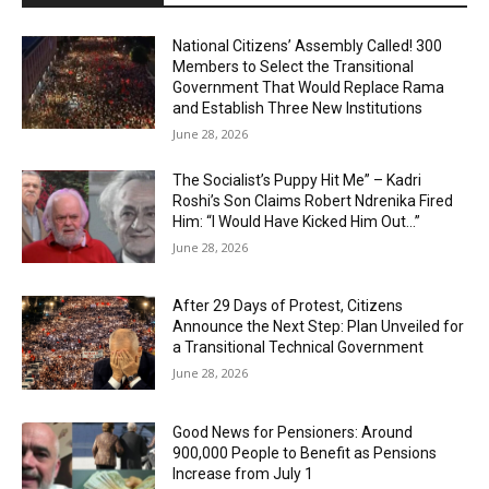
National Citizens’ Assembly Called! 300
Members to Select the Transitional
Government That Would Replace Rama
and Establish Three New Institutions
June 28, 2026
The Socialist’s Puppy Hit Me” – Kadri
Roshi’s Son Claims Robert Ndrenika Fired
Him: “I Would Have Kicked Him Out…”
June 28, 2026
After 29 Days of Protest, Citizens
Announce the Next Step: Plan Unveiled for
a Transitional Technical Government
June 28, 2026
Good News for Pensioners: Around
900,000 People to Benefit as Pensions
Increase from July 1