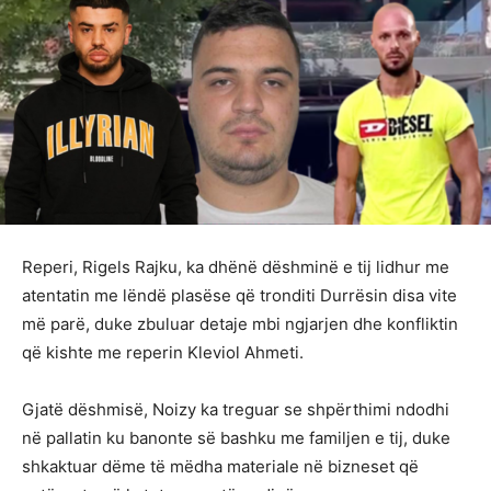
Reperi, Rigels Rajku, ka dhënë dëshminë e tij lidhur me
atentatin me lëndë plasëse që tronditi Durrësin disa vite
më parë, duke zbuluar detaje mbi ngjarjen dhe konfliktin
që kishte me reperin Kleviol Ahmeti.
Gjatë dëshmisë, Noizy ka treguar se shpërthimi ndodhi
në pallatin ku banonte së bashku me familjen e tij, duke
shkaktuar dëme të mëdha materiale në bizneset që