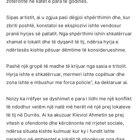
zotëronte në katet e para të godinës.
Sipas artistit, ai u zgjua pasi dëgjoi shpërthimin dhe, kur
zbriti poshtë, konstatoi se eksplozivi ishte vendosur
pranë hyrjes së pallatit. Nga shpërthimi ishin shkatërruar
xhamat e lokalit dhe të dyqanit të tij, ndërsa hyrja e
ndërtesës kishte pësuar dëmtime të konsiderueshme.
Pashë një gropë të madhe të krijuar nga sasia e tritolit.
Hyrja ishte e shkatërruar, mermeri ishte copëtuar dhe
zona ishte e mbushur me forca policie”, ka deklaruar ai.
Noizy ka rrëfyer se dyshimet e para i lidhi me një konflikt
të ndodhur vetëm një natë më herët në një prej lokaleve
të tij në Durrës. Ai ka akuzuar Kleviol Ahmetin se prej
vitesh e ofendonte dhe kërcënonte në rrjetet sociale,
ndërsa situata kishte kulmuar kur ky i fundit ishte
paraqitur në ambientet e lokalit të shoqëruar nga disa