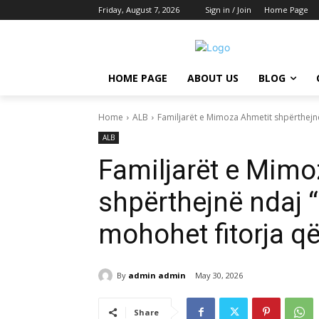
Friday, August 7, 2026
Sign in / Join
Home Page
HOME PAGE
ABOUT US
BLOG
Home
ALB
Familjarët e Mimoza Ahmetit shpërthejnë 
ALB
Familjarët e Mimo
shpërthejnë ndaj “
mohohet fitorja që
By
admin admin
May 30, 2026
Share