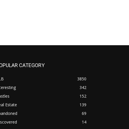
OPULAR CATEGORY
LB
3850
teresting
342
stles
152
al Estate
139
bandoned
69
iscovered
14