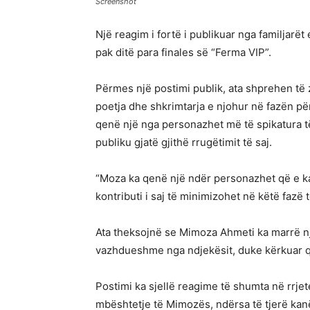
Screenshot
Një reagim i fortë i publikuar nga familjarë
pak ditë para finales së “Ferma VIP”.
Përmes një postimi publik, ata shprehen të 
poetja dhe shkrimtarja e njohur në fazën pë
qenë një nga personazhet më të spikatura t
publiku gjatë gjithë rrugëtimit të saj.
“Moza ka qenë një ndër personazhet që e ka 
kontributi i saj të minimizohet në këtë fazë 
Ata theksojnë se Mimoza Ahmeti ka marrë n
vazhdueshme nga ndjekësit, duke kërkuar që 
Postimi ka sjellë reagime të shumta në rrjet
mbështetje të Mimozës, ndërsa të tjerë kanë b