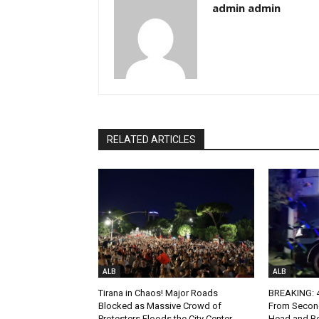
admin admin
RELATED ARTICLES
ALB
ALB
Tirana in Chaos! Major Roads
BREAKING: 4-
Blocked as Massive Crowd of
From Second
Protesters Floods the City Center
Head and Bo