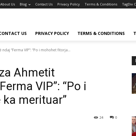
About Us
Blog
Contact Us
Privacy Policy
Terms & Conditions
TagDiv 
CONTACT US
PRIVACY POLICY
TERMS & CONDITIONS
T
ndaj “Ferma VIP”: “Po i mohohet fitorja...
za Ahmetit
Ferma VIP”: “Po i
 ka merituar”
24
0