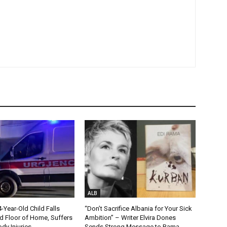
ALB
Year-Old Child Falls
“Don’t Sacrifice Albania for Your Sick
 Floor of Home, Suffers
Ambition” – Writer Elvira Dones
dy Injuries
Sends Strong Message to Rama