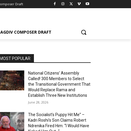
Composer Draft
AGDIV COMPOSER DRAFT
MOST POPULAR
National Citizens’ Assembly
Called! 300 Members to Select
the Transitional Government That
Would Replace Rama and
Establish Three New Institutions
June 28, 2026
The Socialist’s Puppy Hit Me” –
Kadri Roshi’s Son Claims Robert
Ndrenika Fired Him: “I Would Have