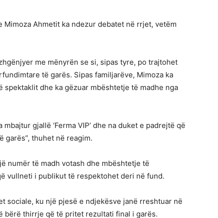
t e Mimoza Ahmetit ka ndezur debatet në rrjet, vetëm
zhgënjyer me mënyrën se si, sipas tyre, po trajtohet
rfundimtare të garës. Sipas familjarëve, Mimoza ka
ë spektaklit dhe ka gëzuar mbështetje të madhe nga
mbajtur gjallë ‘Ferma VIP’ dhe na duket e padrejtë që
të garës”, thuhet në reagim.
jë numër të madh votash dhe mbështetje të
vullneti i publikut të respektohet deri në fund.
et sociale, ku një pjesë e ndjekësve janë rreshtuar në
ërë thirrje që të pritet rezultati final i garës.