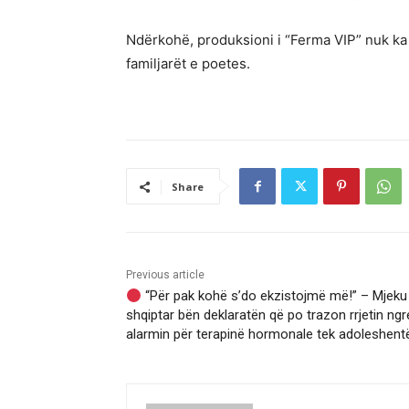
Ndërkohë, produksioni i “Ferma VIP” nuk ka 
familjarët e poetes.
Share
Previous article
“Për pak kohë s’do ekzistojmë më!” – Mjeku
shqiptar bën deklaratën që po trazon rrjetin ngr
alarmin për terapinë hormonale tek adoleshent