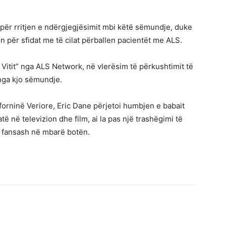
për rritjen e ndërgjegjësimit mbi këtë sëmundje, duke
n për sfidat me të cilat përballen pacientët me ALS.
 Vitit” nga ALS Network, në vlerësim të përkushtimit të
 nga kjo sëmundje.
liforninë Veriore, Eric Dane përjetoi humbjen e babait
ë në televizion dhe film, ai la pas një trashëgimi të
ë fansash në mbarë botën.