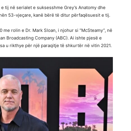
et e tij në serialet e suksesshme Grey’s Anatomy dhe
ën 53-vjeçare, kanë bërë të ditur përfaqësuesit e tij.
 me rolin e Dr. Mark Sloan, i njohur si “McSteamy”, në
ican Broadcasting Company (ABC). Ai ishte pjesë e
rsa u rikthye për një paraqitje të shkurtër në vitin 2021.