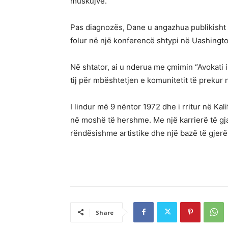
muskujve.
Pas diagnozës, Dane u angazhua publikisht 
folur në një konferencë shtypi në Uashingto
Në shtator, ai u nderua me çmimin “Avokati i
tij për mbështetjen e komunitetit të prekur
I lindur më 9 nëntor 1972 dhe i rritur në Ka
në moshë të hershme. Me një karrierë të gjat
rëndësishme artistike dhe një bazë të gjer
Share