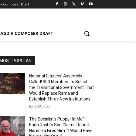
iv Composer Draft
AGDIV COMPOSER DRAFT
MOST POPULAR
National Citizens’ Assembly
Called! 300 Members to Select
the Transitional Government That
Would Replace Rama and
Establish Three New Institutions
June 28, 2026
The Socialist’s Puppy Hit Me” –
Kadri Roshi’s Son Claims Robert
Ndrenika Fired Him: “I Would Have