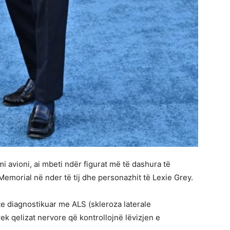
mi avioni, ai mbeti ndër figurat më të dashura të
 Memorial në nder të tij dhe personazhit të Lexie Grey.
ishte diagnostikuar me ALS (skleroza laterale
ek qelizat nervore që kontrollojnë lëvizjen e