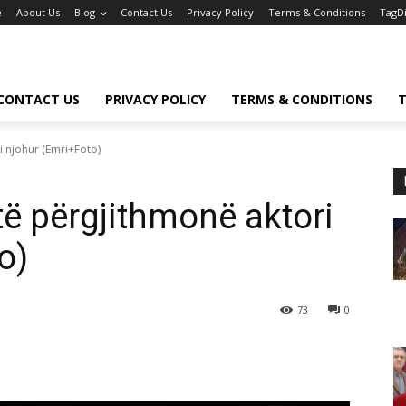
e
About Us
Blog
Contact Us
Privacy Policy
Terms & Conditions
TagD
CONTACT US
PRIVACY POLICY
TERMS & CONDITIONS
T
 i njohur (Emri+Foto)
ytë përgjithmonë aktori
o)
73
0