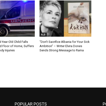
ALB
Year-Old Child Falls
“Don’t Sacrifice Albania for Your Sick
 Floor of Home, Suffers
Ambition” – Writer Elvira Dones
dy Injuries
Sends Strong Message to Rama
POPULAR POSTS
P