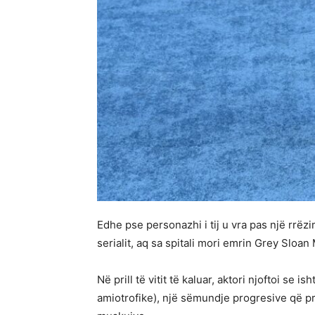
Edhe pse personazhi i tij u vra pas një rrëzi
serialit, aq sa spitali mori emrin Grey Sloan
Në prill të vitit të kaluar, aktori njoftoi se 
amiotrofike), një sëmundje progresive që pr