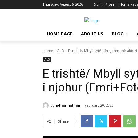
Thursday, August 6, 2026
Sign in / Join
Home Pag
HOME PAGE
ABOUT US
BLOG
Home
ALB
E trishtë/ Mbyll sytë përgjithmonë aktori
ALB
E trishtë/ Mbyll s
i njohur (Emri+Fot
By
admin admin
February 20, 2026
Share