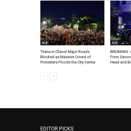
ALB
ALB
Tirana in Chaos! Major Roads
BREAKING: 4-
Blocked as Massive Crowd of
From Second
Protesters Floods the City Center
Head and Bo
EDITOR PICKS