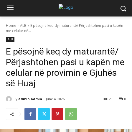
Home
ALB
E pësojnë keq dy maturantë/ Përjashtohen pasi u kapën
me celular në...
ALB
E pësojnë keq dy maturantë/
Përjashtohen pasi u kapën me
celular në provimin e Gjuhës
së Huaj
By
admin admin
June 4, 2026
28
0