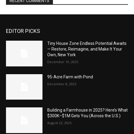
RECENT COMMENTS
EDITOR PICKS
Tiny House Zone Endless Potential Awaits
— Restore, Reimagine, and Make It Your
Own, New York
December 10, 2025
95-Acre Farm with Pond
December 8, 2025
Building a Farmhouse in 2025? Here’s What
$300K–$1M Gets You (Across the U.S.)
August 22, 2025