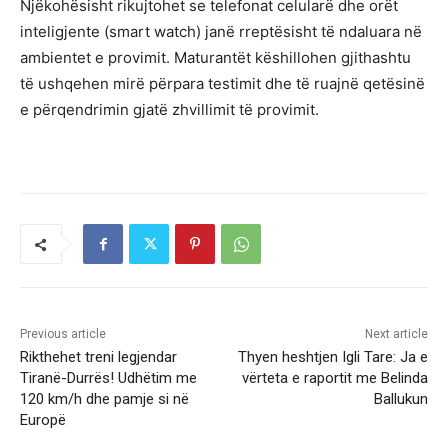
Njëkohësisht rikujtohet se telefonat celularë dhe orët
inteligjente (smart watch) janë rreptësisht të ndaluara në
ambientet e provimit. Maturantët këshillohen gjithashtu
të ushqehen mirë përpara testimit dhe të ruajnë qetësinë
e përqendrimin gjatë zhvillimit të provimit.
Previous article
Next article
Rikthehet treni legjendar
Thyen heshtjen Igli Tare: Ja e
Tiranë-Durrës! Udhëtim me
vërteta e raportit me Belinda
120 km/h dhe pamje si në
Ballukun
Europë