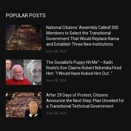
POPULAR POSTS
National Citizens’ Assembly Called! 300
Members to Select the Transitional
Government That Would Replace Rama
and Establish Three New Institutions
June 28, 2026
The Socialist’s Puppy Hit Me” – Kadri
Roshi’s Son Claims Robert Ndrenika Fired
Him: “I Would Have Kicked Him Out…”
June 28, 2026
After 29 Days of Protest, Citizens
Announce the Next Step: Plan Unveiled for
a Transitional Technical Government
June 28, 2026