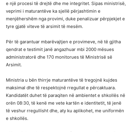
e një procesi të drejtë dhe me integritet. Sipas ministrisë,
veprimi i maturantëve ka sjellë përjashtimin e
menjëhershëm nga provimi, duke penalizuar përpjekjet e
tyre gjatë viteve të arsimit të mesëm.
Për të garantuar mbarëvajtjen e provimeve, në të gjitha
qendrat e testimit janë angazhuar mbi 2000 mësues
administratorë dhe 170 monitorues të Ministrisë së
Arsimit.
Ministria u bën thirrje maturantëve të tregojnë kujdes
maksimal dhe të respektojnë rregullat e përcaktuara.
Kandidatët duhet të paraqiten në ambientet e shkollës në
orën 08:30, të kenë me vete kartën e identitetit, të jenë
të veshur rregullisht dhe, aty ku aplikohet, me uniformën
e shkollës.