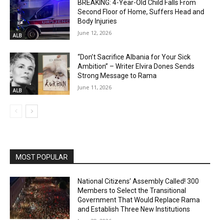
BREAKING: 4-Year-Old Child Falls From
Second Floor of Home, Suffers Head and
Body Injuries
June 12, 2026
ALB
“Don’t Sacrifice Albania for Your Sick
Ambition” – Writer Elvira Dones Sends
Strong Message to Rama
June 11, 2026
ALB
MOST POPULAR
National Citizens’ Assembly Called! 300
Members to Select the Transitional
Government That Would Replace Rama
and Establish Three New Institutions