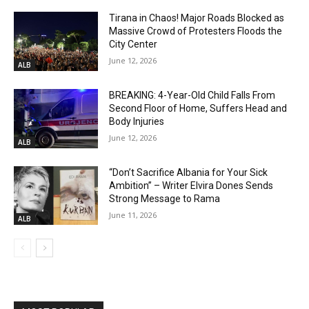
Tirana in Chaos! Major Roads Blocked as
Massive Crowd of Protesters Floods the
City Center
June 12, 2026
ALB
BREAKING: 4-Year-Old Child Falls From
Second Floor of Home, Suffers Head and
Body Injuries
June 12, 2026
ALB
“Don’t Sacrifice Albania for Your Sick
Ambition” – Writer Elvira Dones Sends
Strong Message to Rama
June 11, 2026
ALB