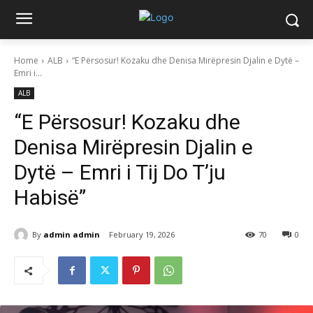
Home
ALB
“E Përsosur! Kozaku dhe Denisa Mirëpresin Djalin e Dytë –
Emri i...
ALB
“E Përsosur! Kozaku dhe
Denisa Mirëpresin Djalin e
Dytë – Emri i Tij Do T’ju
Habisë”
By
admin admin
February 19, 2026
70
0