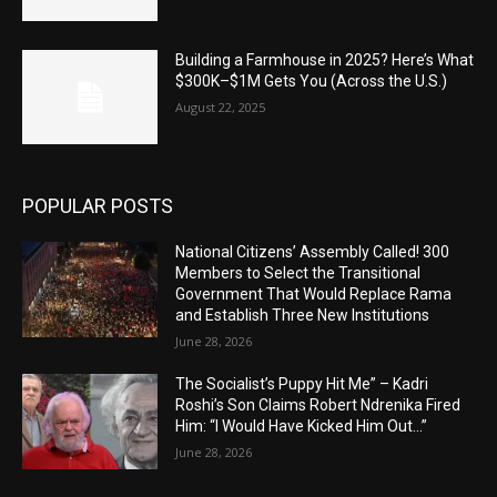
Building a Farmhouse in 2025? Here’s What
$300K–$1M Gets You (Across the U.S.)
August 22, 2025
POPULAR POSTS
National Citizens’ Assembly Called! 300
Members to Select the Transitional
Government That Would Replace Rama
and Establish Three New Institutions
June 28, 2026
The Socialist’s Puppy Hit Me” – Kadri
Roshi’s Son Claims Robert Ndrenika Fired
Him: “I Would Have Kicked Him Out…”
June 28, 2026