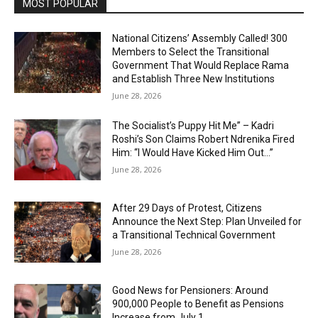
MOST POPULAR
National Citizens’ Assembly Called! 300
Members to Select the Transitional
Government That Would Replace Rama
and Establish Three New Institutions
June 28, 2026
The Socialist’s Puppy Hit Me” – Kadri
Roshi’s Son Claims Robert Ndrenika Fired
Him: “I Would Have Kicked Him Out…”
June 28, 2026
After 29 Days of Protest, Citizens
Announce the Next Step: Plan Unveiled for
a Transitional Technical Government
June 28, 2026
Good News for Pensioners: Around
900,000 People to Benefit as Pensions
Increase from July 1