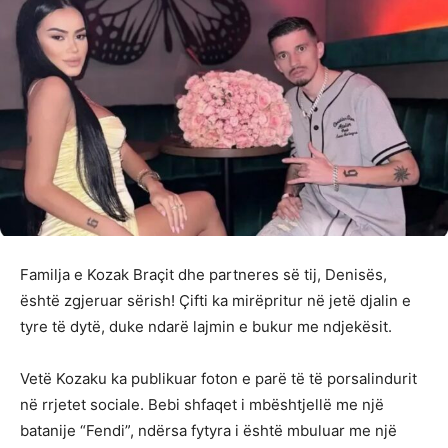
Familja e Kozak Braçit dhe partneres së tij, Denisës,
është zgjeruar sërish! Çifti ka mirëpritur në jetë djalin e
tyre të dytë, duke ndarë lajmin e bukur me ndjekësit.
Vetë Kozaku ka publikuar foton e parë të të porsalindurit
në rrjetet sociale. Bebi shfaqet i mbështjellë me një
batanije “Fendi”, ndërsa fytyra i është mbuluar me një