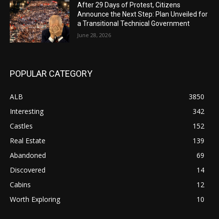
After 29 Days of Protest, Citizens
Announce the Next Step: Plan Unveiled for
a Transitional Technical Government
June 28, 2026
POPULAR CATEGORY
ALB
3850
Interesting
342
Castles
152
Real Estate
139
Abandoned
69
Discovered
14
Cabins
12
Worth Exploring
10