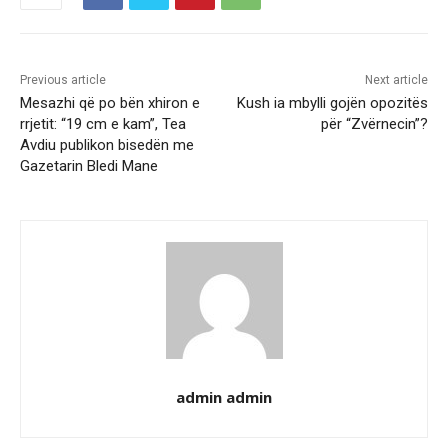
Previous article
Next article
Mesazhi që po bën xhiron e
Kush ia mbylli gojën opozitës
rrjetit: “19 cm e kam”, Tea
për “Zvërnecin”?
Avdiu publikon bisedën me
Gazetarin Bledi Mane
admin admin