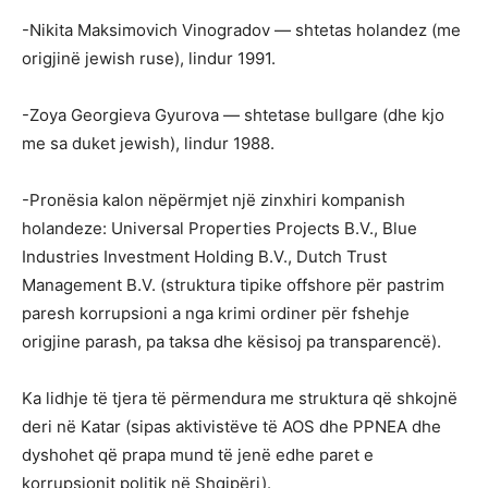
-Nikita Maksimovich Vinogradov — shtetas holandez (me
origjinë jewish ruse), lindur 1991.
-Zoya Georgieva Gyurova — shtetase bullgare (dhe kjo
me sa duket jewish), lindur 1988.
-Pronësia kalon nëpërmjet një zinxhiri kompanish
holandeze: Universal Properties Projects B.V., Blue
Industries Investment Holding B.V., Dutch Trust
Management B.V. (struktura tipike offshore për pastrim
paresh korrupsioni a nga krimi ordiner për fshehje
origjine parash, pa taksa dhe kësisoj pa transparencë).
Ka lidhje të tjera të përmendura me struktura që shkojnë
deri në Katar (sipas aktivistëve të AOS dhe PPNEA dhe
dyshohet që prapa mund të jenë edhe paret e
korrupsionit politik në Shqipëri).