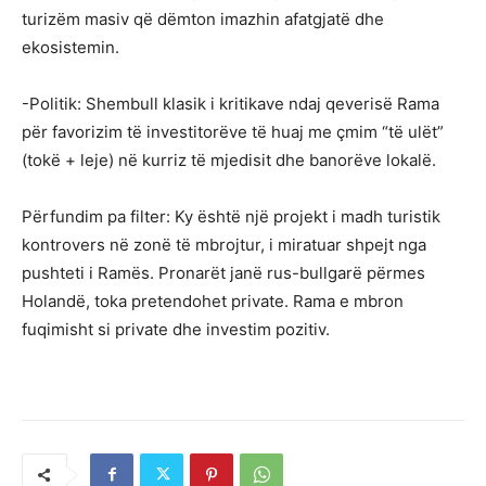
turizëm masiv që dëmton imazhin afatgjatë dhe
ekosistemin.
-Politik: Shembull klasik i kritikave ndaj qeverisë Rama
për favorizim të investitorëve të huaj me çmim “të ulët”
(tokë + leje) në kurriz të mjedisit dhe banorëve lokalë.
Përfundim pa filter: Ky është një projekt i madh turistik
kontrovers në zonë të mbrojtur, i miratuar shpejt nga
pushteti i Ramës. Pronarët janë rus-bullgarë përmes
Holandë, toka pretendohet private. Rama e mbron
fuqimisht si private dhe investim pozitiv.