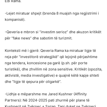
Edi Rama.
-Lejet miratuar shpejt (brenda 8 muajsh nga regjistrimi i
kompanisë).
-Qeveria e mbron si “investim serioz” dhe akuzon kritikët
për “fake news” dhe sabotim të turizmit.
Konteksti më i gjerë: Qeveria Rama ka miratuar ligje të
reja për “investitorë strategjikë” që lejojnë përjashtime
nga tendera, koncesione pa garë (p.sh. për porte
turistikë), dhe zhvillim në zona sensitive. Kritikët (opozita,
aktivistë, media investigative) e quajnë këtë kapje shteti
dhe “ligje të qepura për oligarkë”.
-Lidhje e mëparshme me Jared Kushner (Affinity
Partners): Në 2024-2025 pati zhurmë për plane të
Kushnerit në Zvërnec + Sazan. Tani duket se Zvërneci