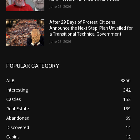
June 28, 2026
After 29 Days of Protest, Citizens
Announce the Next Step: Plan Unveiled for
a Transitional Technical Government
June 28, 2026
POPULAR CATEGORY
ALB
3850
Interesting
342
Castles
152
Real Estate
139
Abandoned
69
Discovered
14
Cabins
12