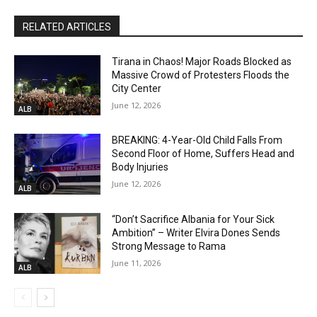
RELATED ARTICLES
Tirana in Chaos! Major Roads Blocked as
Massive Crowd of Protesters Floods the
City Center
June 12, 2026
ALB
BREAKING: 4-Year-Old Child Falls From
Second Floor of Home, Suffers Head and
Body Injuries
June 12, 2026
ALB
“Don’t Sacrifice Albania for Your Sick
Ambition” – Writer Elvira Dones Sends
Strong Message to Rama
June 11, 2026
ALB