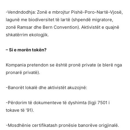
-Vendndodhja: Zonë e mbrojtur Pishë-Poro-Nartë-Vjosë,
lagunë me biodiversitet të lartë (shpendë migratore,
zonë Ramsar dhe Bern Convention). Aktivistët e quajnë
shkatërrim ekologjik.
– Si e morën tokën?
Kompania pretendon se është pronë private (e blerë nga
pronarë privatë).
-Banorët lokalë dhe aktivistët akuzojnë:
-Përdorim të dokumenteve të dyshimta (ligji 7501 i
tokave të ’91).
-Mosdhënie certifikatash pronësie banorëve origjinalë.