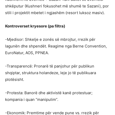
shkëputur (Kushneri fokusohet më shumë te Sazani), por
stili i projektit mbetet i ngjashëm (resort luksoz masiv).
Kontroverset kryesore (pa filtra)
-Mjedisor: Shkelje e zonës së mbrojtur, rrezik për
lagunën dhe shpendët. Reagime nga Berne Convention,
EuroNatur, AOS, PPNEA.
-Transparencë: Pronarë të panjohur për publikun
shqiptar, struktura holandeze, leje jo të publikuara
plotësisht.
-Protesta: Banorë dhe aktivistë kanë protestuar;
kompania i quan “manipulim”.
-Ekonomik: Premtime për vende pune vs. rrezik për