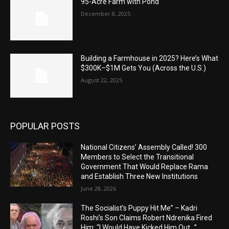
95-Acre Farm with Pond
December 8, 2025
Building a Farmhouse in 2025? Here’s What
$300K–$1M Gets You (Across the U.S.)
August 22, 2025
POPULAR POSTS
National Citizens’ Assembly Called! 300
Members to Select the Transitional
Government That Would Replace Rama
and Establish Three New Institutions
June 28, 2026
The Socialist’s Puppy Hit Me” – Kadri
Roshi’s Son Claims Robert Ndrenika Fired
Him: “I Would Have Kicked Him Out…”