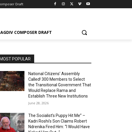
Composer Draft
AGDIV COMPOSER DRAFT
MOST POPULAR
National Citizens’ Assembly
Called! 300 Members to Select
the Transitional Government That
Would Replace Rama and
Establish Three New Institutions
June 28, 2026
The Socialist’s Puppy Hit Me” –
Kadri Roshi’s Son Claims Robert
Ndrenika Fired Him: “I Would Have