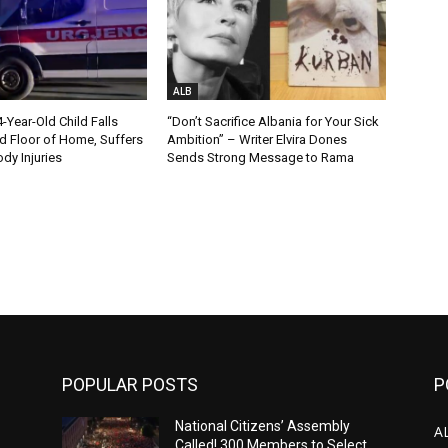
ALB
Year-Old Child Falls
“Don’t Sacrifice Albania for Your Sick
 Floor of Home, Suffers
Ambition” – Writer Elvira Dones
dy Injuries
Sends Strong Message to Rama
POPULAR POSTS
P
National Citizens’ Assembly
A
Called! 300 Members to Select