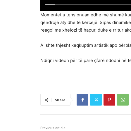
Momentet u tensionuan edhe më shumë kur M
qëndrojë aty dhe të kërcejë. Sipas dinamikës
reagoi me xhelozi të hapur, duke e rritur
A ishte thjesht keqkuptim artistik apo përp
Ndiqni videon për të parë çfarë ndodhi në të
Share
Previous article