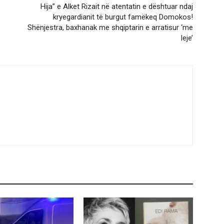
Hija” e Alket Rizait në atentatin e dështuar ndaj
kryegardianit të burgut famëkeq Domokos!
Shënjestra, baxhanak me shqiptarin e arratisur ‘me
leje’