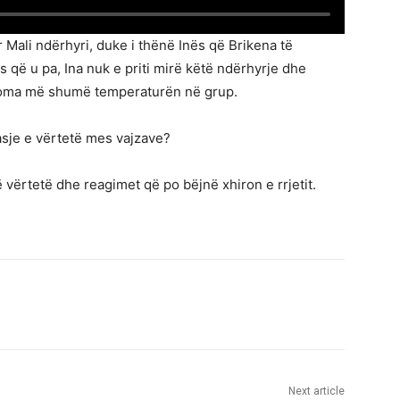
ali ndërhyri, duke i thënë Inës që Brikena të
 që u pa, Ina nuk e priti mirë këtë ndërhyrje dhe
 akoma më shumë temperaturën në grup.
lasje e vërtetë mes vajzave?
 vërtetë dhe reagimet që po bëjnë xhiron e rrjetit.
Next article