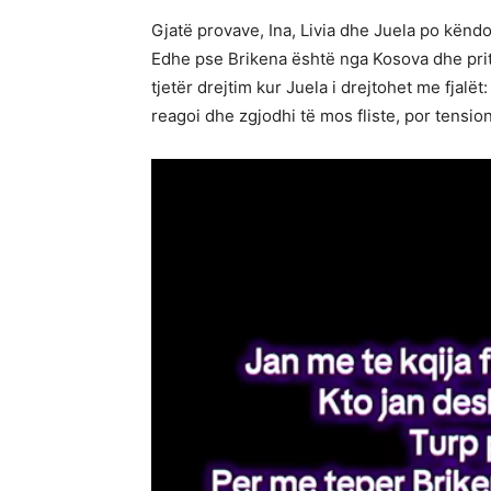
Gjatë provave, Ina, Livia dhe Juela po kënd
Edhe pse Brikena është nga Kosova dhe prite
tjetër drejtim kur Juela i drejtohet me fjalët
reagoi dhe zgjodhi të mos fliste, por tensio