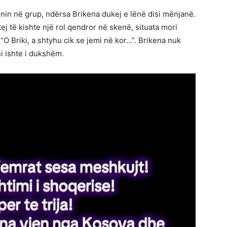
onin në grup, ndërsa Brikena dukej e lënë disi mënjanë.
j të kishte një rol qendror në skenë, situata mori
: “O Briki, a shtyhu cik se jemi në kor…”. Brikena nuk
ni ishte i dukshëm.