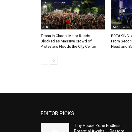
ALB
ALB
Tirana in Chaos! Major Roads
BREAKING: 4-
Blocked as Massive Crowd of
From Second
Protesters Floods the City Center
Head and Bo
EDITOR PICKS
Tiny House Zone Endless
Potential Awaits — Restore,