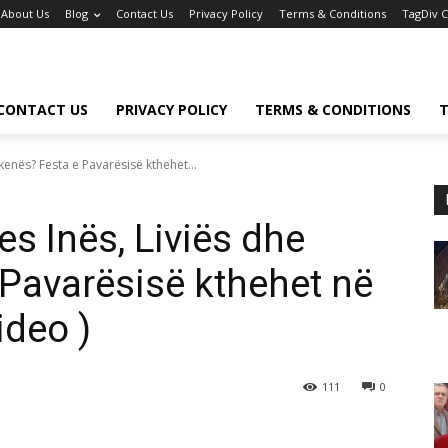
About Us
Blog
Contact Us
Privacy Policy
Terms & Conditions
TagDiv 
CONTACT US
PRIVACY POLICY
TERMS & CONDITIONS
T
enës? Festa e Pavarësisë kthehet...
s Inës, Liviës dhe
 Pavarësisë kthehet në
ideo )
111
0