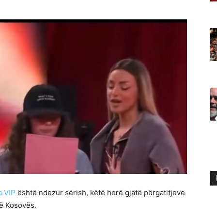
a VIP
është ndezur sërish, këtë herë gjatë përgatitjeve
ë Kosovës.