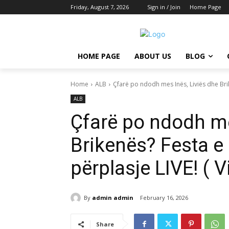
Friday, August 7, 2026
Sign in / Join
Home Page
HOME PAGE
ABOUT US
BLOG
Home
ALB
Çfarë po ndodh mes Inës, Liviës dhe Brik
ALB
Çfarë po ndodh me
Brikenës? Festa e
përplasje LIVE! ( V
By
admin admin
February 16, 2026
Share