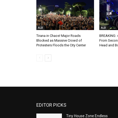
ALB
ALB
Tirana in Chaos! Major Roads
BREAKING: 4-
Blocked as Massive Crowd of
From Second
Protesters Floods the City Center
Head and Bo
EDITOR PICKS
Tiny House Zone Endless