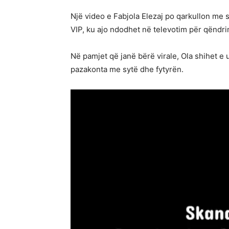
Një video e Fabjola Elezaj po qarkullon me 
VIP, ku ajo ndodhet në televotim për qëndri
Në pamjet që janë bërë virale, Ola shihet e 
pazakonta me sytë dhe fytyrën.