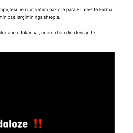
shpejtësi në rrjet vetëm pak orë para Prime-t të Ferma
min ose largimin nga shtëpia.
ulur dhe e fokusuar, ndërsa bën disa lëvizje të