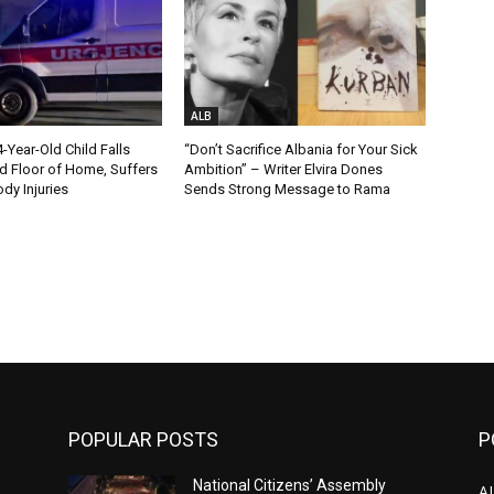
ALB
Year-Old Child Falls
“Don’t Sacrifice Albania for Your Sick
 Floor of Home, Suffers
Ambition” – Writer Elvira Dones
dy Injuries
Sends Strong Message to Rama
POPULAR POSTS
P
National Citizens’ Assembly
A