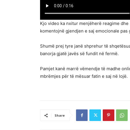
Kjo video ka nxitur menjëherë reagime dhe d
komentojnë gjendjen e saj emocionale pas gj
Shumë prej tyre janë shprehur të shqetësua
banorja gjatë javës së fundit në fermë.
Pamjet kanë marrë vëmendje të madhe onlin
mbrëmjes për të mësuar fatin e saj në lojë.
Share