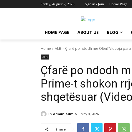
Friday, August 7, 2026
Sign in / Join
Home Page
HOME PAGE
ABOUT US
BLOG
Home
ALB
Çfarë po ndodh me Olën? Videoja para Pr
ALB
Çfarë po ndodh me
Prime-t shokon rrj
shqetësuar (Video
By
admin admin
May 8, 2026
Share