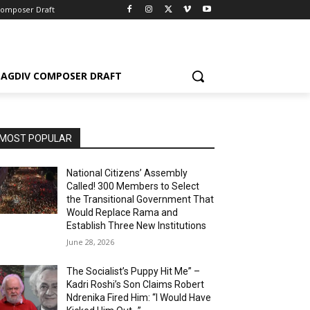
Composer Draft
AGDIV COMPOSER DRAFT
MOST POPULAR
National Citizens’ Assembly
Called! 300 Members to Select
the Transitional Government That
Would Replace Rama and
Establish Three New Institutions
June 28, 2026
The Socialist’s Puppy Hit Me” –
Kadri Roshi’s Son Claims Robert
Ndrenika Fired Him: “I Would Have