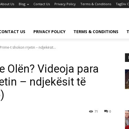
About Us
Blog
Contact Us
Privacy Policy
Terms & Conditions
TagDiv 
CONTACT US
PRIVACY POLICY
TERMS & CONDITIONS
T
ime-t shokon rrjetin – ndjekësit...
 Olën? Videoja para
etin – ndjekësit të
)
71
0