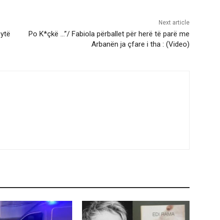
Next article
sytë
Po K*çkë …”/ Fabiola përballet për herë të parë me
Arbanën ja çfare i tha : (Video)