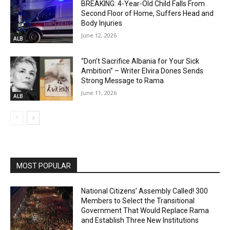
BREAKING: 4-Year-Old Child Falls From
Second Floor of Home, Suffers Head and
Body Injuries
June 12, 2026
ALB
“Don’t Sacrifice Albania for Your Sick
Ambition” – Writer Elvira Dones Sends
Strong Message to Rama
June 11, 2026
ALB
MOST POPULAR
National Citizens’ Assembly Called! 300
Members to Select the Transitional
Government That Would Replace Rama
and Establish Three New Institutions