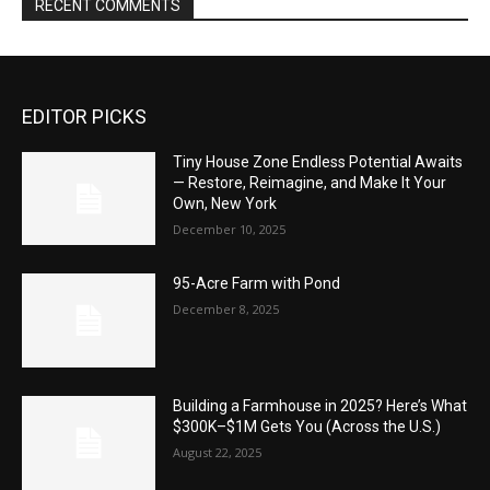
RECENT COMMENTS
EDITOR PICKS
Tiny House Zone Endless Potential Awaits
— Restore, Reimagine, and Make It Your
Own, New York
December 10, 2025
95-Acre Farm with Pond
December 8, 2025
Building a Farmhouse in 2025? Here’s What
$300K–$1M Gets You (Across the U.S.)
August 22, 2025