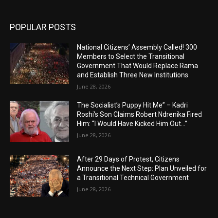
POPULAR POSTS
National Citizens’ Assembly Called! 300
Members to Select the Transitional
Government That Would Replace Rama
and Establish Three New Institutions
June 28, 2026
The Socialist’s Puppy Hit Me” – Kadri
Roshi’s Son Claims Robert Ndrenika Fired
Him: “I Would Have Kicked Him Out…”
June 28, 2026
After 29 Days of Protest, Citizens
Announce the Next Step: Plan Unveiled for
a Transitional Technical Government
June 28, 2026