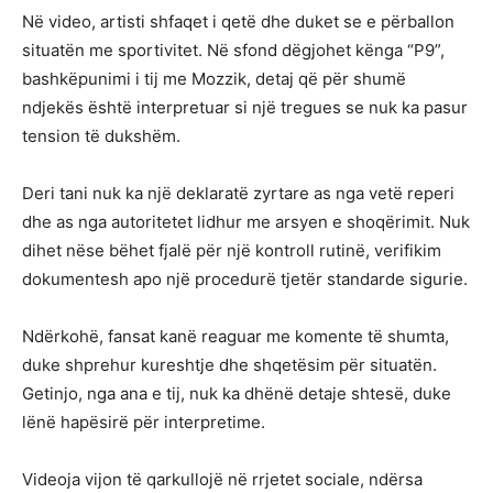
Në video, artisti shfaqet i qetë dhe duket se e përballon
situatën me sportivitet. Në sfond dëgjohet kënga “P9”,
bashkëpunimi i tij me Mozzik, detaj që për shumë
ndjekës është interpretuar si një tregues se nuk ka pasur
tension të dukshëm.
Deri tani nuk ka një deklaratë zyrtare as nga vetë reperi
dhe as nga autoritetet lidhur me arsyen e shoqërimit. Nuk
dihet nëse bëhet fjalë për një kontroll rutinë, verifikim
dokumentesh apo një procedurë tjetër standarde sigurie.
Ndërkohë, fansat kanë reaguar me komente të shumta,
duke shprehur kureshtje dhe shqetësim për situatën.
Getinjo, nga ana e tij, nuk ka dhënë detaje shtesë, duke
lënë hapësirë për interpretime.
Videoja vijon të qarkullojë në rrjetet sociale, ndërsa