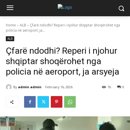
Home
ALB
Çfarë ndodhi? Reperi i njohur shqiptar shoqërohet nga
policia në aeroport, ja...
ALB
Çfarë ndodhi? Reperi i njohur
shqiptar shoqërohet nga
policia në aeroport, ja arsyeja
By
admin admin
February 16, 2026
76
0