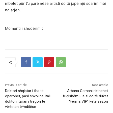
mbetet për t’u parë nëse artisti do të japë një sqarim mbi
ngjarjen.
Momenti i shoqërimit
Previous article
Next article
Doktori shqiptar i tha të
Arbana Osmani rikthehet
operohet, pasi shkoi në Itali
fuqishëm! Ja si do të duket
doktori italian i tregon të
“Ferma VIP” këtë sezon
vërtetën tr*nditëse