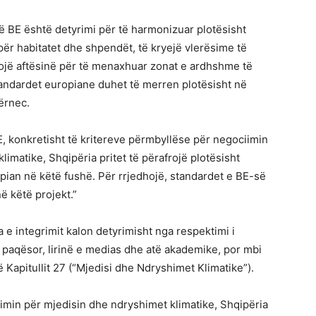
në BE është detyrimi për të harmonizuar plotësisht
 për habitatet dhe shpendët, të kryejë vlerësime të
rojë aftësinë për të menaxhuar zonat e ardhshme të
tandardet europiane duhet të merren plotësisht në
ërnec.
E, konkretisht të kritereve përmbyllëse për negociimin
limatike, Shqipëria pritet të përafrojë plotësisht
opian në këtë fushë. Për rrjedhojë, standardet e BE-së
ë këtë projekt.”
a e integrimit kalon detyrimisht nga respektimi i
t paqësor, lirinë e medias dhe atë akademike, por mbi
të Kapitullit 27 (“Mjedisi dhe Ndryshimet Klimatike”).
imin për mjedisin dhe ndryshimet klimatike, Shqipëria