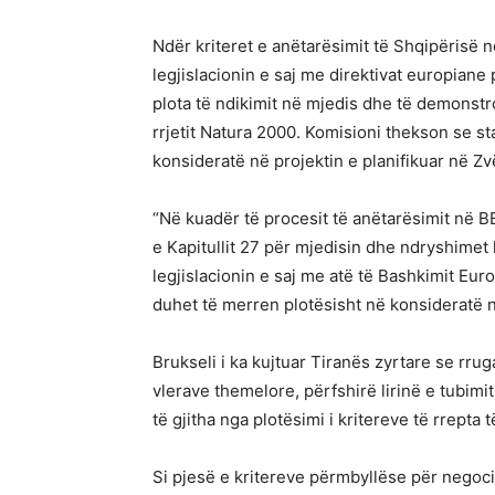
Ndër kriteret e anëtarësimit të Shqipërisë 
legjislacionin e saj me direktivat europiane
plota të ndikimit në mjedis dhe të demonst
rrjetit Natura 2000. Komisioni thekson se s
konsideratë në projektin e planifikuar në Zv
“Në kuadër të procesit të anëtarësimit në B
e Kapitullit 27 për mjedisin dhe ndryshimet k
legjislacionin e saj me atë të Bashkimit Eur
duhet të merren plotësisht në konsideratë n
Brukseli i ka kujtuar Tiranës zyrtare se rrug
vlerave themelore, përfshirë lirinë e tubimi
të gjitha nga plotësimi i kritereve të rrepta 
Si pjesë e kritereve përmbyllëse për negoci