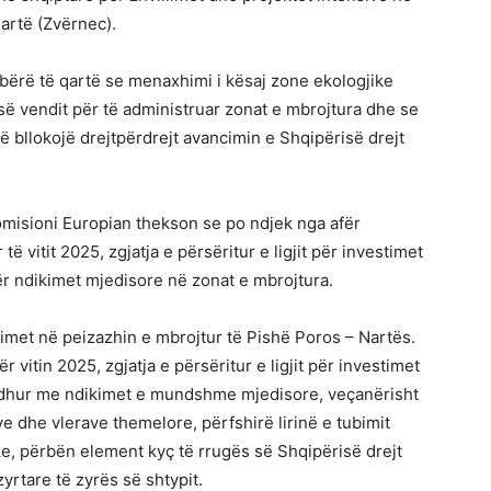
artë (Zvërnec).
 bërë të qartë se menaxhimi i kësaj zone ekologjike
 së vendit për të administruar zonat e mbrojtura dhe se
 bllokojë drejtpërdrejt avancimin e Shqipërisë drejt
omisioni Europian thekson se po ndjek nga afër
ë vitit 2025, zgjatja e përsëritur e ligjit për investimet
ër ndikimet mjedisore në zonat e mbrojtura.
limet në peizazhin e mbrojtur të Pishë Poros – Nartës.
 vitin 2025, zgjatja e përsëritur e ligjit për investimet
lidhur me ndikimet e mundshme mjedisore, veçanërisht
ve dhe vlerave themelore, përfshirë lirinë e tubimit
ke, përbën element kyç të rrugës së Shqipërisë drejt
yrtare të zyrës së shtypit.