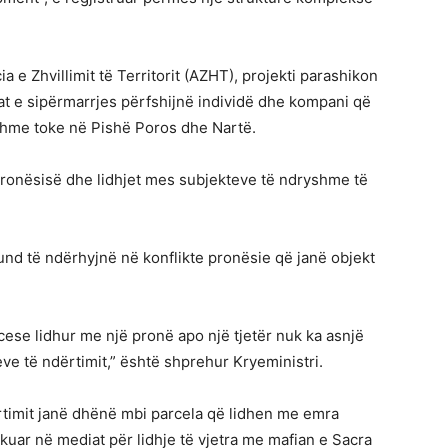
e Zhvillimit të Territorit (AZHT), projekti parashikon
t e sipërmarrjes përfshijnë individë dhe kompani që
shme toke në Pishë Poros dhe Nartë.
pronësisë dhe lidhjet mes subjekteve të ndryshme të
und të ndërhyjnë në konflikte pronësie që janë objekt
ese lidhur me një pronë apo një tjetër nuk ka asnjë
jeve të ndërtimit,” është shprehur Kryeministri.
rtimit janë dhënë mbi parcela që lidhen me emra
kuar në mediat për lidhje të vjetra me mafian e Sacra