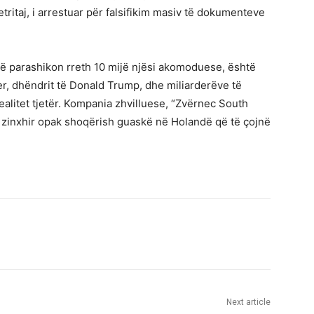
tritaj, i arrestuar për falsifikim masiv të dokumenteve
 që parashikon rreth 10 mijë njësi akomoduese, është
er, dhëndrit të Donald Trump, dhe miliarderëve të
realitet tjetër. Kompania zhvilluese, “Zvërnec South
ë zinxhir opak shoqërish guaskë në Holandë që të çojnë
Next article