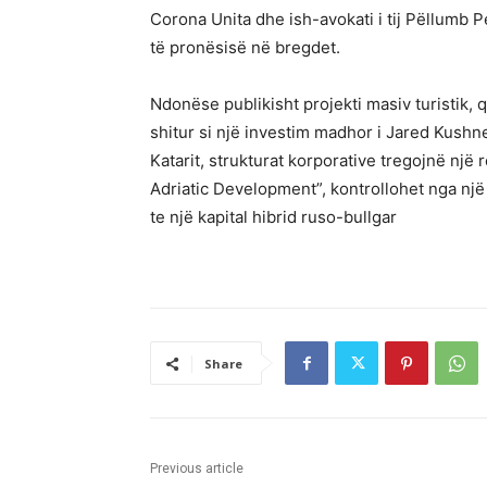
Corona Unita dhe ish-avokati i tij Pëllumb Pe
të pronësisë në bregdet.
Ndonëse publikisht projekti masiv turistik,
shitur si një investim madhor i Jared Kushn
Katarit, strukturat korporative tregojnë një 
Adriatic Development”, kontrollohet nga nj
te një kapital hibrid ruso-bullgar
Share
Previous article