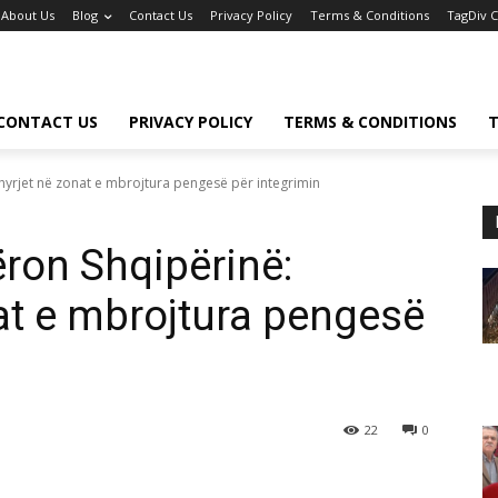
About Us
Blog
Contact Us
Privacy Policy
Terms & Conditions
TagDiv 
CONTACT US
PRIVACY POLICY
TERMS & CONDITIONS
T
hyrjet në zonat e mbrojtura pengesë për integrimin
ëron Shqipërinë:
at e mbrojtura pengesë
22
0