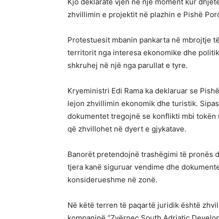
Kjo deklaratë vjen në një moment kur dhjet
zhvillimin e projektit në plazhin e Pishë Po
Protestuesit mbanin pankarta në mbrojtje të
territorit nga interesa ekonomike dhe politik
shkruhej në një nga parullat e tyre.
Kryeministri Edi Rama ka deklaruar se Pishë
lejon zhvillimin ekonomik dhe turistik. Sipas 
dokumentet tregojnë se konflikti mbi tokë
që zhvillohet në dyert e gjykatave.
Banorët pretendojnë trashëgimi të pronës dh
tjera kanë siguruar vendime dhe dokumente 
konsiderueshme në zonë.
Në këtë terren të paqartë juridik është zhvill
kompaninë “Zvërnec South Adriatic Develop