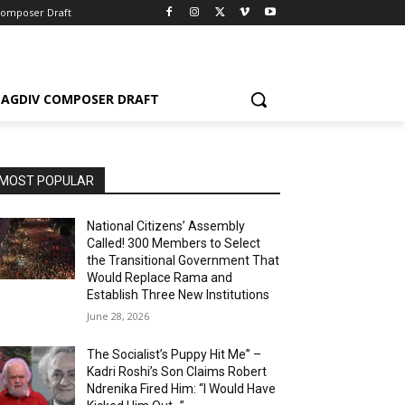
Composer Draft
AGDIV COMPOSER DRAFT
MOST POPULAR
National Citizens’ Assembly
Called! 300 Members to Select
the Transitional Government That
Would Replace Rama and
Establish Three New Institutions
June 28, 2026
The Socialist’s Puppy Hit Me” –
Kadri Roshi’s Son Claims Robert
Ndrenika Fired Him: “I Would Have