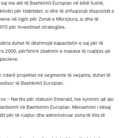
 e saj me atë të Bashkimit Europian në këtë fushë,
ivën për Habitatet, si dhe të shfuqizojë dispozitat e
ve në ligjin për Zonat e Mbrojtura, si dhe të
2015 për investimet strategjike.
ipëria duhet të dëshmojë kapacitetin e saj për të
a 2000, përfshirë zbatimin e masave të ruajtjes që
specieve.
 i ndarë projektet në segmente të veçanta, duhet të
edisor të Bashkimit Europian.
os – Nartës për statusin Emerald, me synimin që ajo
ëtarësimit në Bashkimin Europian. Menaxhimi i kësaj
it për të ruajtur dhe administruar zona të tilla të