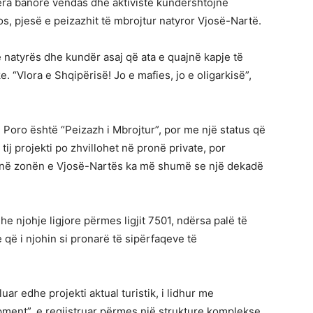
ëra banorë vendas dhe aktivistë kundërshtojnë
ros, pjesë e peizazhit të mbrojtur natyror Vjosë-Nartë.
 natyrës dhe kundër asaj që ata e quajnë kapje të
e. “Vlora e Shqipërisë! Jo e mafies, jo e oligarkisë”,
 Poro është “Peizazh i Mbrojtur”, por me një status që
tij projekti po zhvillohet në pronë private, por
n në zonën e Vjosë-Nartës ka më shumë se një dekadë
e njohje ligjore përmes ligjit 7501, ndërsa palë të
që i njohin si pronarë të sipërfaqeve të
uar edhe projekti aktual turistik, i lidhur me
ment”, e regjistruar përmes një strukture komplekse