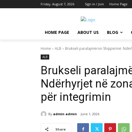
Friday, August 7, 2026
Sign in / Join
Home Page
HOME PAGE
ABOUT US
BLOG
Home
ALB
Brukseli paralajmëron Shqipërinë: Ndër
ALB
Brukseli paralajm
Ndërhyrjet në zon
për integrimin
By
admin admin
June 1, 2026
Share