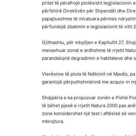
pritet të përafrojë plotësisht legjislacionin
përfshirë Direktivën për Shpendët dhe Direkt
papajtueshme të miratuara përmes ndryshime
përfundojë zbatimin e legjislacionit të vitit 
Gjithashtu, për mbylljen e Kapitullit 27, Shq
menaxhuar zonat e ardhshme të rrjetit Natur
parandalojnë degradimin e habitateve dhe 
Vlerësime të plota të Ndikimit në Mjedis, pa
garantojë përputhshmërinë me acquis-in mj
Shqipëria e ka propozuar zonën e Pishë Por
të bëhet pjesë e rrjetit Natura 2000 pas an
zone konsiderohet një test i aftësisë së vend
mbrojtura.