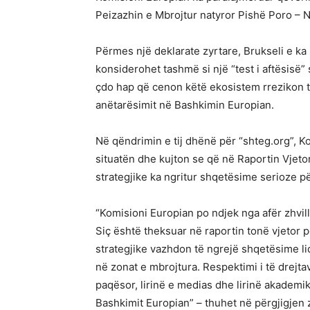
Peizazhin e Mbrojtur natyror Pishë Poro – N
Përmes një deklarate zyrtare, Brukseli e ka
konsiderohet tashmë si një “test i aftësisë”
çdo hap që cenon këtë ekosistem rrezikon të
anëtarësimit në Bashkimin Europian.
Në qëndrimin e tij dhënë për “shteg.org”, K
situatën dhe kujton se që në Raportin Vjetor t
strategjike ka ngritur shqetësime serioze p
“Komisioni Europian po ndjek nga afër zhvil
Siç është theksuar në raportin tonë vjetor për
strategjike vazhdon të ngrejë shqetësime 
në zonat e mbrojtura. Respektimi i të drejta
paqësor, lirinë e medias dhe lirinë akademi
Bashkimit Europian” – thuhet në përgjigjen z