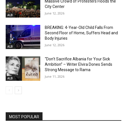
Massive Crowd of Protesters Floods the
City Center
June 12, 2026
ALB
BREAKING: 4-Year-Old Child Falls From
Second Floor of Home, Suffers Head and
Body Injuries
June 12, 2026
ALB
“Don’t Sacrifice Albania for Your Sick
Ambition” – Writer Elvira Dones Sends
Strong Message to Rama
June 11, 2026
ALB
MOST POPULAR