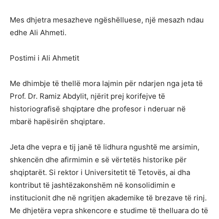
Mes dhjetra mesazheve ngëshëlluese, një mesazh ndau
edhe Ali Ahmeti.
Postimi i Ali Ahmetit
Me dhimbje të thellë mora lajmin për ndarjen nga jeta të
Prof. Dr. Ramiz Abdylit, njërit prej korifejve të
historiografisë shqiptare dhe profesor i nderuar në
mbarë hapësirën shqiptare.
Jeta dhe vepra e tij janë të lidhura ngushtë me arsimin,
shkencën dhe afirmimin e së vërtetës historike për
shqiptarët. Si rektor i Universitetit të Tetovës, ai dha
kontribut të jashtëzakonshëm në konsolidimin e
institucionit dhe në ngritjen akademike të brezave të rinj.
Me dhjetëra vepra shkencore e studime të thelluara do të