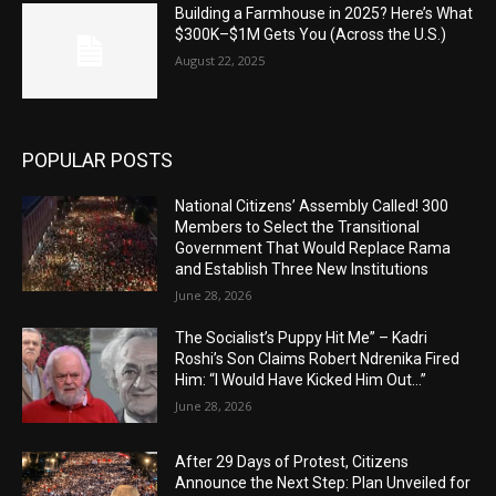
Building a Farmhouse in 2025? Here’s What
$300K–$1M Gets You (Across the U.S.)
August 22, 2025
POPULAR POSTS
National Citizens’ Assembly Called! 300
Members to Select the Transitional
Government That Would Replace Rama
and Establish Three New Institutions
June 28, 2026
The Socialist’s Puppy Hit Me” – Kadri
Roshi’s Son Claims Robert Ndrenika Fired
Him: “I Would Have Kicked Him Out…”
June 28, 2026
After 29 Days of Protest, Citizens
Announce the Next Step: Plan Unveiled for