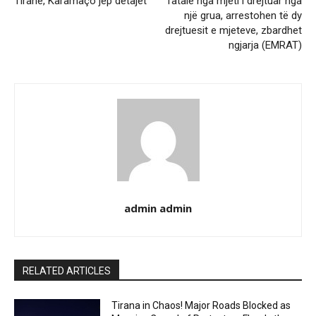
Tiranë, Karamaço jep detajet
fatale nga mjeti i drejtuar nga
një grua, arrestohen të dy
drejtuesit e mjeteve, zbardhet
ngjarja (EMRAT)
admin admin
RELATED ARTICLES
Tirana in Chaos! Major Roads Blocked as