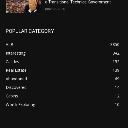
a Transitional Technical Government
June 28, 2026
POPULAR CATEGORY
ALB
3850
Interesting
342
Castles
152
Real Estate
139
Abandoned
69
Discovered
14
Cabins
12
Worth Exploring
10