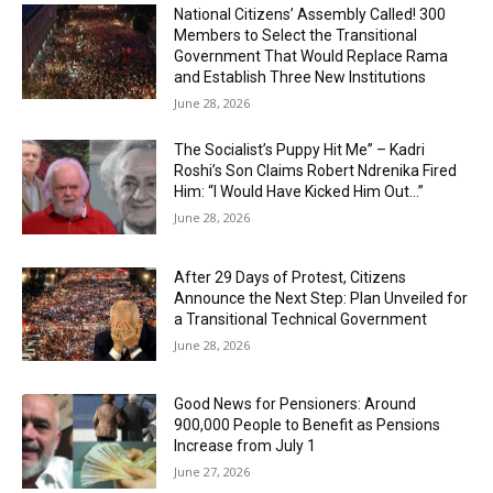
National Citizens’ Assembly Called! 300
Members to Select the Transitional
Government That Would Replace Rama
and Establish Three New Institutions
June 28, 2026
The Socialist’s Puppy Hit Me” – Kadri
Roshi’s Son Claims Robert Ndrenika Fired
Him: “I Would Have Kicked Him Out…”
June 28, 2026
After 29 Days of Protest, Citizens
Announce the Next Step: Plan Unveiled for
a Transitional Technical Government
June 28, 2026
Good News for Pensioners: Around
900,000 People to Benefit as Pensions
Increase from July 1
June 27, 2026