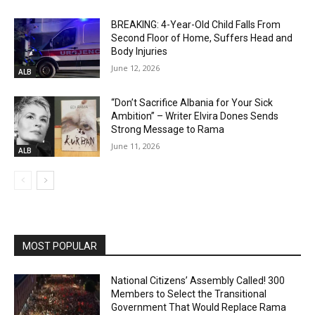
BREAKING: 4-Year-Old Child Falls From
Second Floor of Home, Suffers Head and
Body Injuries
June 12, 2026
ALB
“Don’t Sacrifice Albania for Your Sick
Ambition” – Writer Elvira Dones Sends
Strong Message to Rama
June 11, 2026
ALB
MOST POPULAR
National Citizens’ Assembly Called! 300
Members to Select the Transitional
Government That Would Replace Rama