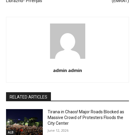
Librazhd- Prrenjas
(EMRAT)
admin admin
RELATED ARTICLES
Tirana in Chaos! Major Roads Blocked as
Massive Crowd of Protesters Floods the
City Center
June 12, 2026
ALB