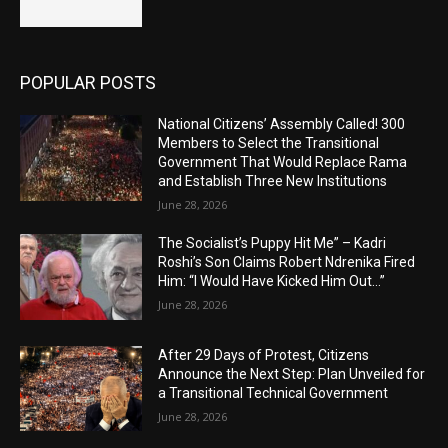
POPULAR POSTS
National Citizens’ Assembly Called! 300
Members to Select the Transitional
Government That Would Replace Rama
and Establish Three New Institutions
June 28, 2026
The Socialist’s Puppy Hit Me” – Kadri
Roshi’s Son Claims Robert Ndrenika Fired
Him: “I Would Have Kicked Him Out…”
June 28, 2026
After 29 Days of Protest, Citizens
Announce the Next Step: Plan Unveiled for
a Transitional Technical Government
June 28, 2026