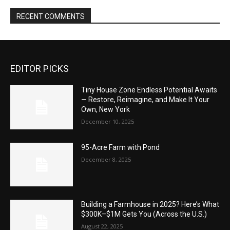
RECENT COMMENTS
EDITOR PICKS
Tiny House Zone Endless Potential Awaits
— Restore, Reimagine, and Make It Your
Own, New York
December 10, 2025
95-Acre Farm with Pond
December 8, 2025
Building a Farmhouse in 2025? Here’s What
$300K–$1M Gets You (Across the U.S.)
August 22, 2025