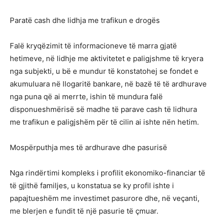
Paratë cash dhe lidhja me trafikun e drogës
Falë kryqëzimit të informacioneve të marra gjatë
hetimeve, në lidhje me aktivitetet e paligjshme të kryera
nga subjekti, u bë e mundur të konstatohej se fondet e
akumuluara në llogaritë bankare, në bazë të të ardhurave
nga puna që ai merrte, ishin të mundura falë
disponueshmërisë së madhe të parave cash të lidhura
me trafikun e paligjshëm për të cilin ai ishte nën hetim.
Mospërputhja mes të ardhurave dhe pasurisë
Nga rindërtimi kompleks i profilit ekonomiko-financiar të
të gjithë familjes, u konstatua se ky profil ishte i
papajtueshëm me investimet pasurore dhe, në veçanti,
me blerjen e fundit të një pasurie të çmuar.