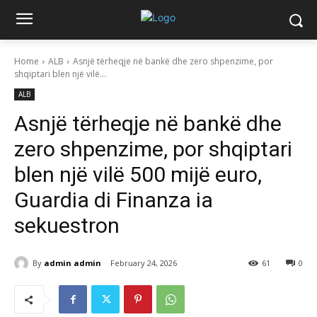
Home
ALB
Asnjë tërheqje në bankë dhe zero shpenzime, por
shqiptari blen një vilë...
ALB
Asnjë tërheqje në bankë dhe
zero shpenzime, por shqiptari
blen një vilë 500 mijë euro,
Guardia di Finanza ia
sekuestron
By
admin admin
February 24, 2026
61
0