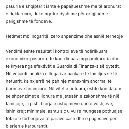
pasuria e shqiptarit ishte e papajtueshme me të ardhurat
e deklaruara, duke ngritur dyshime për origjinën e
paligjshme të fondeve.
Hetimet mbi llogaritë: zero shpenzime dhe asnjë tërheqje
Vendimi është rezultat i kontrolleve të ndërlikuara
ekonomiko-pasurore të koordinuara nga prokuroria dhe
të kryera nga efektivët e Guardia di Finanza-s së qytetit.
Në veçanti, analiza e llogarive bankare të familjes së të
hetuarit, ka nxjerrë në pah një menaxhim anormal të
burimeve financiare. Në vitet e hetuara, është konstatuar
se shpenzimet e lidhura me jetesën e zakonshme të një
familjeje, si p.sh. blerja e ushqimeve dhe e veshjeve,
ishin krejt minimale, ashtu siç u vu re mungesa pothuajse
totale e tërheqjeve të parave cash dhe e pagesave për
blerjen e karburantit.