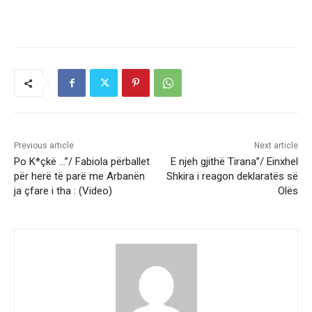
Previous article
Next article
Po K*çkë …”/ Fabiola përballet
E njeh gjithë Tirana”/ Einxhel
për herë të parë me Arbanën
Shkira i reagon deklaratës së
ja çfare i tha : (Video)
Olës