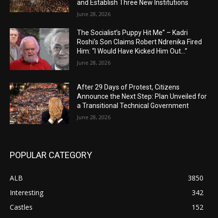
and Establish Three New Institutions
June 28, 2026
The Socialist’s Puppy Hit Me” – Kadri
Roshi’s Son Claims Robert Ndrenika Fired
Him: “I Would Have Kicked Him Out…”
June 28, 2026
After 29 Days of Protest, Citizens
Announce the Next Step: Plan Unveiled for
a Transitional Technical Government
June 28, 2026
POPULAR CATEGORY
ALB
3850
Interesting
342
Castles
152