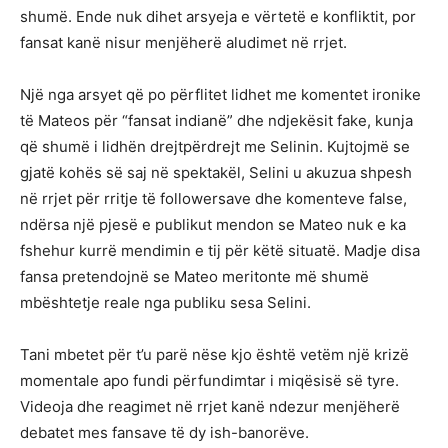
shumë. Ende nuk dihet arsyeja e vërtetë e konfliktit, por
fansat kanë nisur menjëherë aludimet në rrjet.
Një nga arsyet që po përflitet lidhet me komentet ironike
të Mateos për “fansat indianë” dhe ndjekësit fake, kunja
që shumë i lidhën drejtpërdrejt me Selinin. Kujtojmë se
gjatë kohës së saj në spektakël, Selini u akuzua shpesh
në rrjet për rritje të followersave dhe komenteve false,
ndërsa një pjesë e publikut mendon se Mateo nuk e ka
fshehur kurrë mendimin e tij për këtë situatë. Madje disa
fansa pretendojnë se Mateo meritonte më shumë
mbështetje reale nga publiku sesa Selini.
Tani mbetet për t’u parë nëse kjo është vetëm një krizë
momentale apo fundi përfundimtar i miqësisë së tyre.
Videoja dhe reagimet në rrjet kanë ndezur menjëherë
debatet mes fansave të dy ish-banorëve.