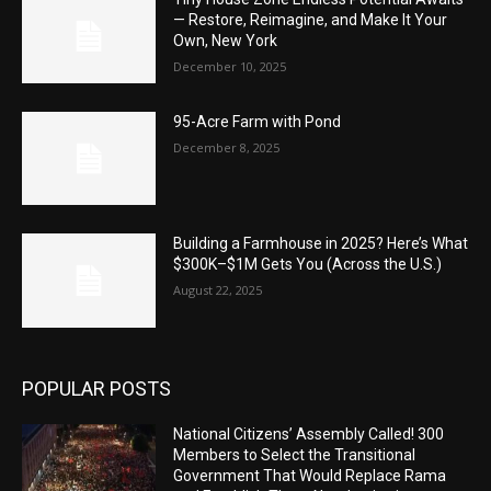
— Restore, Reimagine, and Make It Your
Own, New York
December 10, 2025
95-Acre Farm with Pond
December 8, 2025
Building a Farmhouse in 2025? Here’s What
$300K–$1M Gets You (Across the U.S.)
August 22, 2025
POPULAR POSTS
National Citizens’ Assembly Called! 300
Members to Select the Transitional
Government That Would Replace Rama