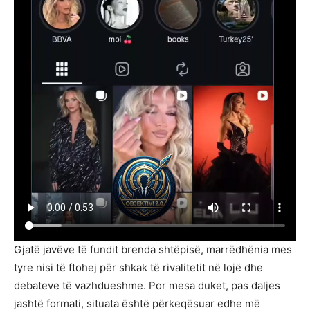
Gjatë javëve të fundit brenda shtëpisë, marrëdhënia mes
tyre nisi të ftohej për shkak të rivalitetit në lojë dhe
debateve të vazhdueshme. Por mesa duket, pas daljes
jashtë formati, situata është përkeqësuar edhe më