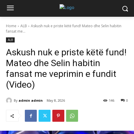
Home
ALB
Askush nuk e priste këtë fund! Mateo dhe Selin habitin
fansat me...
ALB
Askush nuk e priste këtë fund!
Mateo dhe Selin habitin
fansat me veprimin e fundit
(Video)
By
admin admin
May 8, 2026
146
0