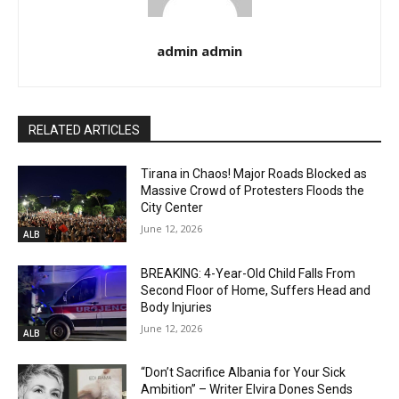
admin admin
RELATED ARTICLES
Tirana in Chaos! Major Roads Blocked as
Massive Crowd of Protesters Floods the
City Center
June 12, 2026
ALB
BREAKING: 4-Year-Old Child Falls From
Second Floor of Home, Suffers Head and
Body Injuries
June 12, 2026
ALB
“Don’t Sacrifice Albania for Your Sick
Ambition” – Writer Elvira Dones Sends