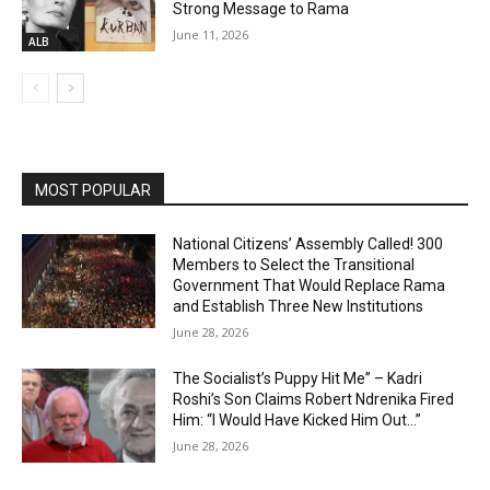
Strong Message to Rama
June 11, 2026
ALB
MOST POPULAR
National Citizens’ Assembly Called! 300
Members to Select the Transitional
Government That Would Replace Rama
and Establish Three New Institutions
June 28, 2026
The Socialist’s Puppy Hit Me” – Kadri
Roshi’s Son Claims Robert Ndrenika Fired
Him: “I Would Have Kicked Him Out…”
June 28, 2026