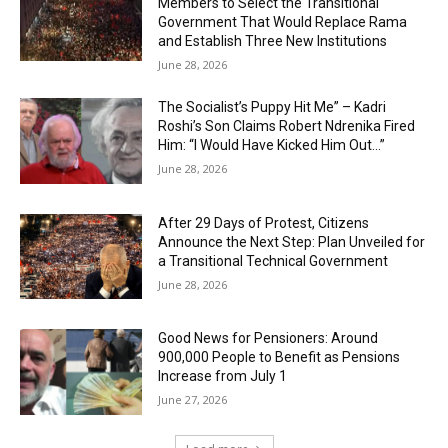
Members to Select the Transitional
Government That Would Replace Rama
and Establish Three New Institutions
June 28, 2026
The Socialist’s Puppy Hit Me” – Kadri
Roshi’s Son Claims Robert Ndrenika Fired
Him: “I Would Have Kicked Him Out…”
June 28, 2026
After 29 Days of Protest, Citizens
Announce the Next Step: Plan Unveiled for
a Transitional Technical Government
June 28, 2026
Good News for Pensioners: Around
900,000 People to Benefit as Pensions
Increase from July 1
June 27, 2026