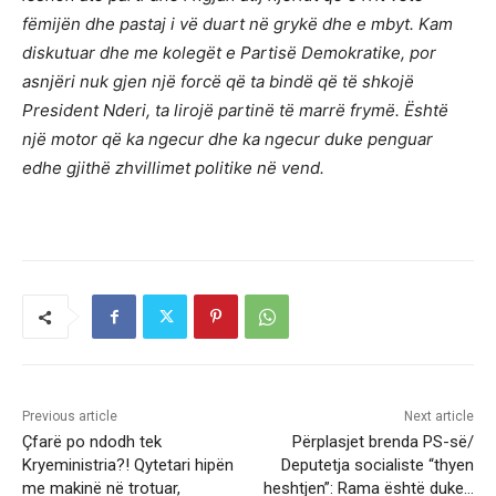
fëmijën dhe pastaj i vë duart në grykë dhe e mbyt.
Kam
diskutuar dhe me kolegët e Partisë Demokratike, por
asnjëri nuk gjen një forcë që ta bindë që të shkojë
President Nderi, ta lirojë partinë të marrë frymë. Është
një motor që ka ngecur dhe ka ngecur duke penguar
edhe gjithë zhvillimet politike në vend.
Previous article
Next article
Çfarë po ndodh tek
Përplasjet brenda PS-së/
Kryeministria?! Qytetari hipën
Deputetja socialiste “thyen
me makinë në trotuar,
heshtjen”: Rama është duke…