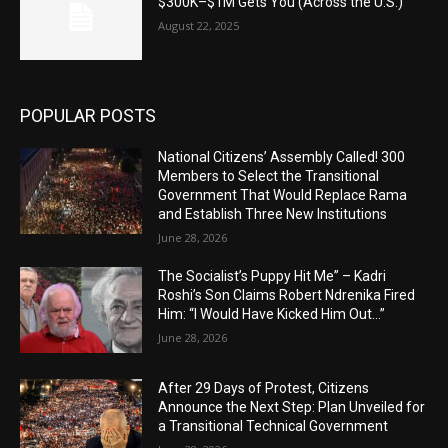
$300K–$1M Gets You (Across the U.S.)
August 22, 2025
POPULAR POSTS
National Citizens’ Assembly Called! 300
Members to Select the Transitional
Government That Would Replace Rama
and Establish Three New Institutions
June 28, 2026
The Socialist’s Puppy Hit Me” – Kadri
Roshi’s Son Claims Robert Ndrenika Fired
Him: “I Would Have Kicked Him Out…”
June 28, 2026
After 29 Days of Protest, Citizens
Announce the Next Step: Plan Unveiled for
a Transitional Technical Government