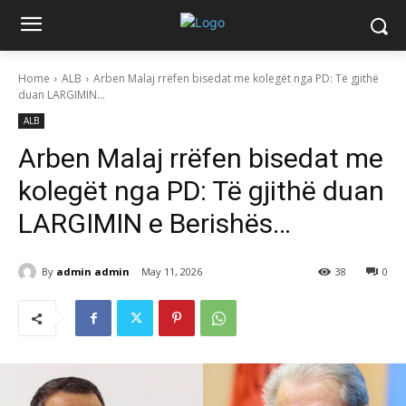
Home
ALB
Arben Malaj rrëfen bisedat me kolegët nga PD: Të gjithë
duan LARGIMIN...
ALB
Arben Malaj rrëfen bisedat me
kolegët nga PD: Të gjithë duan
LARGIMIN e Berishës…
By
admin admin
May 11, 2026
38
0