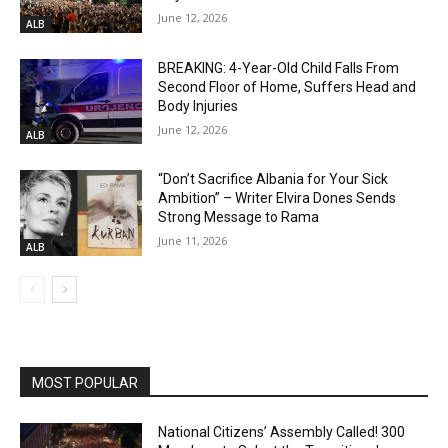
June 12, 2026
ALB
BREAKING: 4-Year-Old Child Falls From
Second Floor of Home, Suffers Head and
Body Injuries
June 12, 2026
ALB
“Don’t Sacrifice Albania for Your Sick
Ambition” – Writer Elvira Dones Sends
Strong Message to Rama
June 11, 2026
ALB
MOST POPULAR
National Citizens’ Assembly Called! 300