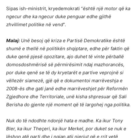
Sipas ish-ministrit, kryedemokrati “
është një motor që ka
ngecur dhe ka ngecur duke penguar edhe gjithë
zhvillimet politike në vend
”.
Malaj:
Unë besoj që kriza e Partisë Demokratike është
shumë e thellë në politikën shqiptare, edhe për faktin që
duke qenë pjesë opozitare, ajo duhet të vinte përballë
domosdoshmërisë së përmirësimit ndaj mazhorancës,
por duke qenë se të dy kryetarët e partive veprojnë si
vëllezër siamezë, gjë që e dokumentoi marrëveshja e
2008-ës dhe gati janë edhe marrëveshjet për Reformën
Zgjedhore dhe Territoriale, unë kisha shpresuar që Sali
Berisha do gjente një moment që të largohej nga politika.
Nuk do të ndodhte ndonjë hata e madhe. Ka ikur Tony
Bler, ka ikur Theçeri, ka ikur Merkel, por duket se nuk e
lëshon atë parti dhe i ngjan atij njeriut që e rrit vetë