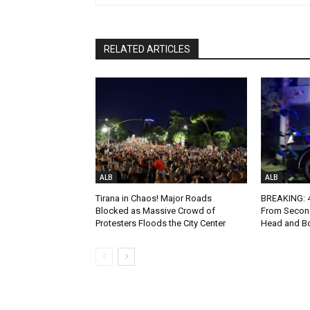
RELATED ARTICLES
ALB
ALB
Tirana in Chaos! Major Roads
BREAKING: 4-
Blocked as Massive Crowd of
From Second
Protesters Floods the City Center
Head and Bo