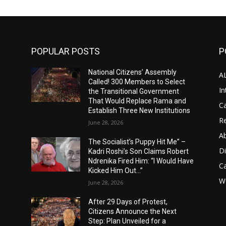
POPULAR POSTS
P
National Citizens’ Assembly
A
Called! 300 Members to Select
In
the Transitional Government
That Would Replace Rama and
Ca
Establish Three New Institutions
Re
June 28, 2026
A
The Socialist’s Puppy Hit Me” –
D
Kadri Roshi’s Son Claims Robert
Ndrenika Fired Him: “I Would Have
C
Kicked Him Out…”
Wo
June 28, 2026
After 29 Days of Protest,
Citizens Announce the Next
Step: Plan Unveiled for a