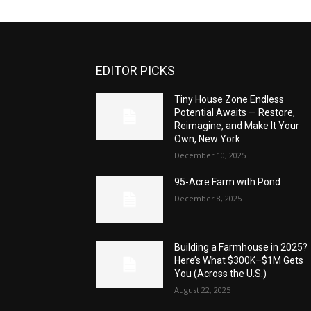
EDITOR PICKS
Tiny House Zone Endless
Potential Awaits — Restore,
Reimagine, and Make It Your
Own, New York
December 10, 2025
95-Acre Farm with Pond
December 8, 2025
Building a Farmhouse in 2025?
Here’s What $300K–$1M Gets
You (Across the U.S.)
August 22, 2025