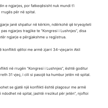
n e ngjarjes, por fatkeqësisht nuk mundi t’i
 rrugës për në spital.
ngjarje janë shpallur në kërkim, ndërkohë që kryeqyteti
pas ngjarjes tragjike te “Kongresi i Lushnjes”, disa
tër ngjarje e përgjakshme u regjistrua.
ë konflikti qëlloi me armë zjarri 34-vjeçarin Akil
flikti në rrugën “Kongresi i Lushnjes”, është goditur
reth 31 vjeç, i cili si pasojë ka humbur jetën në spital.
ohet se gjatë një konflikti është plagosur me armë
li ndodhet në spital, jashtë rrezikut për jetën”, njoftoi