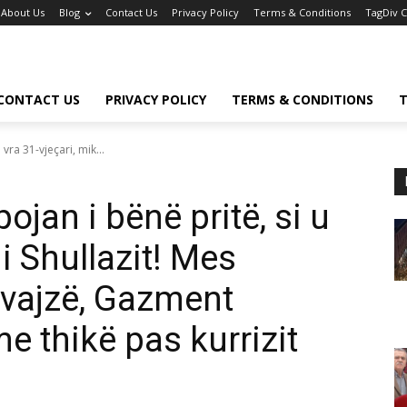
About Us
Blog
Contact Us
Privacy Policy
Terms & Conditions
TagDiv 
CONTACT US
PRIVACY POLICY
TERMS & CONDITIONS
T
 vra 31-vjeçari, mik...
pojan i bënë pritë, si u
 i Shullazit! Mes
 vajzë, Gazment
e thikë pas kurrizit