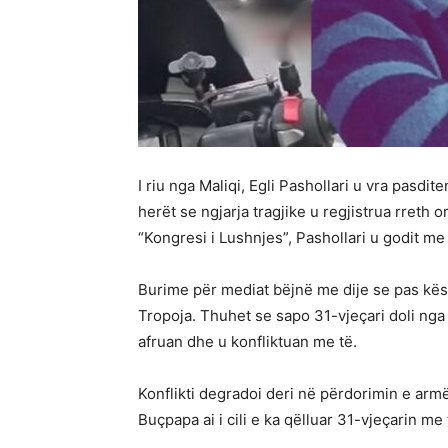
I riu nga Maliqi, Egli Pashollari u vra pasdit
herët se ngjarja tragjike u regjistrua rreth 
“Kongresi i Lushnjes”, Pashollari u godit me 
Burime për mediat bëjnë me dije se pas kësa
Tropoja. Thuhet se sapo 31-vjeçari doli nga a
afruan dhe u konfliktuan me të.
Konflikti degradoi deri në përdorimin e ar
Buçpapa ai i cili e ka qëlluar 31-vjeçarin me