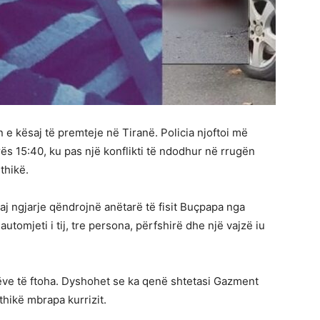
en e kësaj të premteje në Tiranë. Policia njoftoi më
orës 15:40, ku pas një konflikti të ndodhur në rrugën
thikë.
j ngjarje qëndrojnë anëtarë të fisit Buçpapa nga
utomjeti i tij, tre persona, përfshirë dhe një vajzë iu
mëve të ftoha. Dyshohet se ka qenë shtetasi Gazment
 thikë mbrapa kurrizit.