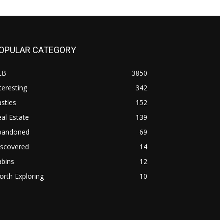
OPULAR CATEGORY
LB
3850
teresting
342
stles
152
al Estate
139
bandoned
69
iscovered
14
abins
12
rth Exploring
10