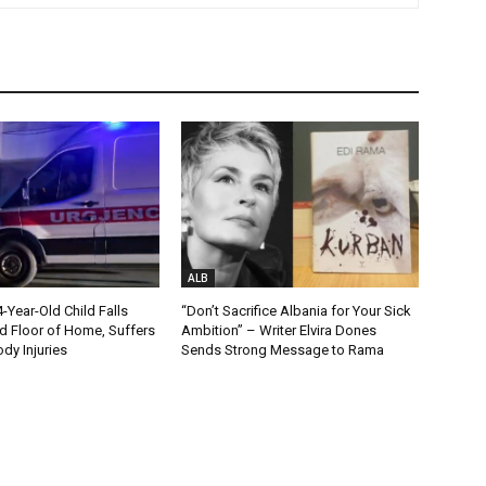
ALB
Year-Old Child Falls
“Don’t Sacrifice Albania for Your Sick
 Floor of Home, Suffers
Ambition” – Writer Elvira Dones
dy Injuries
Sends Strong Message to Rama