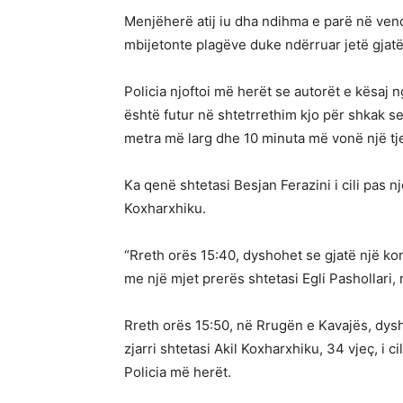
Menjëherë atij iu dha ndihma e parë në vendi
mbijetonte plagëve duke ndërruar jetë gjatë
Policia njoftoi më herët se autorët e kësaj 
është futur në shtetrrethim kjo për shkak se 
metra më larg dhe 10 minuta më vonë një tje
Ka qenë shtetasi Besjan Ferazini i cili pas nj
Koxharxhiku.
“Rreth orës 15:40, dyshohet se gjatë një kon
me një mjet prerës shtetasi Egli Pashollari, r
Rreth orës 15:50, në Rrugën e Kavajës, dysh
zjarri shtetasi Akil Koxharxhiku, 34 vjeç, i ci
Policia më herët.