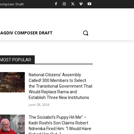
Composer Draft
AGDIV COMPOSER DRAFT
MOST POPULAR
National Citizens’ Assembly
Called! 300 Members to Select
the Transitional Government That
Would Replace Rama and
Establish Three New Institutions
June 28, 2026
The Socialist’s Puppy Hit Me” –
Kadri Roshi’s Son Claims Robert
Ndrenika Fired Him: “I Would Have