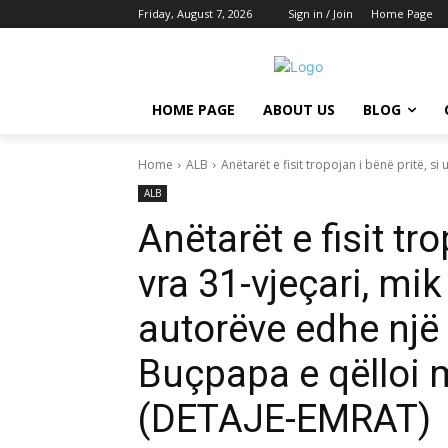
Friday, August 7, 2026
Sign in / Join
Home Page
HOME PAGE
ABOUT US
BLOG
Home
ALB
Anëtarët e fisit tropojan i bënë pritë, si u
ALB
Anëtarët e fisit tro
vra 31-vjeçari, mik
autorëve edhe një
Buçpapa e qëlloi m
(DETAJE-EMRAT)