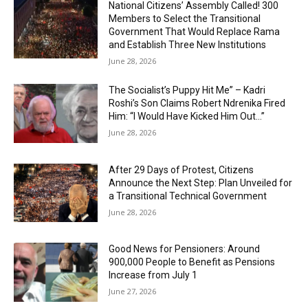
National Citizens’ Assembly Called! 300
Members to Select the Transitional
Government That Would Replace Rama
and Establish Three New Institutions
June 28, 2026
The Socialist’s Puppy Hit Me” – Kadri
Roshi’s Son Claims Robert Ndrenika Fired
Him: “I Would Have Kicked Him Out…”
June 28, 2026
After 29 Days of Protest, Citizens
Announce the Next Step: Plan Unveiled for
a Transitional Technical Government
June 28, 2026
Good News for Pensioners: Around
900,000 People to Benefit as Pensions
Increase from July 1
June 27, 2026