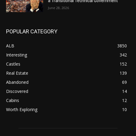
a Transitional Technical Government
June 28, 2026
POPULAR CATEGORY
ALB
3850
Interesting
342
Castles
152
Real Estate
139
Abandoned
69
Discovered
14
Cabins
12
Worth Exploring
10