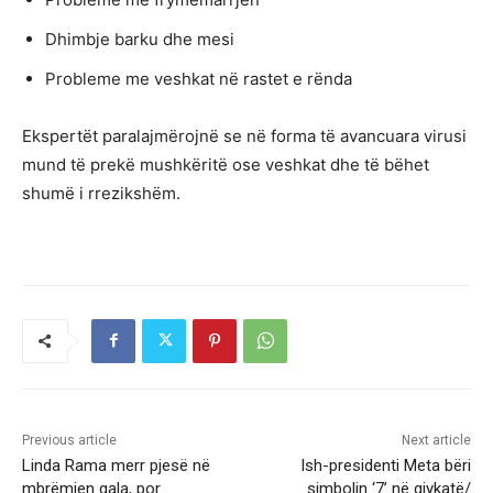
Dhimbje barku dhe mesi
Probleme me veshkat në rastet e rënda
Ekspertët paralajmërojnë se në forma të avancuara virusi
mund të prekë mushkëritë ose veshkat dhe të bëhet
shumë i rrezikshëm.
Previous article
Next article
Linda Rama merr pjesë në
Ish-presidenti Meta bëri
mbrëmjen gala, por
simbolin ‘7’ në gjykatë/