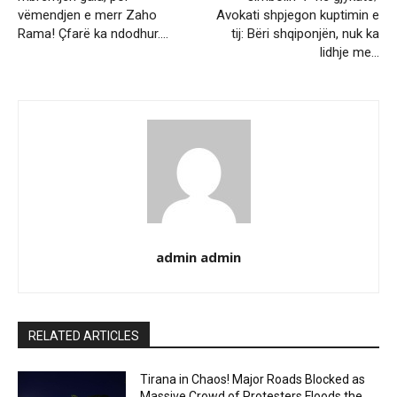
vëmendjen e merr Zaho
Avokati shpjegon kuptimin e
Rama! Çfarë ka ndodhur….
tij: Bëri shqiponjën, nuk ka
lidhje me…
admin admin
RELATED ARTICLES
Tirana in Chaos! Major Roads Blocked as
Massive Crowd of Protesters Floods the