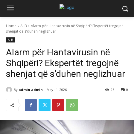
Home
ALB
Alarm për Hantavirusin në Shqipëri? Ekspertët tregojnë
shenjat që s’duhen neglizhuar
ALB
Alarm për Hantavirusin në
Shqipëri? Ekspertët tregojnë
shenjat që s’duhen neglizhuar
By
admin admin
May 11, 2026
96
0