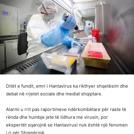
Ditët e fundit, emri i Hantavirus ka rikthyer shqetësim dhe
debat në rrjetet sociale dhe mediat shqiptare.
Alarmi u rrit pas raportimeve ndërkombëtare për raste të
rënda dhe humbje jete të lidhura me virusin, por
ekspertët sqarojnë se Hantavirusi nuk është një fenomen
i ri për Shqipërinë.