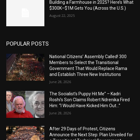
Building a Farmhouse in 2025? Here’s What
$300K–$1M Gets You (Across the U.S.)
August 22, 2025
POPULAR POSTS
National Citizens’ Assembly Called! 300
Members to Select the Transitional
Government That Would Replace Rama
and Establish Three New Institutions
June 28, 2026
The Socialist’s Puppy Hit Me” – Kadri
Roshi’s Son Claims Robert Ndrenika Fired
Him: “I Would Have Kicked Him Out…”
June 28, 2026
After 29 Days of Protest, Citizens
Announce the Next Step: Plan Unveiled for