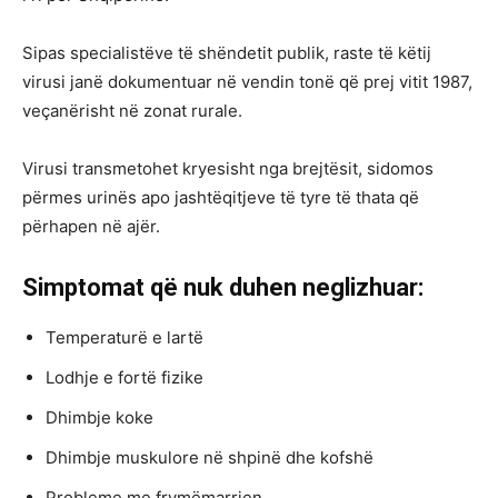
Sipas specialistëve të shëndetit publik, raste të këtij
virusi janë dokumentuar në vendin tonë që prej vitit 1987,
veçanërisht në zonat rurale.
Virusi transmetohet kryesisht nga brejtësit, sidomos
përmes urinës apo jashtëqitjeve të tyre të thata që
përhapen në ajër.
Simptomat që nuk duhen neglizhuar:
Temperaturë e lartë
Lodhje e fortë fizike
Dhimbje koke
Dhimbje muskulore në shpinë dhe kofshë
Probleme me frymëmarrjen