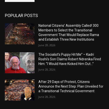
POPULAR POSTS
National Citizens’ Assembly Called! 300
Members to Select the Transitional
Government That Would Replace Rama
and Establish Three New Institutions
June 28, 2026
The Socialist’s Puppy Hit Me” – Kadri
Roshi’s Son Claims Robert Ndrenika Fired
Him: “I Would Have Kicked Him Out…”
June 28, 2026
After 29 Days of Protest, Citizens
Announce the Next Step: Plan Unveiled for
a Transitional Technical Government
June 28, 2026