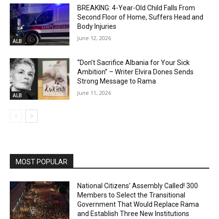
BREAKING: 4-Year-Old Child Falls From
Second Floor of Home, Suffers Head and
Body Injuries
June 12, 2026
ALB
“Don’t Sacrifice Albania for Your Sick
Ambition” – Writer Elvira Dones Sends
Strong Message to Rama
June 11, 2026
ALB
MOST POPULAR
National Citizens’ Assembly Called! 300
Members to Select the Transitional
Government That Would Replace Rama
and Establish Three New Institutions