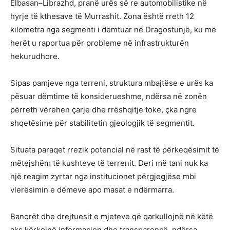
Elbasan–Librazhd, pranë urës së re automobilistike në
hyrje të kthesave të Murrashit. Zona është rreth 12
kilometra nga segmenti i dëmtuar në Dragostunjë, ku më
herët u raportua për probleme në infrastrukturën
hekurudhore.
Sipas pamjeve nga terreni, struktura mbajtëse e urës ka
pësuar dëmtime të konsiderueshme, ndërsa në zonën
përreth vërehen çarje dhe rrëshqitje toke, çka ngre
shqetësime për stabilitetin gjeologjik të segmentit.
Situata paraqet rrezik potencial në rast të përkeqësimit të
mëtejshëm të kushteve të terrenit. Deri më tani nuk ka
një reagim zyrtar nga institucionet përgjegjëse mbi
vlerësimin e dëmeve apo masat e ndërmarra.
Banorët dhe drejtuesit e mjeteve që qarkullojnë në këtë
aks kërkojnë informacion dhe transparencë, ndërsa