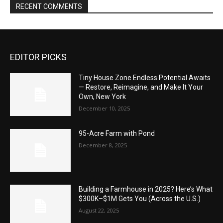
RECENT COMMENTS
EDITOR PICKS
Tiny House Zone Endless Potential Awaits
— Restore, Reimagine, and Make It Your
Own, New York
December 10, 2025
95-Acre Farm with Pond
December 8, 2025
Building a Farmhouse in 2025? Here’s What
$300K–$1M Gets You (Across the U.S.)
August 22, 2025