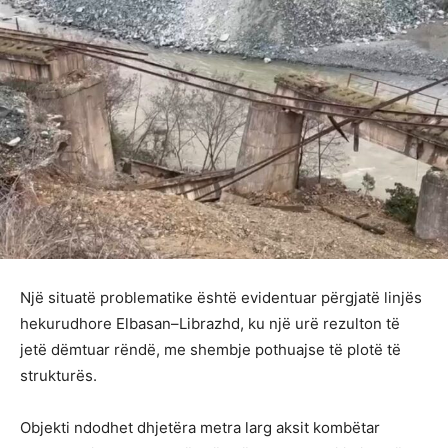
Një situatë problematike është evidentuar përgjatë linjës
hekurudhore Elbasan–Librazhd, ku një urë rezulton të
jetë dëmtuar rëndë, me shembje pothuajse të plotë të
strukturës.
Objekti ndodhet dhjetëra metra larg aksit kombëtar