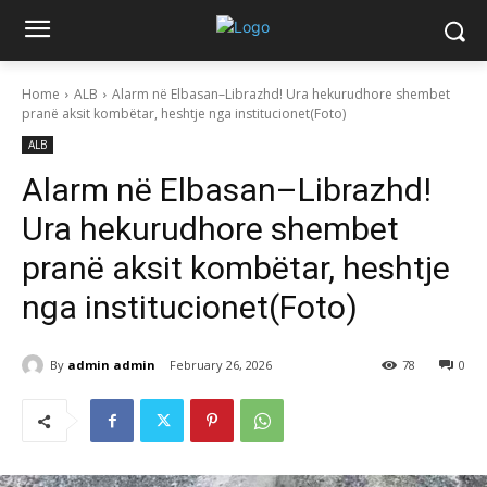
Home
ALB
Alarm në Elbasan–Librazhd! Ura hekurudhore shembet
pranë aksit kombëtar, heshtje nga institucionet(Foto)
ALB
Alarm në Elbasan–Librazhd!
Ura hekurudhore shembet
pranë aksit kombëtar, heshtje
nga institucionet(Foto)
By
admin admin
February 26, 2026
78
0