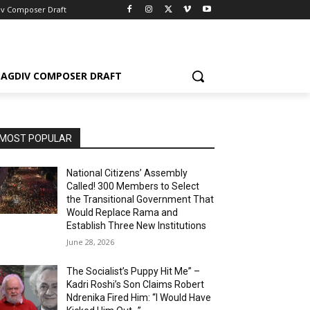
iv Composer Draft
AGDIV COMPOSER DRAFT
MOST POPULAR
National Citizens’ Assembly
Called! 300 Members to Select
the Transitional Government That
Would Replace Rama and
Establish Three New Institutions
June 28, 2026
The Socialist’s Puppy Hit Me” –
Kadri Roshi’s Son Claims Robert
Ndrenika Fired Him: “I Would Have