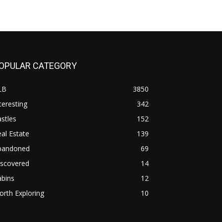
OPULAR CATEGORY
LB
3850
teresting
342
stles
152
al Estate
139
bandoned
69
iscovered
14
abins
12
rth Exploring
10