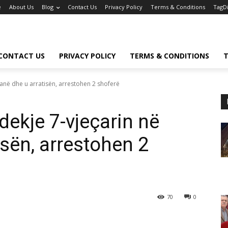
e
About Us
Blog
Contact Us
Privacy Policy
Terms & Conditions
TagD
CONTACT US
PRIVACY POLICY
TERMS & CONDITIONS
T
ranë dhe u arratisën, arrestohen 2 shoferë
dekje 7-vjeçarin në
isën, arrestohen 2
70
0