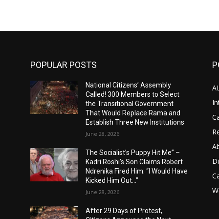
POPULAR POSTS
P
National Citizens’ Assembly
A
Called! 300 Members to Select
In
the Transitional Government
That Would Replace Rama and
Ca
Establish Three New Institutions
Re
June 28, 2026
A
The Socialist’s Puppy Hit Me” –
D
Kadri Roshi’s Son Claims Robert
Ndrenika Fired Him: “I Would Have
C
Kicked Him Out…”
Wo
June 28, 2026
After 29 Days of Protest,