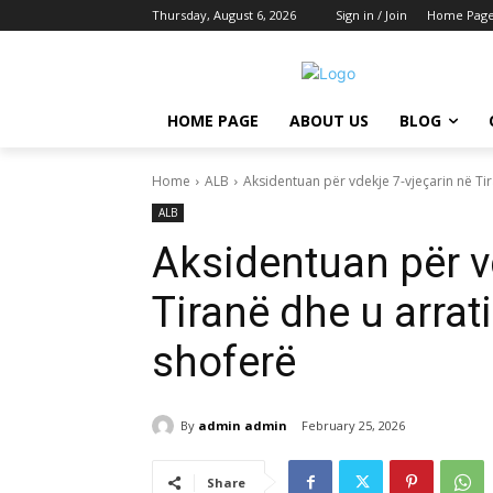
Thursday, August 6, 2026
Sign in / Join
Home Pag
HOME PAGE
ABOUT US
BLOG
Home
ALB
Aksidentuan për vdekje 7-vjeçarin në Ti
ALB
Aksidentuan për v
Tiranë dhe u arrat
shoferë
By
admin admin
February 25, 2026
Share