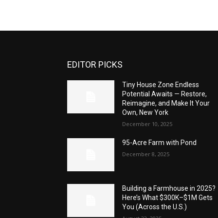
EDITOR PICKS
Tiny House Zone Endless
Potential Awaits — Restore,
Reimagine, and Make It Your
Own, New York
December 10, 2025
95-Acre Farm with Pond
December 8, 2025
Building a Farmhouse in 2025?
Here’s What $300K–$1M Gets
You (Across the U.S.)