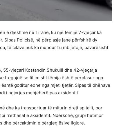
tën e djeshme në Tiranë, ku një fëmijë 7-vjeçar ka
r. Sipas Policisë, në përplasje janë përfshirë dy
da, të cilave nuk ka mundur t’u mbijetojë, pavarësisht
, 55-vjeçari Kostandin Shukulli dhe 42-vjeçarja
e tregojnë se fillimisht fëmija është përplasur nga
 është goditur edhe nga mjeti tjetër. Sipas të dhënave
ndi i ngjarjes menjëherë pas aksidentit.
 dhe ka transportuar të miturin drejt spitalit, por
bi rrethanat e aksidentit. Ndërkohë, grupi hetimor
s dhe përcaktimin e përgjegjësive ligjore.