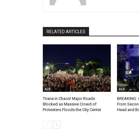
RELATED ARTICLES
ALB
ALB
Tirana in Chaos! Major Roads
BREAKING: 4-
Blocked as Massive Crowd of
From Second
Protesters Floods the City Center
Head and Bo