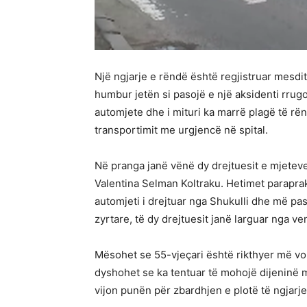
Një ngjarje e rëndë është regjistruar mesdi
humbur jetën si pasojë e një aksidenti rrugo
automjete dhe i mituri ka marrë plagë të rën
transportimit me urgjencë në spital.
Në pranga janë vënë dy drejtuesit e mjeteve
Valentina Selman Koltraku. Hetimet paraprak
automjeti i drejtuar nga Shukulli dhe më pas
zyrtare, të dy drejtuesit janë larguar nga ve
Mësohet se 55-vjeçari është rikthyer më vonë
dyshohet se ka tentuar të mohojë dijeninë m
vijon punën për zbardhjen e plotë të ngjarje