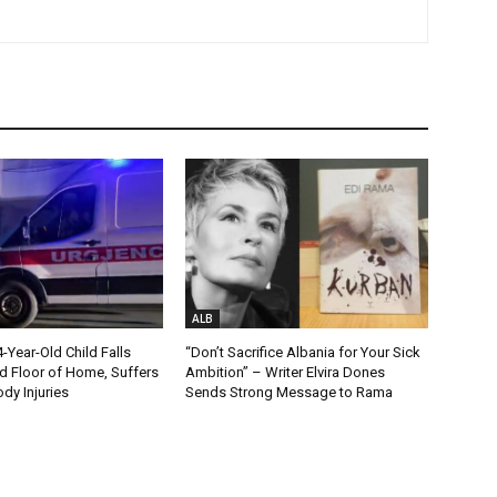
ALB
Year-Old Child Falls
“Don’t Sacrifice Albania for Your Sick
 Floor of Home, Suffers
Ambition” – Writer Elvira Dones
dy Injuries
Sends Strong Message to Rama