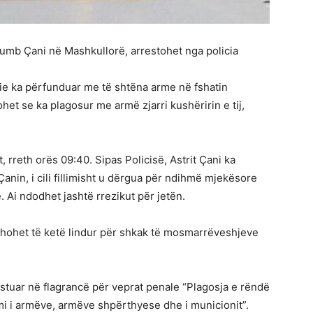
llumb Çani në Mashkullorë, arrestohet nga policia
sie ka përfunduar me të shtëna arme në fshatin
het se ka plagosur me armë zjarri kushëririn e tij,
 rreth orës 09:40. Sipas Policisë, Astrit Çani ka
nin, i cili fillimisht u dërgua për ndihmë mjekësore
 Ai ndodhet jashtë rrezikut për jetën.
yshohet të ketë lindur për shkak të mosmarrëveshjeve
rrestuar në flagrancë për veprat penale “Plagosja e rëndë
mi i armëve, armëve shpërthyese dhe i municionit”.