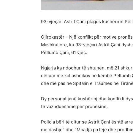
93-vjeçari Astrit Çani plagos kushëririn Pë
Gjirokastër – Një konflikt për motive pronë
Mashkullorë, ku 93-vjeçari Astrit Çani dysho
Pëllumb Çani, 61 vjeç.
Ngjarja ka ndodhur të shtunën, më 21 shkurt,
qëlluar me kallashnikov në këmbë Pëllumb Ça
dhe më pas në Spitalin e Traumës në Tiranë.
Dy personat janë kushërinj dhe konflikti d
të vazhdueshme për pronësinë.
Policia bëri të ditur se Astrit Çani është a
me dashje” dhe “Mbajtja pa leje dhe prodhi