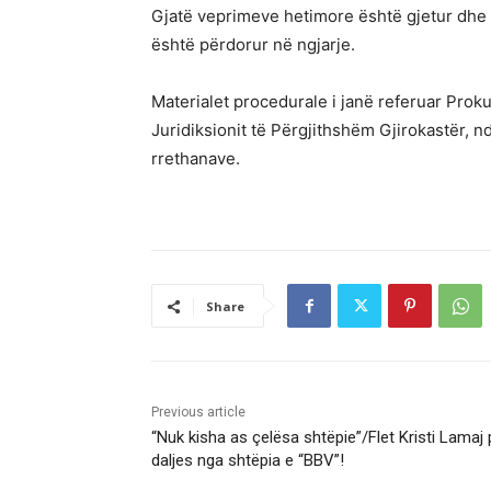
Gjatë veprimeve hetimore është gjetur dhe 
është përdorur në ngjarje.
Materialet procedurale i janë referuar Prok
Juridiksionit të Përgjithshëm Gjirokastër, n
rrethanave.
Share
Previous article
“Nuk kisha as çelësa shtëpie”/Flet Kristi Lamaj
daljes nga shtëpia e “BBV”!