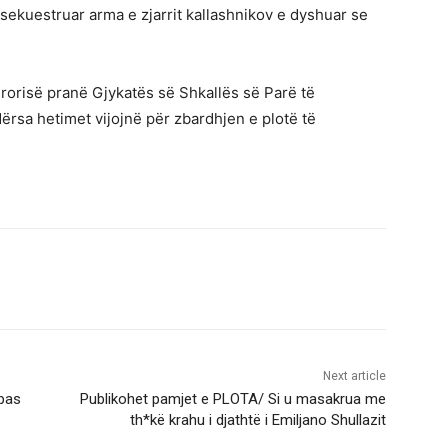
sekuestruar arma e zjarrit kallashnikov e dyshuar se
urorisë pranë Gjykatës së Shkallës së Parë të
dërsa hetimet vijojnë për zbardhjen e plotë të
Next article
 pas
Publikohet pamjet e PLOTA/ Si u masakrua me
th*kë krahu i djathtë i Emiljano Shullazit