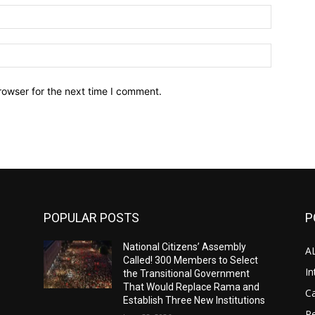
Email:*
Website:
rowser for the next time I comment.
POPULAR POSTS
P
National Citizens’ Assembly
A
Called! 300 Members to Select
In
the Transitional Government
That Would Replace Rama and
Ca
Establish Three New Institutions
Re