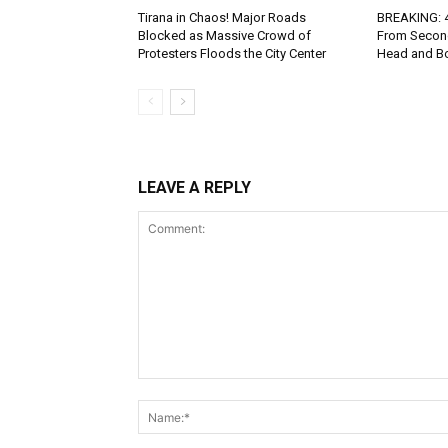
Tirana in Chaos! Major Roads
BREAKING: 4-
Blocked as Massive Crowd of
From Second
Protesters Floods the City Center
Head and Bo
LEAVE A REPLY
Comment: