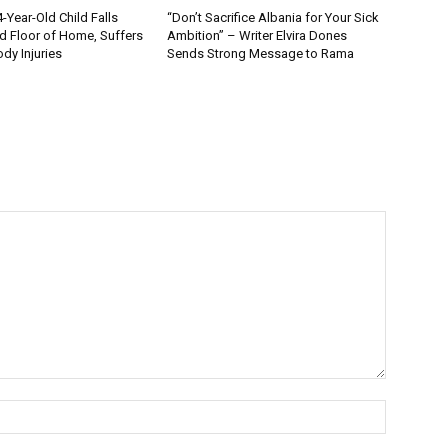
Year-Old Child Falls
“Don’t Sacrifice Albania for Your Sick
 Floor of Home, Suffers
Ambition” – Writer Elvira Dones
dy Injuries
Sends Strong Message to Rama
Name:*