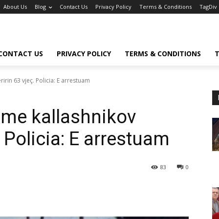
About Us
Blog
Contact Us
Privacy Policy
Terms & Conditions
TagDiv
CONTACT US
PRIVACY POLICY
TERMS & CONDITIONS
T
irin 63 vjeç. Policia: E arrestuam
 me kallashnikov
. Policia: E arrestuam
83
0