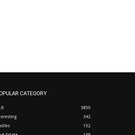
OPULAR CATEGORY
LB
3850
teresting
342
stles
152
al Estate
139