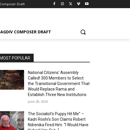
 Composer Draft
AGDIV COMPOSER DRAFT
MOST POPULAR
National Citizens’ Assembly
Called! 300 Members to Select
the Transitional Government That
Would Replace Rama and
Establish Three New Institutions
June 28, 2026
The Socialist’s Puppy Hit Me” –
Kadri Roshi’s Son Claims Robert
Ndrenika Fired Him: “I Would Have