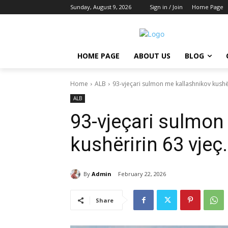
Sunday, August 9, 2026
Sign in / Join
Home Page
HOME PAGE
ABOUT US
BLOG
Home
ALB
93-vjeçari sulmon me kallashnikov kushër
ALB
93-vjeçari sulmon
kushëririn 63 vjeç
By
Admin
February 22, 2026
Share