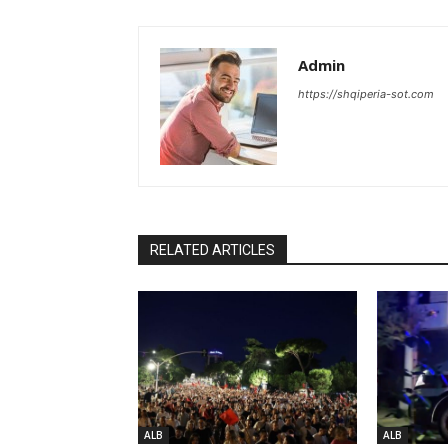
Admin
https://shqiperia-sot.com
RELATED ARTICLES
ALB
ALB