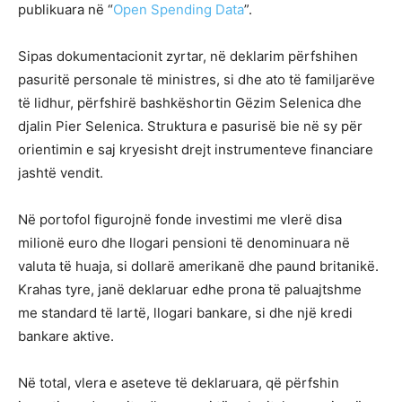
publikuara në “
Open Spending Data
”.
Sipas dokumentacionit zyrtar, në deklarim përfshihen
pasuritë personale të ministres, si dhe ato të familjarëve
të lidhur, përfshirë bashkëshortin Gëzim Selenica dhe
djalin Pier Selenica. Struktura e pasurisë bie në sy për
orientimin e saj kryesisht drejt instrumenteve financiare
jashtë vendit.
Në portofol figurojnë fonde investimi me vlerë disa
milionë euro dhe llogari pensioni të denominuara në
valuta të huaja, si dollarë amerikanë dhe paund britanikë.
Krahas tyre, janë deklaruar edhe prona të paluajtshme
me standard të lartë, llogari bankare, si dhe një kredi
bankare aktive.
Në total, vlera e aseteve të deklaruara, që përfshin