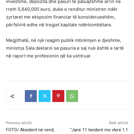
investime, depozita dhe pasuri të paluajtshme arrin në
rreth 5,640,000 euro, duke e renditur ministren ndër
zyrtaret me ekspozim financiar të konsiderueshëm,
përfshirë edhe në tregjet kapitale ndërkombëtare.
Megjithatë, në një reagim publik mbrëmjen e djeshme,
ministrja Sala deklaroi se pasuria e saj nuk është e lartë
në raport me profesionin që ka ushtruar.
Previous article
Next article
FOTO/ Aksident në vend,
“Janë 11 tenderë me vlerë 1.1