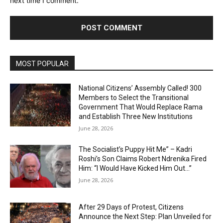
next time I comment.
MOST POPULAR
National Citizens’ Assembly Called! 300
Members to Select the Transitional
Government That Would Replace Rama
and Establish Three New Institutions
June 28, 2026
The Socialist’s Puppy Hit Me” – Kadri
Roshi’s Son Claims Robert Ndrenika Fired
Him: “I Would Have Kicked Him Out…”
June 28, 2026
After 29 Days of Protest, Citizens
Announce the Next Step: Plan Unveiled for