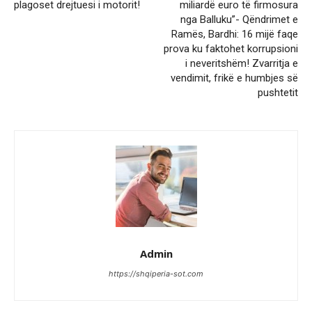
plagoset drejtuesi i motorit!
miliardë euro të firmosura
nga Balluku”- Qëndrimet e
Ramës, Bardhi: 16 mijë faqe
prova ku faktohet korrupsioni
i neveritshëm! Zvarritja e
vendimit, frikë e humbjes së
pushtetit
Admin
https://shqiperia-sot.com