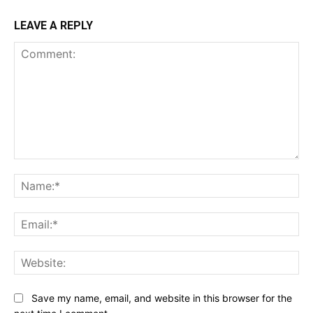
LEAVE A REPLY
Comment:
Na
Ema
Web
Save my name, email, and website in this browser for the