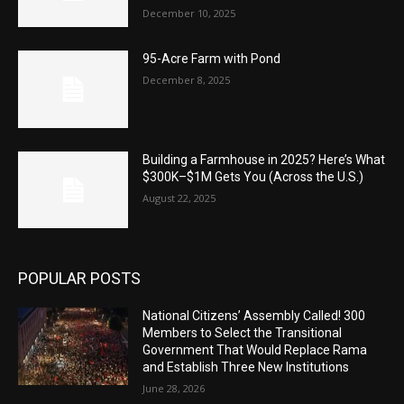
December 10, 2025
95-Acre Farm with Pond
December 8, 2025
Building a Farmhouse in 2025? Here’s What
$300K–$1M Gets You (Across the U.S.)
August 22, 2025
POPULAR POSTS
National Citizens’ Assembly Called! 300
Members to Select the Transitional
Government That Would Replace Rama
and Establish Three New Institutions
June 28, 2026