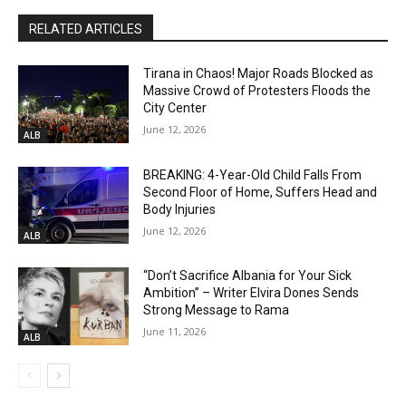
RELATED ARTICLES
Tirana in Chaos! Major Roads Blocked as
Massive Crowd of Protesters Floods the
City Center
June 12, 2026
ALB
BREAKING: 4-Year-Old Child Falls From
Second Floor of Home, Suffers Head and
Body Injuries
June 12, 2026
ALB
“Don’t Sacrifice Albania for Your Sick
Ambition” – Writer Elvira Dones Sends
Strong Message to Rama
June 11, 2026
ALB