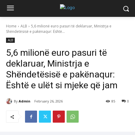
Home
ALB
5,6 milionë euro pasuri të deklaruar, Ministrja e
Shëndetësisë e pakënaqur: Është...
ALB
5,6 milionë euro pasuri të
deklaruar, Ministrja e
Shëndetësisë e pakënaqur:
Është e ulët si mjeke që jam
By
Admin
February 26, 2026
85
0