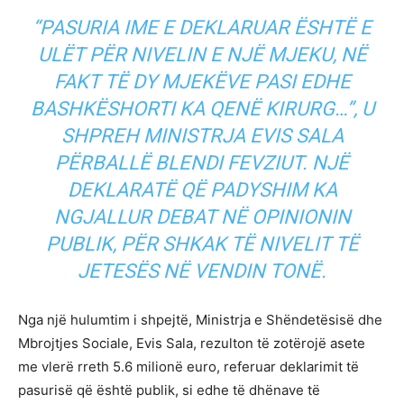
“PASURIA IME E DEKLARUAR ËSHTË E
ULËT PËR NIVELIN E NJË MJEKU, NË
FAKT TË DY MJEKËVE PASI EDHE
BASHKËSHORTI KA QENË KIRURG…”, U
SHPREH MINISTRJA EVIS SALA
PËRBALLË BLENDI FEVZIUT. NJË
DEKLARATË QË PADYSHIM KA
NGJALLUR DEBAT NË OPINIONIN
PUBLIK, PËR SHKAK TË NIVELIT TË
JETESËS NË VENDIN TONË.
Nga një hulumtim i shpejtë, Ministrja e Shëndetësisë dhe
Mbrojtjes Sociale, Evis Sala, rezulton të zotërojë asete
me vlerë rreth 5.6 milionë euro, referuar deklarimit të
pasurisë që është publik, si edhe të dhënave të