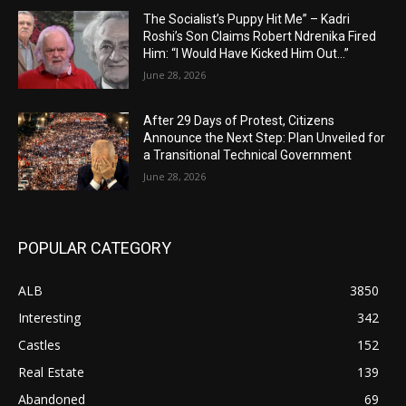
The Socialist’s Puppy Hit Me” – Kadri
Roshi’s Son Claims Robert Ndrenika Fired
Him: “I Would Have Kicked Him Out…”
June 28, 2026
After 29 Days of Protest, Citizens
Announce the Next Step: Plan Unveiled for
a Transitional Technical Government
June 28, 2026
POPULAR CATEGORY
ALB
3850
Interesting
342
Castles
152
Real Estate
139
Abandoned
69