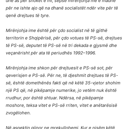
dhe as për shokët e mi, sepse mirënjohja më e madhe
për ne ishte ajo që na dhanë socialistët ndër vite për të
qenë drejtues të tyre.
Mirënjohja ime është për çdo socialist në të gjithë
territorin e Shqipërisë, për çdo votues të PS-së, drejtues
të PS-së, deputet të PS-së në tri dekada e gjysmë dhe
veçanërisht për ata të periudhës 1992–1996.
Mirënjohja ime shkon për drejtuesit e PS-së sot, për
qeverisjen e PS-së. Për ne, të djeshmit drejtues të PS-
së, është domethënës fakti që në këtë 35-vjetor shohim
një PS që, në pikëpamje numerike, jo vetëm nuk është
rrudhur, por është shtuar. Ndërsa, në pikëpamje
moshore, teksa vitet e PS-së rriten, vitet e anëtarësisë
zvogëlohen.
Në aspektin gjinor ne mrekullohemi. Kur e nisëm këtë