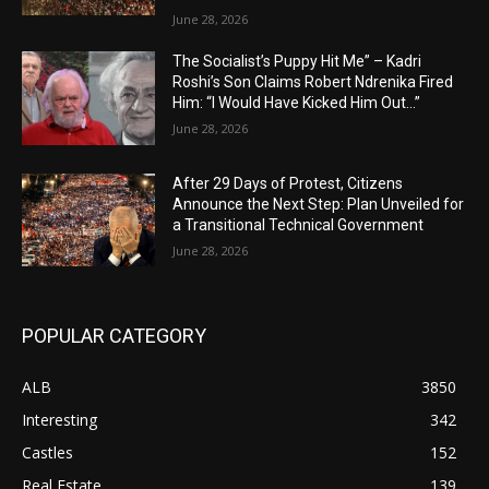
June 28, 2026
The Socialist’s Puppy Hit Me” – Kadri
Roshi’s Son Claims Robert Ndrenika Fired
Him: “I Would Have Kicked Him Out…”
June 28, 2026
After 29 Days of Protest, Citizens
Announce the Next Step: Plan Unveiled for
a Transitional Technical Government
June 28, 2026
POPULAR CATEGORY
ALB
3850
Interesting
342
Castles
152
Real Estate
139