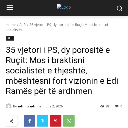
Home
ALB
35 vjetori i PS, dy porositë e Ruçit: Mos i braktisni
socialistët...
ALB
35 vjetori i PS, dy porositë e
Ruçit: Mos i braktisni
socialistët e thjeshtë,
mbështesni fort vizionin e Edi
Ramës për të ardhmen
By
admin admin
June 2, 2026
28
0