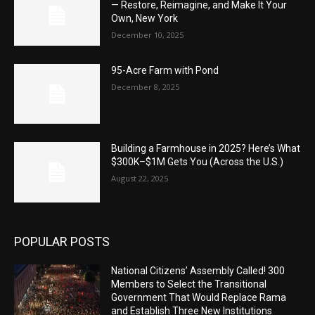
— Restore, Reimagine, and Make It Your
Own, New York
December 10, 2025
95-Acre Farm with Pond
December 8, 2025
Building a Farmhouse in 2025? Here’s What
$300K–$1M Gets You (Across the U.S.)
August 22, 2025
POPULAR POSTS
National Citizens’ Assembly Called! 300
Members to Select the Transitional
Government That Would Replace Rama
and Establish Three New Institutions