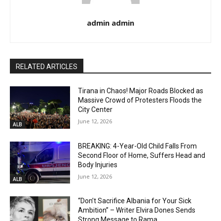
admin admin
RELATED ARTICLES
Tirana in Chaos! Major Roads Blocked as
Massive Crowd of Protesters Floods the
City Center
June 12, 2026
ALB
BREAKING: 4-Year-Old Child Falls From
Second Floor of Home, Suffers Head and
Body Injuries
June 12, 2026
ALB
“Don’t Sacrifice Albania for Your Sick
Ambition” – Writer Elvira Dones Sends
Strong Message to Rama