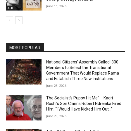
June 11, 2026
ALB
MOST POPULAR
National Citizens’ Assembly Called! 300
Members to Select the Transitional
Government That Would Replace Rama
and Establish Three New Institutions
June 28, 2026
The Socialist’s Puppy Hit Me” – Kadri
Roshi’s Son Claims Robert Ndrenika Fired
Him: “I Would Have Kicked Him Out…”
June 28, 2026