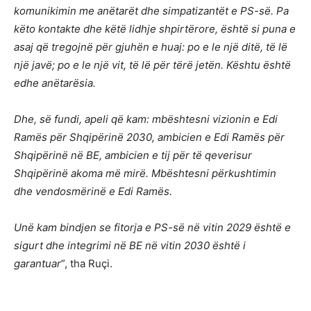
komunikimin me anëtarët dhe simpatizantët e PS-së. Pa
këto kontakte dhe këtë lidhje shpirtërore, është si puna e
asaj që tregojnë për gjuhën e huaj: po e le një ditë, të lë
një javë; po e le një vit, të lë për tërë jetën. Kështu është
edhe anëtarësia.
Dhe, së fundi, apeli që kam: mbështesni vizionin e Edi
Ramës për Shqipërinë 2030, ambicien e Edi Ramës për
Shqipërinë në BE, ambicien e tij për të qeverisur
Shqipërinë akoma më mirë. Mbështesni përkushtimin
dhe vendosmërinë e Edi Ramës.
Unë kam bindjen se fitorja e PS-së në vitin 2029 është e
sigurt dhe integrimi në BE në vitin 2030 është i
garantuar
”, tha Ruçi.