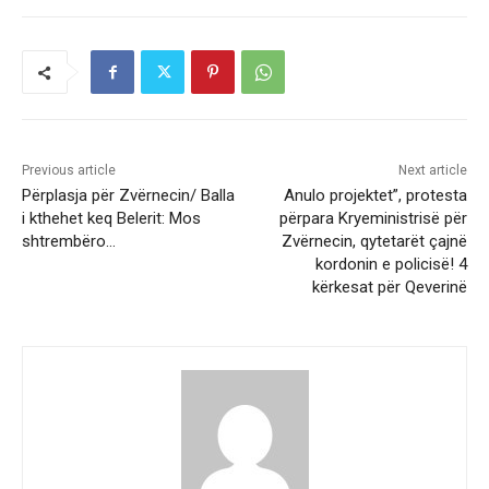
Previous article
Next article
Përplasja për Zvërnecin/ Balla
Anulo projektet”, protesta
i kthehet keq Belerit: Mos
përpara Kryeministrisë për
shtrembëro…
Zvërnecin, qytetarët çajnë
kordonin e policisë! 4
kërkesat për Qeverinë