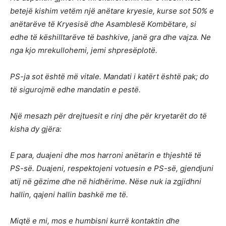
betejë kishim vetëm një anëtare kryesie, kurse sot 50% e
anëtarëve të Kryesisë dhe Asamblesë Kombëtare, si
edhe të këshilltarëve të bashkive, janë gra dhe vajza. Ne
nga kjo mrekullohemi, jemi shpresëplotë.
PS-ja sot është më vitale. Mandati i katërt është pak; do
të sigurojmë edhe mandatin e pestë.
Një mesazh për drejtuesit e rinj dhe për kryetarët do të
kisha dy gjëra:
E para, duajeni dhe mos harroni anëtarin e thjeshtë të
PS-së. Duajeni, respektojeni votuesin e PS-së, gjendjuni
atij në gëzime dhe në hidhërime. Nëse nuk ia zgjidhni
hallin, qajeni hallin bashkë me të.
Miqtë e mi, mos e humbisni kurrë kontaktin dhe