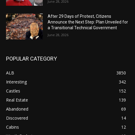
June 28, 2026
After 29 Days of Protest, Citizens
Announce the Next Step: Plan Unveiled for
a Transitional Technical Government
June 28, 2026
POPULAR CATEGORY
ALB
3850
Interesting
342
Castles
152
Real Estate
139
Abandoned
69
Discovered
14
Cabins
12