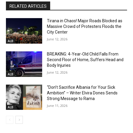
RELATED ARTICLES
Tirana in Chaos! Major Roads Blocked as
Massive Crowd of Protesters Floods the
City Center
June 12, 2026
ALB
BREAKING: 4-Year-Old Child Falls From
Second Floor of Home, Suffers Head and
Body Injuries
June 12, 2026
ALB
“Don’t Sacrifice Albania for Your Sick
Ambition” – Writer Elvira Dones Sends
Strong Message to Rama
June 11, 2026
ALB