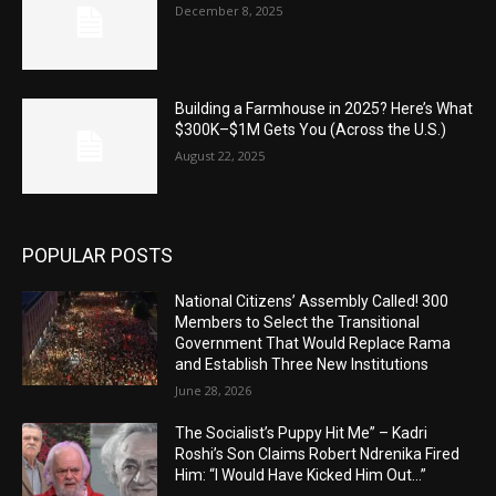
December 8, 2025
Building a Farmhouse in 2025? Here’s What
$300K–$1M Gets You (Across the U.S.)
August 22, 2025
POPULAR POSTS
National Citizens’ Assembly Called! 300
Members to Select the Transitional
Government That Would Replace Rama
and Establish Three New Institutions
June 28, 2026
The Socialist’s Puppy Hit Me” – Kadri
Roshi’s Son Claims Robert Ndrenika Fired
Him: “I Would Have Kicked Him Out…”