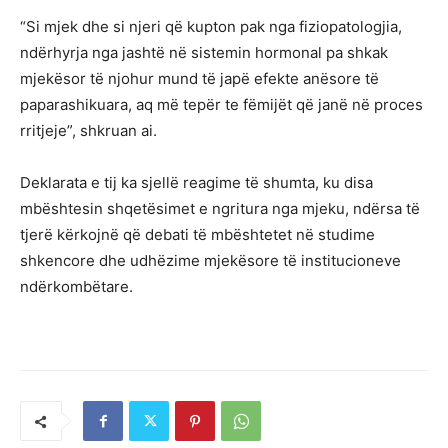
“Si mjek dhe si njeri që kupton pak nga fiziopatologjia,
ndërhyrja nga jashtë në sistemin hormonal pa shkak
mjekësor të njohur mund të japë efekte anësore të
paparashikuara, aq më tepër te fëmijët që janë në proces
rritjeje”, shkruan ai.
Deklarata e tij ka sjellë reagime të shumta, ku disa
mbështesin shqetësimet e ngritura nga mjeku, ndërsa të
tjerë kërkojnë që debati të mbështetet në studime
shkencore dhe udhëzime mjekësore të institucioneve
ndërkombëtare.