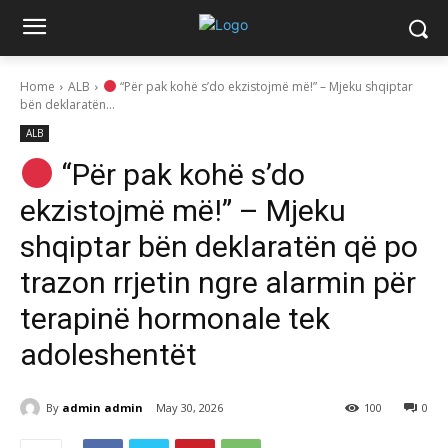
Home
ALB
“Për pak kohë s’do ekzistojmë më!” – Mjeku shqiptar
bën deklaratën...
ALB
“Për pak kohë s’do
ekzistojmë më!” – Mjeku
shqiptar bën deklaratën që po
trazon rrjetin ngre alarmin për
terapinë hormonale tek
adoleshentët
By
admin admin
May 30, 2026
100
0