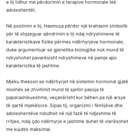
e tij lidhur me përdorimin e terapive hormonale tek
adoleshentët.
Në postimin e tij, Hasmuça përdor një krahasim simbolik
për të shpjeguar qëndrimin e tij ndaj ndryshimeve të
karakteristikave fizike përmes ndërhyrjeve hormonale,
duke argumentuar se gjenetika biologjike nuk mund të
ndryshohet pavarësisht ndryshimeve në pamje apo
karakteristika të jashtme.
Mjeku thekson se ndërhyrjet në sistemin hormonal gjatë
moshës së zhvillimit mund të sjellin pasoja të
paparashikueshme, veçanërisht kur bëhen pa një arsye
të qartë mjekësore. Sipas tij, organizmi i fëmijëve dhe
adoleshentëve ndodhet në një fazë të ndjeshme të
rritjes, ndaj çdo ndërhyrje e jashtme duhet të vlerësohet
me kujdes maksimal.